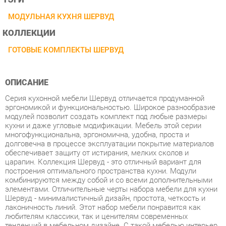
КОЛЛЕКЦИИ
ГОТОВЫЕ КОМПЛЕКТЫ ШЕРВУД
ОПИСАНИЕ
Серия кухонной мебели Шервуд отличается продуманной
эргономикой и функциональностью. Широкое разнообразие
модулей позволит создать комплект под любые размеры
кухни и даже угловые модификации. Мебель этой серии
многофункциональна, эргономична, удобна, проста и
долговечна в процессе эксплуатации покрытие материалов
обеспечивает защиту от истирания, мелких сколов и
царапин. Коллекция Шервуд - это отличный вариант для
построения оптимального пространства кухни. Модули
комбинируются между собой и со всеми дополнительными
элементами. Отличительные черты набора мебели для кухни
Шервуд - минималистичный дизайн, простота, четкость и
лаконичность линий. Этот набор мебели понравится как
любителям классики, так и ценителям современных
тенденций в мебельном дизайне. С такой мебелью интерьер
кухни становится уютным, домашним и элегантным. Серия
мебели Шервуд - это современное и качественное
оснащение для любой кухни. Светлая и гармоничная кухня
Шервуд привнесет атмосферу уюта и комфорта в ваш