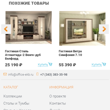
Гостиная Стиль
Гостиная Витра
К
Атлантида-2 Венге-дуб
Симфония 7.10
п
Белфорд
А
с
25 190 ₽
55 390 ₽
Купить
Купить
info@office-ekb.ru
+7 (343) 383-35-98
КАТАЛОГ
ИНФОРМАЦИЯ
Коллекции
О проекте
Столы и Тумбы
Контакты
Стулья и Кресла
Дизайн
Шкафы и стеллажи
Доставка и Оплата
Сейфы
Скидки и Акции
Офисная мебель
Политика
Хранение инструментов
Гарантия
Мягкая офисная мебель
Помощь