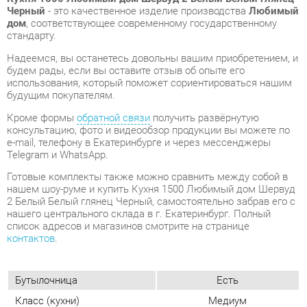
использования, который поможет сориентироваться нашим
будущим покупателям.
Кроме формы
обратной связи
получить развёрнутую
консультацию, фото и видеообзор продукции вы можете по
e-mail, телефону в Екатеринбурге и через мессенджеры
Telegram и WhatsApp.
Готовые комплекты также можно сравнить между собой в
нашем шоу-руме и купить Кухня 1500 Любимый дом Шервуд
2 Белый Белый глянец Черный, самостоятельно забрав его с
нашего центрального склада в г. Екатеринбург. Полный
список адресов и магазинов смотрите на странице
контактов
.
Бутылочница
Есть
Класс (кухни)
Медиум
Фотопечать (кух.гарнитуры)
Нет
Стиль интерьера
Современный
Угловой модуль
Есть
Шкаф под встроенную
Есть
технику