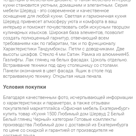
интерьер и поможет почувствовать себя искусным творцом
кулинарных изысков. Широкая база элементов, позволит
создать полноценный гарнитур, отвечающий всем
требованиям как по габаритам, так и по функционалу.
Характеристики Тандумбоксы. Петли с доводчиками. Две
высоты шкафов. Стекло 4 мм Сатин. Рамка из алюминия45.
Газлифты. Лак глянец на белых фасадах. Цоколь отдельно.
Встраивание техники под одну столешницу со столами.
Панели окончания в цвет фасада. Ящик в столе под
встраиваемую технику. Открытая ниша пенала.
Условия покупки
Благодаря качественным фото, исчерпывающей информации
о характеристиках и параметрах, а также отзывам
покупателей маркетплэйса «Офисная мебель Екатеринбург»
купить товар «Кухня 1500 Любимый дом Шервуд 2 Белый
Белый глянец Черный» категории Готовые комплекты
производства Любимый дом с доставкой из Екатеринбурга
по цене со скидкой и гарантией от производителя не
составит труда.
Мы отправляем заказы в доставку ежедневно. Товары из
ассортимента в наличии на складе в Екатеринбурге вы
получите не позднее
48-ми часов
с момента оформления
заказа. Дополнительно вы можете заказать подъём на этаж