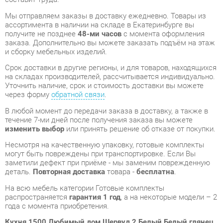
и сборку мебельных изделий.
Срок доставки в другие регионы, и для товаров, находящихся
на складах производителей, рассчитывается индивидуально.
Уточнить наличие, срок и стоимость доставки вы можете
через форму
обратной связи
.
В любой момент до передачи заказа в доставку, а также в
течение 7-ми дней после получения заказа вы можете
изменить выбор
или принять решение об отказе от покупки.
Несмотря на качественную упаковку, готовые комплекты
могут быть повреждены при транспортировке. Если Вы
заметили дефект при приёме - мы заменим поврежденную
деталь.
Повторная доставка
товара -
бесплатна
.
На всю мебель категории Готовые комплекты
распространяется
гарантия 1 год
, а на некоторые модели – 2
года с момента приобретения.
Кухня 1500 Любимый дом Шервуд 2 Белый Белый глянец
Черный
- это качественное изделие производства
Любимый
дом
, соответствующее современному государственному
стандарту.
Надеемся, вы останетесь довольны вашим приобретением, и
будем рады, если вы оставите отзыв об опыте его