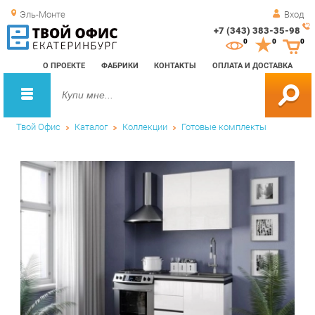
Эль-Монте
Вход
+7 (343) 383-35-98
Зак
0
0
0
обр
О ПРОЕКТЕ
ФАБРИКИ
КОНТАКТЫ
ОПЛАТА И ДОСТАВКА
зво
Твой Офис
Каталог
Коллекции
Готовые комплекты