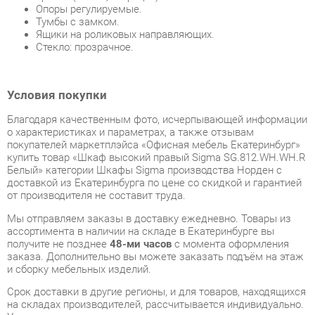
Условия покупки
Благодаря качественным фото, исчерпывающей информации
о характеристиках и параметрах, а также отзывам
покупателей маркетплэйса «Офисная мебель Екатеринбург»
купить товар «Шкаф высокий правый Sigma SG.812.WH.WH.R
Белый» категории Шкафы Sigma производства Норден с
доставкой из Екатеринбурга по цене со скидкой и гарантией
от производителя не составит труда.
Мы отправляем заказы в доставку ежедневно. Товары из
ассортимента в наличии на складе в Екатеринбурге вы
получите не позднее
48-ми часов
с момента оформления
заказа. Дополнительно вы можете заказать подъём на этаж
и сборку мебельных изделий.
Срок доставки в другие регионы, и для товаров, находящихся
на складах производителей, рассчитывается индивидуально.
Уточнить наличие, срок и стоимость доставки вы можете
через форму
обратной связи
.
В любой момент до передачи заказа в доставку, а также в
течение 7-ми дней после получения заказа вы можете
изменить выбор
или принять решение об отказе от покупки.