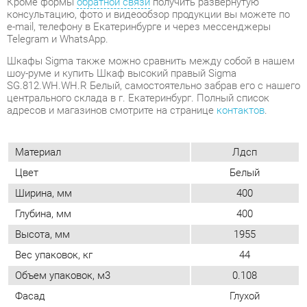
центрального склада в г. Екатеринбург. Полный список
адресов и магазинов смотрите на странице
контактов
.
Материал
Лдсп
Цвет
Белый
Ширина, мм
400
Глубина, мм
400
Высота, мм
1955
Вес упаковок, кг
44
Объем упаковок, м3
0.108
Фасад
Глухой
Двери
Распашные
Количество полок
4
Форма (шкафы и стеллажи)
Узкий
Комплектация (шкафы и
Полки
стеллажи)