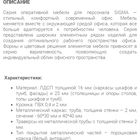
меняется вместе с окружающей средой офиса, которая все
больше адаптируется к потребностям человека. Серия
представлена широким элементным рядом изделий для
создания оптимального рабочего пространства офиса.
Формы и цветовые решения элементов мебели привносят в
серию вариативность, позволяющую создать
индивидуальный облик офисного пространства.
Характеристики:
Материал: ЛДСП толщиной 16 мм (каркасы шкафов и
тумб, фасады) и 25 мм (столешницы и опоры столов,
топы шкафов и тумб).
Кромка: ПВХ 0,4 и 2 мм.
Металлический каркас: труба, толщина стенки – 2 мм,
сечение - 60*30 мм и 40*40 мм.
Траверсы из металлической трубы с толщиной стенки 2
мм.
Тип покрытия металлический частей – порошковая
краска (белый, антрацит).
Опоры регулируемые.
Тумбы с замком.
Ящики на роликовых направляющих.
Стекло: прозрачное.