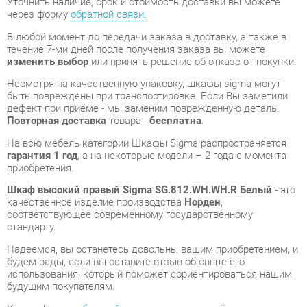
Несмотря на качественную упаковку, шкафы sigma могут
быть повреждены при транспортировке. Если Вы заметили
дефект при приёме - мы заменим поврежденную деталь.
Повторная доставка
товара -
бесплатна
.
На всю мебель категории Шкафы Sigma распространяется
гарантия 1 год
, а на некоторые модели – 2 года с момента
приобретения.
Шкаф высокий правый Sigma SG.812.WH.WH.R Белый
- это
качественное изделие производства
Норден
,
соответствующее современному государственному
стандарту.
Надеемся, вы останетесь довольны вашим приобретением, и
будем рады, если вы оставите отзыв об опыте его
использования, который поможет сориентироваться нашим
будущим покупателям.
Кроме формы
обратной связи
получить развёрнутую
консультацию, фото и видеообзор продукции вы можете по
e-mail, телефону в Екатеринбурге и через мессенджеры
Telegram и WhatsApp.
Шкафы Sigma также можно сравнить между собой в нашем
шоу-руме и купить Шкаф высокий правый Sigma
SG.812.WH.WH.R Белый, самостоятельно забрав его с нашего