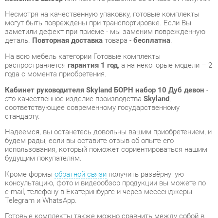
На всю мебель категории Готовые комплекты
распространяется
гарантия 1 год
, а на некоторые модели – 2
года с момента приобретения.
Кабинет руководителя Skyland БОРН набор 10 Дуб девон
-
это качественное изделие производства
Skyland
,
соответствующее современному государственному
стандарту.
Надеемся, вы останетесь довольны вашим приобретением, и
будем рады, если вы оставите отзыв об опыте его
использования, который поможет сориентироваться нашим
будущим покупателям.
Кроме формы
обратной связи
получить развёрнутую
консультацию, фото и видеообзор продукции вы можете по
e-mail, телефону в Екатеринбурге и через мессенджеры
Telegram и WhatsApp.
Готовые комплекты также можно сравнить между собой в
нашем шоу-руме и купить Кабинет руководителя Skyland
БОРН набор 10 Дуб девон, самостоятельно забрав его с
нашего центрального склада в г. Екатеринбург. Полный
список адресов и магазинов смотрите на странице
контактов
.