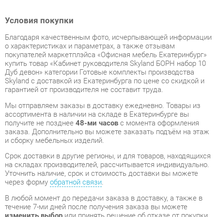
Благодаря качественным фото, исчерпывающей информации
о характеристиках и параметрах, а также отзывам
покупателей маркетплэйса «Офисная мебель Екатеринбург»
купить товар «Кабинет руководителя Skyland БОРН набор 10
Дуб девон» категории Готовые комплекты производства
Skyland с доставкой из Екатеринбурга по цене со скидкой и
гарантией от производителя не составит труда.
Мы отправляем заказы в доставку ежедневно. Товары из
ассортимента в наличии на складе в Екатеринбурге вы
получите не позднее
48-ми часов
с момента оформления
заказа. Дополнительно вы можете заказать подъём на этаж
и сборку мебельных изделий.
Срок доставки в другие регионы, и для товаров, находящихся
на складах производителей, рассчитывается индивидуально.
Уточнить наличие, срок и стоимость доставки вы можете
через форму
обратной связи
.
В любой момент до передачи заказа в доставку, а также в
течение 7-ми дней после получения заказа вы можете
изменить выбор
или принять решение об отказе от покупки.
Несмотря на качественную упаковку, готовые комплекты
могут быть повреждены при транспортировке. Если Вы
заметили дефект при приёме - мы заменим поврежденную
деталь.
Повторная доставка
товара -
бесплатна
.