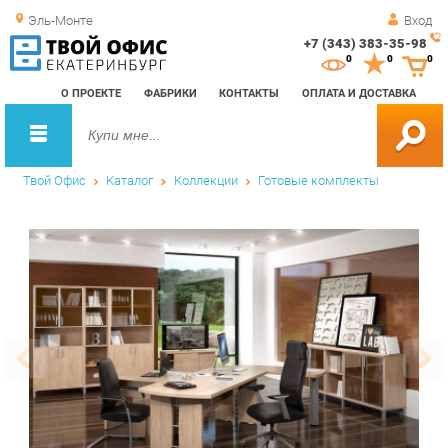
Эль-Монте
Вход
+7 (343) 383-35-98
Зак
0
0
0
обр
О ПРОЕКТЕ
ФАБРИКИ
КОНТАКТЫ
ОПЛАТА И ДОСТАВКА
зво
Твой Офис
Каталог
Коллекции
Готовые комплекты