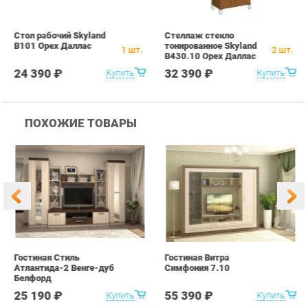
ПОХОЖИЕ ТОВАРЫ
Гостиная Стиль
Гостиная Витра
К
Атлантида-2 Венге-дуб
Симфония 7.10
п
Белфорд
А
с
25 190 ₽
55 390 ₽
Купить
Купить
info@office-ekb.ru
+7 (343) 383-35-98
КАТАЛОГ
ИНФОРМАЦИЯ
Коллекции
О проекте
Столы и Тумбы
Контакты