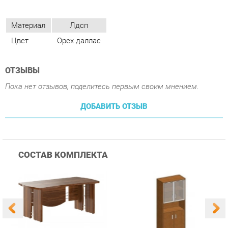
ОТЗЫВЫ
Пока нет отзывов, поделитесь первым своим мнением.
ДОБАВИТЬ ОТЗЫВ
СОСТАВ КОМПЛЕКТА
Стол рабочий Skyland
Стеллаж стекло
С
В101 Орех Даллас
тонированное Skyland
S
1
шт.
2
шт.
В430.10 Орех Даллас
Д
24 390 ₽
32 390 ₽
Купить
Купить