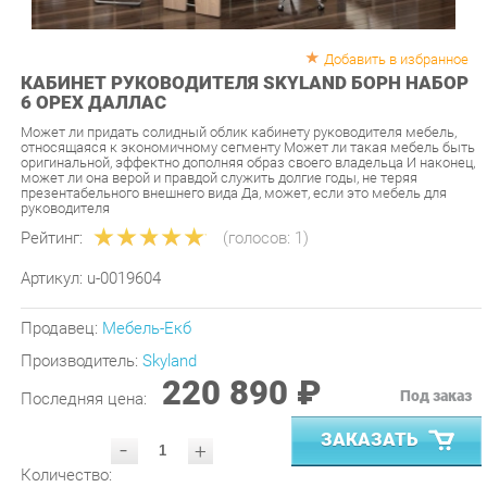
Добавить в избранное
КАБИНЕТ РУКОВОДИТЕЛЯ SKYLAND БОРН НАБОР
6 ОРЕХ ДАЛЛАС
Может ли придать солидный облик кабинету руководителя мебель,
относящаяся к экономичному сегменту Может ли такая мебель быть
оригинальной, эффектно дополняя образ своего владельца И наконец,
может ли она верой и правдой служить долгие годы, не теряя
презентабельного внешнего вида Да, может, если это мебель для
руководителя
Рейтинг:
(голосов:
1
)
Артикул:
u-0019604
Продавец:
Мебель-Екб
Производитель:
Skyland
220 890 ₽
Под заказ
Последняя цена:
ЗАКАЗАТЬ
-
+
Количество:
УТОЧНИТЬ НАЛИЧИЕ