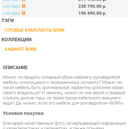
ТЭГИ
ГОТОВЫЕ КОМПЛЕКТЫ BORN
КОЛЛЕКЦИИ
КАБИНЕТ BORN
ОПИСАНИЕ
Может ли придать солидный облик кабинету руководителя
мебель, относящаяся к экономичному сегменту? Может ли
такая мебель быть оригинальной, эффектно дополняя образ
своего владельца? И наконец, может ли она верой и правдой
служить долгие годы, не теряя презентабельного внешнего
вида? Да, может, если это мебель для руководителя «BORN».
Условия покупки
Благодаря качественным фото, исчерпывающей информации
о характеристиках и параметрах, а также отзывам
покупателей маркетплэйса «Офисная мебель Екатеринбург»
купить товар «Кабинет руководителя Skyland БОРН набор 6
Орех Даллас» категории Готовые комплекты производства
Skyland с доставкой из Екатеринбурга по цене со скидкой и