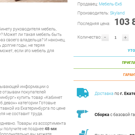
Продавец:
Мебель-Екб
Производитель:
Skyland
103 
Последняя цена:
инету руководителя мебель,
у? Может ли такая мебель быть
-
+
Количество:
аз своего владельца? И наконец,
 долгие годы, не теряя
может, если это мебель для
УТО
ПРИГЛ
ГАРАН
рпывающей информации о
же отзывам покупателей
Доставка
по
г. Екат
инбург» купить товар «Кабинет
уб девон» категории Готовые
тавкой из Екатеринбурга по цене
ля не составит труда.
Сборка
с базовой г
дневно. Товары из ассортимента
вы получите не позднее
48-ми
Дополнительно вы можете