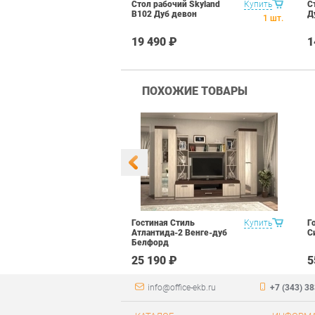
 на опоре
Купить
Стол рабочий Skyland
Купить
С
01.1 Дуб
В102 Дуб девон
Д
1
шт.
1
шт.
₽
19 490 ₽
1
ПОХОЖИЕ ТОВАРЫ
уководителя
Купить
Гостиная Стиль
Купить
Г
арь Набор 2
Атлантида-2 Венге-дуб
С
Белфорд
 ₽
25 190 ₽
5
info@office-ekb.ru
+7 (343) 3