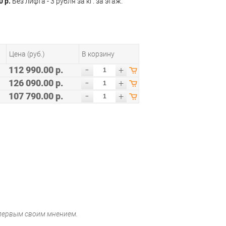
0 р.
Без лифта - 3 рубля за кг. за этаж.
Цена (руб.)
В корзину
-
112 990.00 р.
+
-
126 090.00 р.
+
-
107 790.00 р.
+
 первым своим мнением.