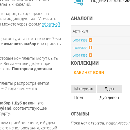
Подъём на этаж -
20
бельных изделий.
я товаров, находящихся на
АНАЛОГИ
тся индивидуально. Уточнить
вы можете через форму
обратной
Артикул
оставку, а также в течение 7-ми
u-0019582
те
изменить выбор
или принять
u-0019583
u-0019585
готовые комплекты могут быть
КОЛЛЕКЦИИ
и Вы заметили дефект при
еталь.
Повторная доставка
КАБИНЕТ BORN
мплекты распространяется
 – 2 года с момента
Материал
Лдсп
Цвет
Дуб девон
набор 1 Дуб девон
- это
kyland
, соответствующее
дарту.
ОТЗЫВЫ
шим приобретением, и будем
Пока нет отзывов, поделитесь
е его использования, который