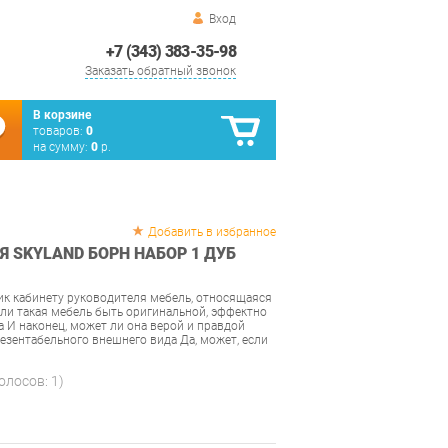
Вход
+7 (343) 383-35-98
Заказать обратный звонок
В корзине
товаров:
0
на сумму:
0
р.
Добавить в избранное
 SKYLAND БОРН НАБОР 1 ДУБ
к кабинету руководителя мебель, относящаяся
ли такая мебель быть оригинальной, эффектно
 И наконец, может ли она верой и правдой
резентабельного внешнего вида Да, может, если
голосов:
1
)