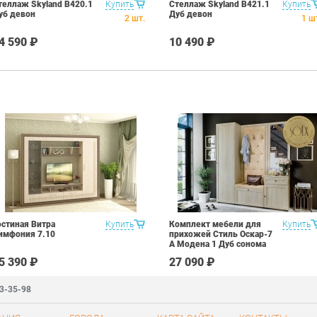
теллаж Skyland В420.1
Купить
Стеллаж Skyland В421.1
Купить
уб девон
Дуб девон
2
шт.
1
ш
4 590 ₽
10 490 ₽
остиная Витра
Купить
Комплект мебели для
Купить
имфония 7.10
прихожей Стиль Оскар-7
А Модена 1 Дуб сонома
светлый Крем
5 390 ₽
27 090 ₽
83-35-98