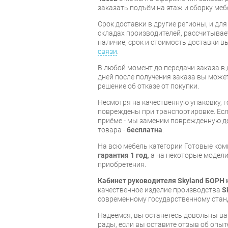
заказать подъём на этаж и сборку ме
Срок доставки в другие регионы, и дл
складах производителей, рассчитывае
наличие, срок и стоимость доставки 
связи
.
В любой момент до передачи заказа в д
дней после получения заказа вы може
решение об отказе от покупки.
Несмотря на качественную упаковку, 
повреждены при транспортировке. Есл
приёме - мы заменим поврежденную д
товара -
бесплатна
.
На всю мебель категории Готовые ко
гарантия 1 год
, а на некоторые модели
приобретения.
Кабинет руководителя Skyland БОРН 
качественное изделие производства
S
современному государственному стан
Надеемся, вы останетесь довольны ва
рады, если вы оставите отзыв об опыт