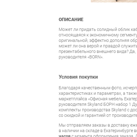
ОПИСАНИЕ
Может ли придать солидный облик каб
относящаяся к экономичному сегмент
оригинальной, эффектно дополняя обр
может ли она верой и правдой служить
презентабельного внешнего вида? Да, 
руководителя «BORN».
Условия покупки
Благодаря качественным фото, исче
характеристиках и параметрах, а так
маркетплэйса «Офисная мебель Екатер
руководителя Skyland БОРН набор 1 Д
комплекты производства Skyland с дос
со скидкой и гарантией от производите
Мы отправляем заказы в доставку еже
в наличии на складе в Екатеринбурге 
часов
с момента оформления заказа. 