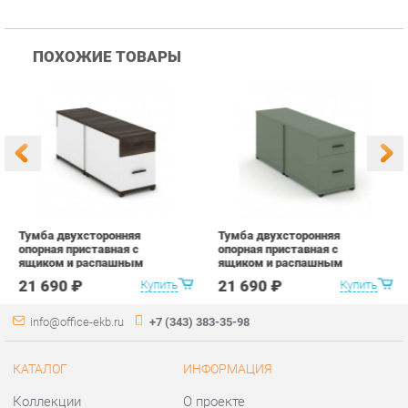
Тумба двухсторонняя
Тумба двухсторонняя
Т
опорная приставная с
опорная приставная с
о
ящиком и распашным
ящиком и распашным
я
фасадом Рива CONCEPT
фасадом Рива CONCEPT
ф
21 690 ₽
21 690 ₽
Купить
Купить
CN.DTGO-004 B/W Дуб
CN.DTGO-004 B/W Кобо
C
Мали Белый бриллиант
Черный
С
Черный
б
info@office-ekb.ru
+7 (343) 383-35-98
КАТАЛОГ
ИНФОРМАЦИЯ
Коллекции
О проекте
Столы и Тумбы
Контакты
Стулья и Кресла
Дизайн
Шкафы и стеллажи
Доставка и Оплата
Сейфы
Скидки и Акции
Офисная мебель
Политика
Хранение инструментов
Гарантия