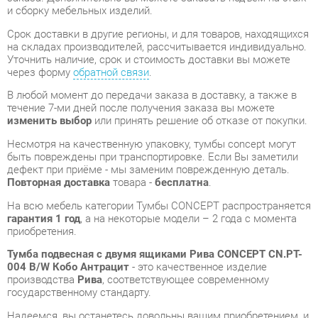
В любой момент до передачи заказа в доставку, а также в
течение 7-ми дней после получения заказа вы можете
изменить выбор
или принять решение об отказе от покупки.
Несмотря на качественную упаковку, тумбы concept могут
быть повреждены при транспортировке. Если Вы заметили
дефект при приёме - мы заменим поврежденную деталь.
Повторная доставка
товара -
бесплатна
.
На всю мебель категории Тумбы CONCEPT распространяется
гарантия 1 год
, а на некоторые модели – 2 года с момента
приобретения.
Тумба подвесная с двумя ящиками Рива CONCEPT CN.PT-
004 B/W Кобо Антрацит
- это качественное изделие
производства
Рива
, соответствующее современному
государственному стандарту.
Надеемся, вы останетесь довольны вашим приобретением, и
будем рады, если вы оставите отзыв об опыте его
использования, который поможет сориентироваться нашим
будущим покупателям.
Кроме формы
обратной связи
получить развёрнутую
консультацию, фото и видеообзор продукции вы можете по
e-mail, телефону в Екатеринбурге и через мессенджеры