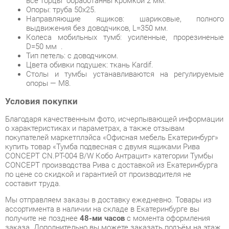
Тип петель: с доводчиком.
Цвета обивки подушек: ткань Kardif.
Столы и тумбы устанавливаются на регулируемые
опоры — М8.
Условия покупки
Благодаря качественным фото, исчерпывающей информации
о характеристиках и параметрах, а также отзывам
покупателей маркетплэйса «Офисная мебель Екатеринбург»
купить товар «Тумба подвесная с двумя ящиками Рива
CONCEPT CN.PT-004 B/W Кобо Антрацит» категории Тумбы
CONCEPT производства Рива с доставкой из Екатеринбурга
по цене со скидкой и гарантией от производителя не
составит труда.
Мы отправляем заказы в доставку ежедневно. Товары из
ассортимента в наличии на складе в Екатеринбурге вы
получите не позднее
48-ми часов
с момента оформления
заказа. Дополнительно вы можете заказать подъём на этаж
и сборку мебельных изделий.
Срок доставки в другие регионы, и для товаров, находящихся
на складах производителей, рассчитывается индивидуально.
Уточнить наличие, срок и стоимость доставки вы можете
через форму
обратной связи
.