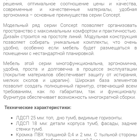
Модельный ряд серии Concept позволяет организовать
пространство с максимальным комфортом и практичностью.
Дизайн строится на простоте линий. Модульная конструкция
позволяет собирать уникальные комплекты, что очень
удобно, особенно если мебель будет размещаться в
помещении с нестандартной планировкой.
Мебель этой серии многофункциональна, эргономична,
удобна, проста и долговечна в процессе эксплуатации
(покрытие материалов обеспечивает защиту от истирания,
мелких сколов и царапин). Широкая база элементов
позволит создать полноценный гарнитур, отвечающий всем
требованиям, как по габаритам, так и функционалу.
Фурнитура обеспечивает возможность многократной сборки.
Технические характеристики:
ЛДСП 25 мм: топ, дно тумб, видимые горизонты.
ЛДСП 18 мм: детали корпуса тумб, фасады, задние
стенки тумб.
Кромка ПВХ толщиной 0,4 и 2 мм. С тыльной стороны
все торцы обработанны кромкой 2 мм.
Опоры: труба 50х25.
Направляющие ящиков: шариковые, полного
выдвижения без доводчиков, L=350 мм.
Колеса мобильных тумб: усиленные, прорезиненые
D=50 мм .