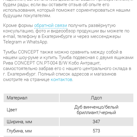
Telegram и WhatsApp.
Тумбы CONCEPT также можно сравнить между собой в
нашем шоу-руме и купить Тумба подвесная с двумя ящиками
Рива CONCEPT CN.PT-004 B/W Кобо Антрацит,
самостоятельно забрав его с нашего центрального склада в
г. Екатеринбург. Полный список адресов и магазинов
смотрите на странице
контактов
.
Материал
Лдсп
Дуб винченцо/белый
Цвет
бриллиант/черный
Ширина, мм
347
Глубина, мм
573
Высота, мм
336
Конструкция
С ящиками
Количество ящиков
2
Замок
Да
Наличие колес
Нет