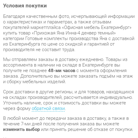
покупателей маркетплэйса «Офисная мебель Екатеринбург»
купить товар «Прихожая Яна Инна-4 денвер темный»
категории Готовые комплекты производства Яна с доставкой
из Екатеринбурга по цене со скидкой и гарантией от
производителя не составит труда.
Мы отправляем заказы в доставку ежедневно. Товары из
ассортимента в наличии на складе в Екатеринбурге вы
получите не позднее
48-ми часов
с момента оформления
заказа. Дополнительно вы можете заказать подъём на этаж
и сборку мебельных изделий.
Срок доставки в другие регионы, и для товаров, находящихся
на складах производителей, рассчитывается индивидуально.
Уточнить наличие, срок и стоимость доставки вы можете
через форму
обратной связи
.
В любой момент до передачи заказа в доставку, а также в
течение 7-ми дней после получения заказа вы можете
изменить выбор
или принять решение об отказе от покупки.
Несмотря на качественную упаковку, готовые комплекты
могут быть повреждены при транспортировке. Если Вы
заметили дефект при приёме - мы заменим поврежденную
деталь.
Повторная доставка
товара -
бесплатна
.
На всю мебель категории Готовые комплекты