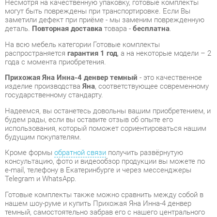
распространяется
гарантия 1 год
, а на некоторые модели – 2
года с момента приобретения.
Прихожая Яна Инна-4 денвер темный
- это качественное
изделие производства
Яна
, соответствующее современному
государственному стандарту.
Надеемся, вы останетесь довольны вашим приобретением, и
будем рады, если вы оставите отзыв об опыте его
использования, который поможет сориентироваться нашим
будущим покупателям.
Кроме формы
обратной связи
получить развёрнутую
консультацию, фото и видеообзор продукции вы можете по
e-mail, телефону в Екатеринбурге и через мессенджеры
Telegram и WhatsApp.
Готовые комплекты также можно сравнить между собой в
нашем шоу-руме и купить Прихожая Яна Инна-4 денвер
темный, самостоятельно забрав его с нашего центрального
склада в г. Екатеринбург. Полный список адресов и
магазинов смотрите на странице
контактов
.
Материал
Мдф