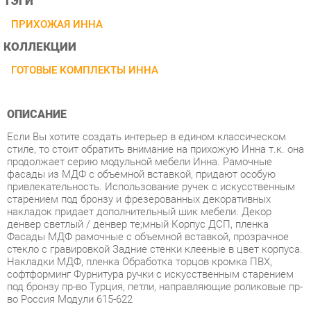
КОЛЛЕКЦИИ
ГОТОВЫЕ КОМПЛЕКТЫ ИННА
ОПИСАНИЕ
Если Вы хотите создать интерьер в едином классическом
стиле, то стоит обратить внимание на прихожую Инна т.к. она
продолжает серию модульной мебели Инна. Рамочные
фасады из МДФ с объемной вставкой, придают особую
привлекательность. Использование ручек с искусственным
старением под бронзу и фрезерованных декоративных
накладок придает дополнительный шик мебели. Декор
денвер светлый / денвер тe;мный Корпус ДСП, пленка
Фасады МДФ рамочные с объемной вставкой, прозрачное
стекло с гравировкой Задние стенки клееные в цвет корпуса.
Накладки МДФ, пленка Обработка торцов кромка ПВХ,
софтформинг Фурнитура ручки с искусственным старением
под бронзу пр-во Турция, петли, направляющие роликовые пр-
во Россия Модули 615-622
Условия покупки
Благодаря качественным фото, исчерпывающей информации
о характеристиках и параметрах, а также отзывам