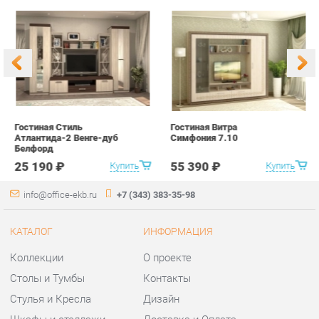
Гостиная Стиль
Гостиная Витра
К
Атлантида-2 Венге-дуб
Симфония 7.10
п
Белфорд
А
с
25 190 ₽
55 390 ₽
Купить
Купить
info@office-ekb.ru
+7 (343) 383-35-98
КАТАЛОГ
ИНФОРМАЦИЯ
Коллекции
О проекте
Столы и Тумбы
Контакты
Стулья и Кресла
Дизайн
Шкафы и стеллажи
Доставка и Оплата
Сейфы
Скидки и Акции
Офисная мебель
Политика
Хранение инструментов
Гарантия
Мягкая офисная мебель
Помощь