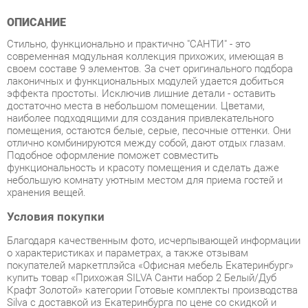
Стильно, функционально и практично "САНТИ" - это
современная модульная коллекция прихожих, имеющая в
своем составе 9 элементов. За счет оригинального подбора
лаконичных и функциональных модулей удается добиться
эффекта простоты. Исключив лишние детали - оставить
достаточно места в небольшом помещении. Цветами,
наиболее подходящими для создания привлекательного
помещения, остаются белые, серые, песочные оттенки. Они
отлично комбинируются между собой, дают отдых глазам.
Подобное оформление поможет совместить
функциональность и красоту помещения и сделать даже
небольшую комнату уютным местом для приема гостей и
хранения вещей.
Условия покупки
Благодаря качественным фото, исчерпывающей информации
о характеристиках и параметрах, а также отзывам
покупателей маркетплэйса «Офисная мебель Екатеринбург»
купить товар «Прихожая SILVA Санти набор 2 Белый/Дуб
Крафт Золотой» категории Готовые комплекты производства
Silva с доставкой из Екатеринбурга по цене со скидкой и
гарантией от производителя не составит труда.
Мы отправляем заказы в доставку ежедневно. Товары из
ассортимента в наличии на складе в Екатеринбурге вы