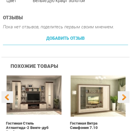
ДОБАВИТЬ ОТЗЫВ
ПОХОЖИЕ ТОВАРЫ
Гостиная Стиль
Гостиная Витра
К
Атлантида-2 Венге-дуб
Симфония 7.10
п
Белфорд
А
с
25 190 ₽
55 390 ₽
Купить
Купить
info@office-ekb.ru
+7 (343) 383-35-98
КАТАЛОГ
ИНФОРМАЦИЯ