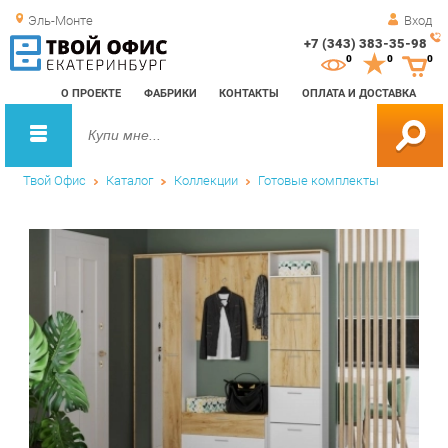
Эль-Монте
Вход
+7 (343) 383-35-98
Зак
0
0
0
обр
О ПРОЕКТЕ
ФАБРИКИ
КОНТАКТЫ
ОПЛАТА И ДОСТАВКА
зво
Твой Офис
Каталог
Коллекции
Готовые комплекты