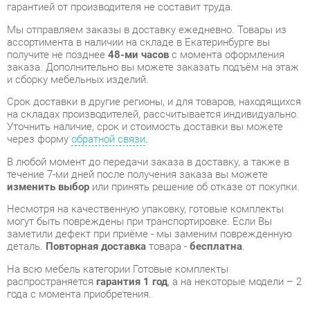
получите не позднее
48-ми часов
с момента оформления
заказа. Дополнительно вы можете заказать подъём на этаж
и сборку мебельных изделий.
Срок доставки в другие регионы, и для товаров, находящихся
на складах производителей, рассчитывается индивидуально.
Уточнить наличие, срок и стоимость доставки вы можете
через форму
обратной связи
.
В любой момент до передачи заказа в доставку, а также в
течение 7-ми дней после получения заказа вы можете
изменить выбор
или принять решение об отказе от покупки.
Несмотря на качественную упаковку, готовые комплекты
могут быть повреждены при транспортировке. Если Вы
заметили дефект при приёме - мы заменим поврежденную
деталь.
Повторная доставка
товара -
бесплатна
.
На всю мебель категории Готовые комплекты
распространяется
гарантия 1 год
, а на некоторые модели – 2
года с момента приобретения.
Прихожая SILVA Санти набор 2 Белый/Дуб Крафт Золотой
-
это качественное изделие производства
Silva
,
соответствующее современному государственному
стандарту.