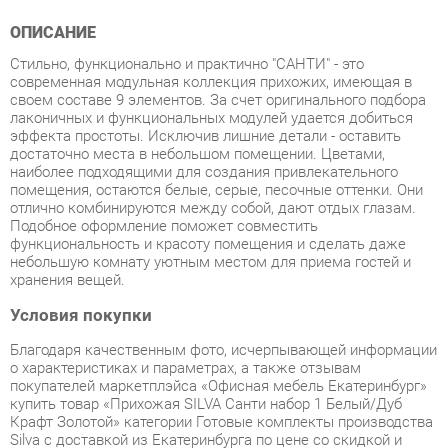
Стильно, функционально и практично "САНТИ" - это
современная модульная коллекция прихожих, имеющая в
своем составе 9 элементов. За счет оригинального подбора
лаконичных и функциональных модулей удается добиться
эффекта простоты. Исключив лишние детали - оставить
достаточно места в небольшом помещении. Цветами,
наиболее подходящими для создания привлекательного
помещения, остаются белые, серые, песочные оттенки. Они
отлично комбинируются между собой, дают отдых глазам.
Подобное оформление поможет совместить
функциональность и красоту помещения и сделать даже
небольшую комнату уютным местом для приема гостей и
хранения вещей.
Условия покупки
Благодаря качественным фото, исчерпывающей информации
о характеристиках и параметрах, а также отзывам
покупателей маркетплэйса «Офисная мебель Екатеринбург»
купить товар «Прихожая SILVA Санти набор 1 Белый/Дуб
Крафт Золотой» категории Готовые комплекты производства
Silva с доставкой из Екатеринбурга по цене со скидкой и
гарантией от производителя не составит труда.
Мы отправляем заказы в доставку ежедневно. Товары из
ассортимента в наличии на складе в Екатеринбурге вы