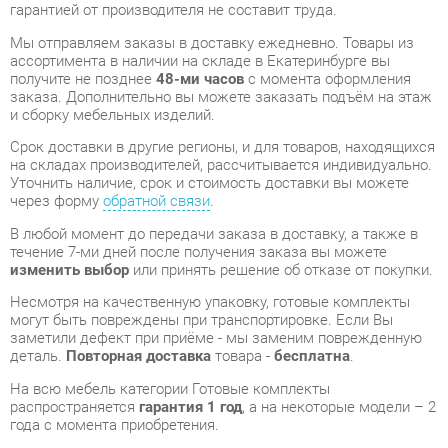
получите не позднее
48-ми часов
с момента оформления
заказа. Дополнительно вы можете заказать подъём на этаж
и сборку мебельных изделий.
Срок доставки в другие регионы, и для товаров, находящихся
на складах производителей, рассчитывается индивидуально.
Уточнить наличие, срок и стоимость доставки вы можете
через форму
обратной связи
.
В любой момент до передачи заказа в доставку, а также в
течение 7-ми дней после получения заказа вы можете
изменить выбор
или принять решение об отказе от покупки.
Несмотря на качественную упаковку, готовые комплекты
могут быть повреждены при транспортировке. Если Вы
заметили дефект при приёме - мы заменим поврежденную
деталь.
Повторная доставка
товара -
бесплатна
.
На всю мебель категории Готовые комплекты
распространяется
гарантия 1 год
, а на некоторые модели – 2
года с момента приобретения.
Прихожая SILVA Санти набор 1 Белый/Дуб Крафт Золотой
-
это качественное изделие производства
Silva
,
соответствующее современному государственному
стандарту.