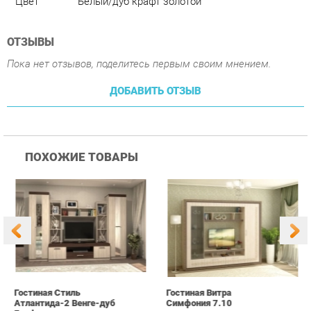
ДОБАВИТЬ ОТЗЫВ
ПОХОЖИЕ ТОВАРЫ
Гостиная Стиль
Гостиная Витра
К
Атлантида-2 Венге-дуб
Симфония 7.10
п
Белфорд
А
с
25 190 ₽
55 390 ₽
Купить
Купить
info@office-ekb.ru
+7 (343) 383-35-98
КАТАЛОГ
ИНФОРМАЦИЯ