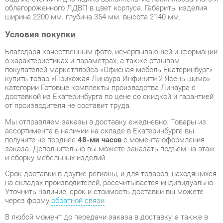
Благодаря качественным фото, исчерпывающей информации
о характеристиках и параметрах, а также отзывам
покупателей маркетплэйса «Офисная мебель Екатеринбург»
купить товар «Прихожая Линаура Инфинити 2 Ясень шимо»
категории Готовые комплекты производства Линаура с
доставкой из Екатеринбурга по цене со скидкой и гарантией
от производителя не составит труда.
Мы отправляем заказы в доставку ежедневно. Товары из
ассортимента в наличии на складе в Екатеринбурге вы
получите не позднее
48-ми часов
с момента оформления
заказа. Дополнительно вы можете заказать подъём на этаж
и сборку мебельных изделий.
Срок доставки в другие регионы, и для товаров, находящихся
на складах производителей, рассчитывается индивидуально.
Уточнить наличие, срок и стоимость доставки вы можете
через форму
обратной связи
.
В любой момент до передачи заказа в доставку, а также в
течение 7-ми дней после получения заказа вы можете
изменить выбор
или принять решение об отказе от покупки.
Несмотря на качественную упаковку, готовые комплекты
могут быть повреждены при транспортировке. Если Вы
заметили дефект при приёме - мы заменим поврежденную