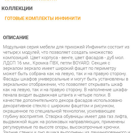
ГОТОВЫЕ КОМПЛЕКТЫ ИНФИНИТИ
ОПИСАНИЕ
Модульная серия мебели для прихожей Инфинити состоит из
четырe;х модулей, что позволяет создать множество
композиций. Цвет корпуса - венге, цвет фасадов - дуб мол.
ЛДСП 16 мм., Кромка ПВХ, петли BOYARD. Секция с
зеркалом зеркало имеет широкий фацет по периметру
может быть собрана как на левую, так и на правую сторону.
Фасады шкафов универсальные и могут быть установлены в
зеркальном отображении, что позволяет открывать шкаф
как на левую, так и на правую сторону. В наполнение шкафа-
пенала входит выдвижная штанга и четыре полки. В
качестве дополнительного декора фасадов использовано
декоративное стекло с широким фацетом и рисунком,
окрашенное по специальной технологии, усиливающее
глубину восприятия. Створка обувницы имеет два газ лифта,
выдвижной ящик на роликовых направляющих, применены
регулируемые по высоте опоры, высокопрочные крючки.
Задние стенки и дно ящика выполнены из ламинированного и
облагороженного ЛДВП в цвет корпуса. Габариты изделия
ширина 2200 мм. глубина 354 мм. высота 2140 мм.
Условия покупки