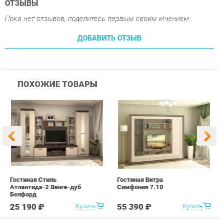
ПОХОЖИЕ ТОВАРЫ
Гостиная Стиль
Гостиная Витра
К
Атлантида-2 Венге-дуб
Симфония 7.10
п
Белфорд
А
с
25 190 ₽
55 390 ₽
Купить
Купить
info@office-ekb.ru
+7 (343) 383-35-98
КАТАЛОГ
ИНФОРМАЦИЯ
Коллекции
О проекте
Столы и Тумбы
Контакты