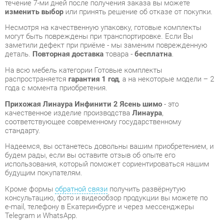
деталь.
Повторная доставка
товара -
бесплатна
.
На всю мебель категории Готовые комплекты
распространяется
гарантия 1 год
, а на некоторые модели – 2
года с момента приобретения.
Прихожая Линаура Инфинити 2 Ясень шимо
- это
качественное изделие производства
Линаура
,
соответствующее современному государственному
стандарту.
Надеемся, вы останетесь довольны вашим приобретением, и
будем рады, если вы оставите отзыв об опыте его
использования, который поможет сориентироваться нашим
будущим покупателям.
Кроме формы
обратной связи
получить развёрнутую
консультацию, фото и видеообзор продукции вы можете по
e-mail, телефону в Екатеринбурге и через мессенджеры
Telegram и WhatsApp.
Готовые комплекты также можно сравнить между собой в
нашем шоу-руме и купить Прихожая Линаура Инфинити 2
Ясень шимо, самостоятельно забрав его с нашего
центрального склада в г. Екатеринбург. Полный список
адресов и магазинов смотрите на странице
контактов
.