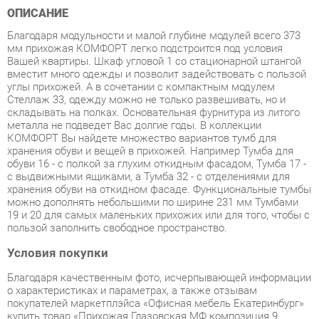
мм прихожая КОМФОРТ легко подстроится под условия
Вашей квартиры. Шкаф угловой 1 со стационарной штангой
вместит много одежды и позволит задействовать с пользой
углы прихожей. А в сочетании с компактным модулем
Стеллаж 33, одежду можно не только развешивать, но и
складывать на полках. Основательная фурнитура из литого
металла не подведет Вас долгие годы. В коллекции
КОМФОРТ Вы найдете множество вариантов тумб для
хранения обуви и вещей в прихожей. Например Тумба для
обуви 16 - с полкой за глухим откидным фасадом, Тумба 17 -
с выдвижными ящиками, а Тумба 32 - с отделениями для
хранения обуви на откидном фасаде. Функциональные тумбы
можно дополнять небольшими по ширине 231 мм Тумбами
19 и 20 для самых маленьких прихожих или для того, чтобы с
пользой заполнить свободное пространство.
Условия покупки
Благодаря качественным фото, исчерпывающей информации
о характеристиках и параметрах, а также отзывам
покупателей маркетплэйса «Офисная мебель Екатеринбург»
купить товар «Прихожая Глазовская МФ композиция 9
Комфорт Дуб Сонома» категории Готовые комплекты
производства Глазовская мф с доставкой из Екатеринбурга
по цене со скидкой и гарантией от производителя не
составит труда.