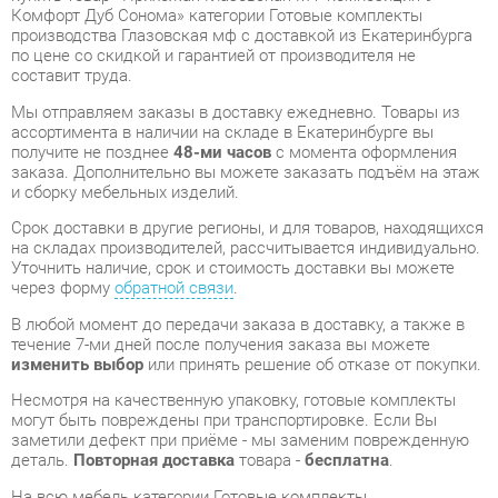
Мы отправляем заказы в доставку ежедневно. Товары из
ассортимента в наличии на складе в Екатеринбурге вы
получите не позднее
48-ми часов
с момента оформления
заказа. Дополнительно вы можете заказать подъём на этаж
и сборку мебельных изделий.
Срок доставки в другие регионы, и для товаров, находящихся
на складах производителей, рассчитывается индивидуально.
Уточнить наличие, срок и стоимость доставки вы можете
через форму
обратной связи
.
В любой момент до передачи заказа в доставку, а также в
течение 7-ми дней после получения заказа вы можете
изменить выбор
или принять решение об отказе от покупки.
Несмотря на качественную упаковку, готовые комплекты
могут быть повреждены при транспортировке. Если Вы
заметили дефект при приёме - мы заменим поврежденную
деталь.
Повторная доставка
товара -
бесплатна
.
На всю мебель категории Готовые комплекты
распространяется
гарантия 1 год
, а на некоторые модели – 2
года с момента приобретения.
Прихожая Глазовская МФ композиция 9 Комфорт Дуб
Сонома
- это качественное изделие производства