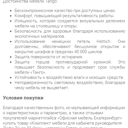
мебели на столешницу и опоры.
Безопасность для здоровья благодаря использованию
экологичных материалов.
Использование немецких петель Hettich. Они
долговечны, обеспечивают бесшумное открытие и
закрытие шкафов в пределах 40 000 циклов.
Защита поверхности от истирания.
Защита торцов противоударной кромкой. Это
повышает безопасность и продлевает срок службы
мебели «Танго».
Устойчивость к воздействию влаги и моющих средств.
Неподверженность световому воздействию, благодаря
чему мебель не выцветает.
Условия покупки
Благодаря качественным фото, исчерпывающей информации
о характеристиках и параметрах, а также отзывам
покупателей маркетплэйса «Офисная мебель Екатеринбург»
купить товар «Комплект мебели для кабинета руководителя
Дэфо Танго 01 Орех» категории Готовые комплекты
производства Дэфо с доставкой из Екатеринбурга по цене со
скидкой и гарантией от производителя не составит труда.
Мы отправляем заказы в доставку ежедневно. Товары из
ассортимента в наличии на складе в Екатеринбурге вы