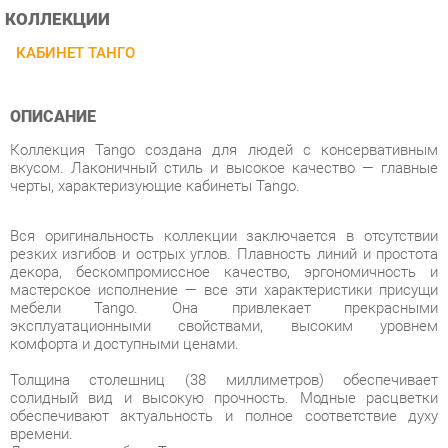
ОПИСАНИЕ
Коллекция Tango создана для людей с консервативным
вкусом. Лаконичный стиль и высокое качество — главные
черты, характеризующие кабинеты Tango.
Вся оригинальность коллекции заключается в отсутствии
резких изгибов и острых углов. Плавность линий и простота
декора, бескомпромиссное качество, эргономичность и
мастерское исполнение — все эти характеристики присущи
мебели Tango. Она привлекает прекрасными
эксплуатационными свойствами, высоким уровнем
комфорта и доступными ценами.
Толщина столешниц (38 миллиметров) обеспечивает
солидный вид и высокую прочность. Модные расцветки
обеспечивают актуальность и полное соответствие духу
времени.
Достоинства мебели Tango:
Бескомпромиссное качество при доступных ценах.
Комфорт, повышающий результативность работы.
Изящность, которая создается визуальным делением