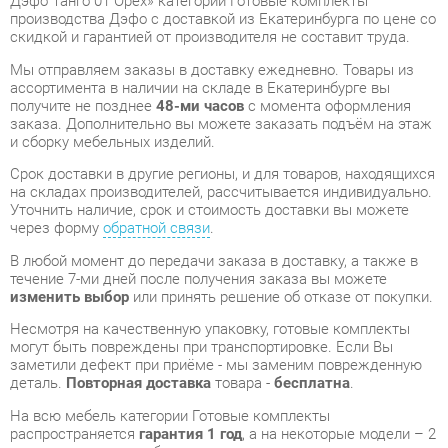
получите не позднее
48-ми часов
с момента оформления
заказа. Дополнительно вы можете заказать подъём на этаж
и сборку мебельных изделий.
Срок доставки в другие регионы, и для товаров, находящихся
на складах производителей, рассчитывается индивидуально.
Уточнить наличие, срок и стоимость доставки вы можете
через форму
обратной связи
.
В любой момент до передачи заказа в доставку, а также в
течение 7-ми дней после получения заказа вы можете
изменить выбор
или принять решение об отказе от покупки.
Несмотря на качественную упаковку, готовые комплекты
могут быть повреждены при транспортировке. Если Вы
заметили дефект при приёме - мы заменим поврежденную
деталь.
Повторная доставка
товара -
бесплатна
.
На всю мебель категории Готовые комплекты
распространяется
гарантия 1 год
, а на некоторые модели – 2
года с момента приобретения.
Комплект мебели для кабинета руководителя Дэфо Танго
01 Орех
- это качественное изделие производства
Дэфо
,
соответствующее современному государственному
стандарту.