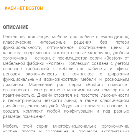
ОПИСАНИЕ
Роскошная коллекция мебели для кабинета руководителя,
классические интерьерные решения без потери
функциональности, оптимальное соотношение цены и
качества, современные и качественные материалы, удобная
эргономика – основные преимущества серии «Boston» от
мебельной фабрики «Pointex». Коллекция создана с учетом
основных требований к мебели для кабинета и офиса:
ценовая экономичность в комплексе с широкими
функциональными возможностями мебели и роскошным
дизайном. Модельный ряд серии «Boston» позволяет
организовать пространство с максимальным комфортом и
практичностью. Дизайн строится на простоте, лаконичности
и геометрической четкости линий, а также классическом
дизайне и декоре модулей. Модульные элементы позволяют
создать комплект любой конфигурации и под разные
размеры помещения.
Мебель этой серии многофункциональна, эргономична,
удобна, проста и долговечна в процессе эксплуатации
(покрытие материалов обеспечивает защиту от истирания,
мелких сколов и царапин). Кабинет Boston представлен в
цветах венге и ясень с сохранением уникального древесного
рисунка. Мебель изготовлена из высокопрочного ЛДСП и