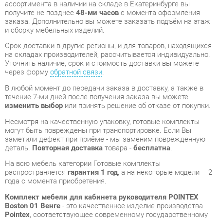
Уточнить наличие, срок и стоимость доставки вы можете
через форму
обратной связи
.
В любой момент до передачи заказа в доставку, а также в
течение 7-ми дней после получения заказа вы можете
изменить выбор
или принять решение об отказе от покупки.
Несмотря на качественную упаковку, готовые комплекты
могут быть повреждены при транспортировке. Если Вы
заметили дефект при приёме - мы заменим поврежденную
деталь.
Повторная доставка
товара -
бесплатна
.
На всю мебель категории Готовые комплекты
распространяется
гарантия 1 год
, а на некоторые модели – 2
года с момента приобретения.
Комплект мебели для кабинета руководителя POINTEX
Boston 01 Венге
- это качественное изделие производства
Pointex
, соответствующее современному государственному
стандарту.
Надеемся, вы останетесь довольны вашим приобретением, и
будем рады, если вы оставите отзыв об опыте его
использования, который поможет сориентироваться нашим
будущим покупателям.
Кроме формы
обратной связи
получить развёрнутую