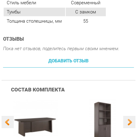
Пока нет отзывов, поделитесь первым своим мнением.
ДОБАВИТЬ ОТЗЫВ
СОСТАВ КОМПЛЕКТА
Стол письменный
Шкаф для бумаг
Г
POINTEX BSN30110203
POINTEX BSN30150003
B
1
шт.
2
шт.
Венге
Венге
124 290 ₽
85 390 ₽
Купить
Купить