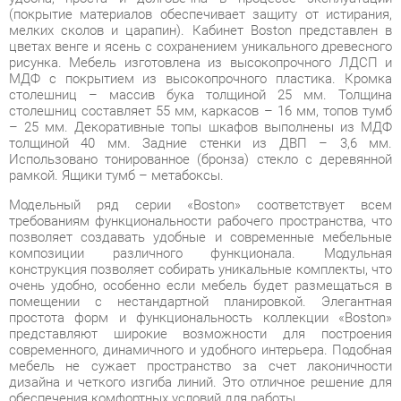
МДФ с покрытием из высокопрочного пластика. Кромка
столешниц – массив бука толщиной 25 мм. Толщина
столешниц составляет 55 мм, каркасов – 16 мм, топов тумб
– 25 мм. Декоративные топы шкафов выполнены из МДФ
толщиной 40 мм. Задние стенки из ДВП – 3,6 мм.
Использовано тонированное (бронза) стекло с деревянной
рамкой. Ящики тумб – метабоксы.
Модельный ряд серии «Boston» соответствует всем
требованиям функциональности рабочего пространства, что
позволяет создавать удобные и современные мебельные
композиции различного функционала. Модульная
конструкция позволяет собирать уникальные комплекты, что
очень удобно, особенно если мебель будет размещаться в
помещении с нестандартной планировкой. Элегантная
простота форм и функциональность коллекции «Boston»
представляют широкие возможности для построения
современного, динамичного и удобного интерьера. Подобная
мебель не сужает пространство за счет лаконичности
дизайна и четкого изгиба линий. Это отличное решение для
обеспечения комфортных условий для работы.
Коллекция позволяет создать удобное рабочее место и зону
для хранения с максимальным комфортом. Лаконичность
форм, строгая четкость линий и функциональность изделий
представляют широкие возможности для построения