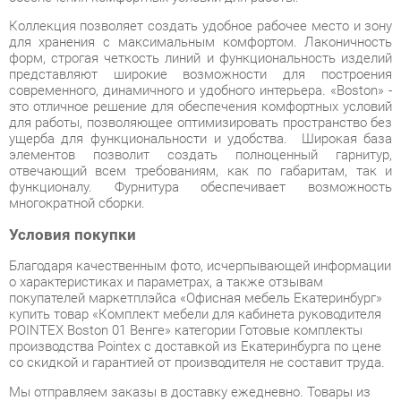
современного, динамичного и удобного интерьера. «Boston» -
это отличное решение для обеспечения комфортных условий
для работы, позволяющее оптимизировать пространство без
ущерба для функциональности и удобства. Широкая база
элементов позволит создать полноценный гарнитур,
отвечающий всем требованиям, как по габаритам, так и
функционалу. Фурнитура обеспечивает возможность
многократной сборки.
Условия покупки
Благодаря качественным фото, исчерпывающей информации
о характеристиках и параметрах, а также отзывам
покупателей маркетплэйса «Офисная мебель Екатеринбург»
купить товар «Комплект мебели для кабинета руководителя
POINTEX Boston 01 Венге» категории Готовые комплекты
производства Pointex с доставкой из Екатеринбурга по цене
со скидкой и гарантией от производителя не составит труда.
Мы отправляем заказы в доставку ежедневно. Товары из
ассортимента в наличии на складе в Екатеринбурге вы
получите не позднее
48-ми часов
с момента оформления
заказа. Дополнительно вы можете заказать подъём на этаж
и сборку мебельных изделий.
Срок доставки в другие регионы, и для товаров, находящихся
на складах производителей, рассчитывается индивидуально.