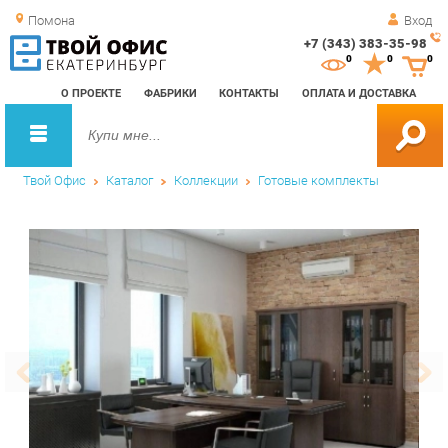
Помона
Вход
+7 (343) 383-35-98
Зак
0
0
0
обр
О ПРОЕКТЕ
ФАБРИКИ
КОНТАКТЫ
ОПЛАТА И ДОСТАВКА
зво
Твой Офис
Каталог
Коллекции
Готовые комплекты