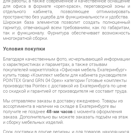
так и функционалу. Фурнитура обеспечивает возможность
многократной сборки.
Условия покупки
Благодаря качественным фото, исчерпывающей информации
о характеристиках и параметрах, а также отзывам
покупателей маркетплэйса «Офисная мебель Екатеринбург»
купить товар «Комплект мебели для кабинета руководителя
POINTEX Grand GRN 04 Орех» категории Готовые комплекты
производства Pointex с доставкой из Екатеринбурга по цене
со скидкой и гарантией от производителя не составит труда.
Мы отправляем заказы в доставку ежедневно. Товары из
ассортимента в наличии на складе в Екатеринбурге вы
получите не позднее
48-ми часов
с момента оформления
заказа. Дополнительно вы можете заказать подъём на этаж
и сборку мебельных изделий.
Срок доставки в другие регионы, и для товаров, находящихся
на складах производителей, рассчитывается индивидуально.
Уточнить наличие, срок и стоимость доставки вы можете
через форму
обратной связи
.
В любой момент до передачи заказа в доставку, а также в
течение 7-ми дней после получения заказа вы можете