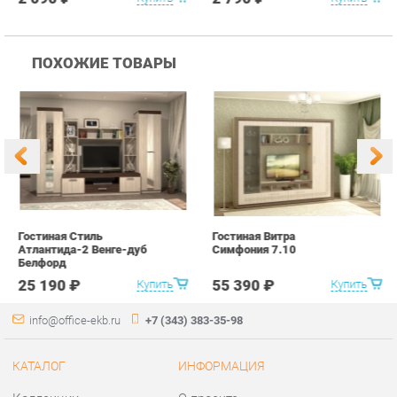
Гостиная Стиль
Гостиная Витра
К
Атлантида-2 Венге-дуб
Симфония 7.10
п
Белфорд
А
с
25 190 ₽
55 390 ₽
Купить
Купить
info@office-ekb.ru
+7 (343) 383-35-98
КАТАЛОГ
ИНФОРМАЦИЯ
Коллекции
О проекте
Столы и Тумбы
Контакты
Стулья и Кресла
Дизайн
Шкафы и стеллажи
Доставка и Оплата
Сейфы
Скидки и Акции
Офисная мебель
Политика
Хранение инструментов
Гарантия