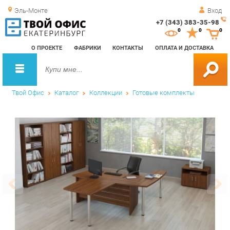
Эль-Монте
Вход
+7 (343) 383-35-98
Зак
0
0
0
обр
О ПРОЕКТЕ
ФАБРИКИ
КОНТАКТЫ
ОПЛАТА И ДОСТАВКА
зво
Твой Офис
Каталог
Коллекции
Готовые комплекты