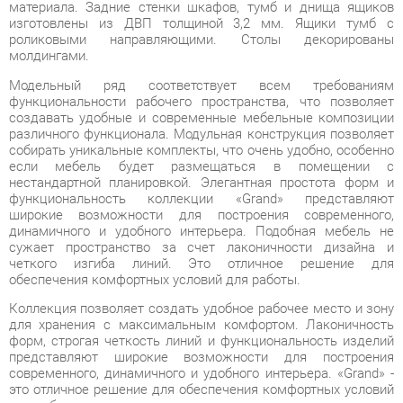
Модельный ряд соответствует всем требованиям
функциональности рабочего пространства, что позволяет
создавать удобные и современные мебельные композиции
различного функционала. Модульная конструкция позволяет
собирать уникальные комплекты, что очень удобно, особенно
если мебель будет размещаться в помещении с
нестандартной планировкой. Элегантная простота форм и
функциональность коллекции «Grand» представляют
широкие возможности для построения современного,
динамичного и удобного интерьера. Подобная мебель не
сужает пространство за счет лаконичности дизайна и
четкого изгиба линий. Это отличное решение для
обеспечения комфортных условий для работы.
Коллекция позволяет создать удобное рабочее место и зону
для хранения с максимальным комфортом. Лаконичность
форм, строгая четкость линий и функциональность изделий
представляют широкие возможности для построения
современного, динамичного и удобного интерьера. «Grand» -
это отличное решение для обеспечения комфортных условий
для работы, а также современное и качественное оснащение
для офиса в формате «open-space», переговорной зоны и
отдельного кабинета, позволяющее оптимизировать
пространство без ущерба для функциональности и удобства.
Широкая база элементов позволит создать полноценный
гарнитур, отвечающий всем требованиям, как по габаритам,