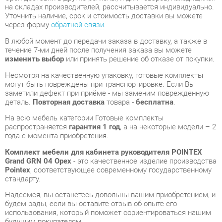
изменить выбор
или принять решение об отказе от покупки.
Несмотря на качественную упаковку, готовые комплекты
могут быть повреждены при транспортировке. Если Вы
заметили дефект при приёме - мы заменим поврежденную
деталь.
Повторная доставка
товара -
бесплатна
.
На всю мебель категории Готовые комплекты
распространяется
гарантия 1 год
, а на некоторые модели – 2
года с момента приобретения.
Комплект мебели для кабинета руководителя POINTEX
Grand GRN 04 Орех
- это качественное изделие производства
Pointex
, соответствующее современному государственному
стандарту.
Надеемся, вы останетесь довольны вашим приобретением, и
будем рады, если вы оставите отзыв об опыте его
использования, который поможет сориентироваться нашим
будущим покупателям.
Кроме формы
обратной связи
получить развёрнутую
консультацию, фото и видеообзор продукции вы можете по
e-mail, телефону в Екатеринбурге и через мессенджеры
Telegram и WhatsApp.
Готовые комплекты также можно сравнить между собой в