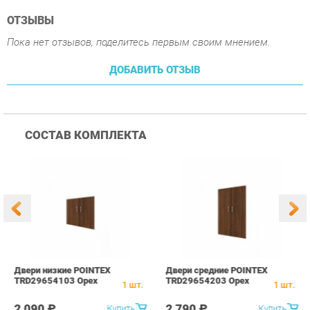
СОСТАВ КОМПЛЕКТА
Двери низкие POINTEX
Двери средние POINTEX
С
TRD29654103 Орех
TRD29654203 Орех
P
1
шт.
1
шт.
О
2 090 ₽
2 790 ₽
Купить
Купить
ПОХОЖИЕ ТОВАРЫ