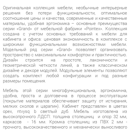
соотношение цены и качества, современные и качественные
материалы, удобная эргономика – основные преимущества
серии «Grand» от мебельной фабрики «Pointex». Коллекция
создана с учетом основных требований к мебели для
кабинета и офиса: ценовая экономичность в комплексе с
широкими функциональными возможностями мебели.
Модельный ряд серии «Grand» позволяет организовать
пространство с максимальным комфортом и практичностью.
Дизайн строится на простоте, лаконичности и
геометрической четкости линий, а также классическом
дизайне и декоре модулей. Модульные элементы позволяют
создать комплект любой конфигурации и под разные
размеры помещения.
Мебель этой серии многофункциональна, эргономична,
удобна, проста и долговечна в процессе эксплуатации
(покрытие материалов обеспечивает защиту от истирания,
мелких сколов и царапин). Кабинет представлен в цветах
орех, ntvysq b светлый дуб. Мебель изготовлена из
высокопрочного ЛДСП: толщина столешниц и опор 32 мм,
каркасов - 16 мм. Кромка столешниц из ПВХ 2 мм -
прочного, высококачественного и механически выносливого
материала. Задние стенки шкафов, тумб и днища ящиков
изготовлены из ДВП толщиной 3,2 мм. Ящики тумб с
роликовыми направляющими. Столы декорированы
молдингами.