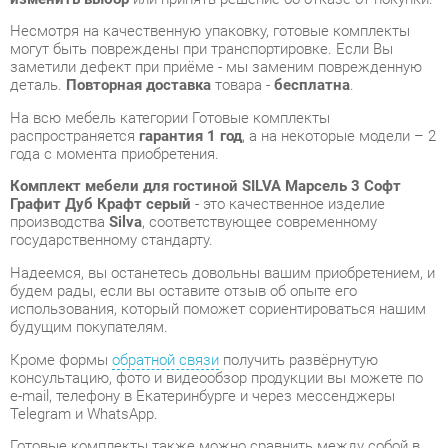
На всю мебель категории Готовые комплекты
распространяется
гарантия 1 год
, а на некоторые модели – 2
года с момента приобретения.
Комплект мебели для гостиной SILVA Марсель 3 Софт
Графит Дуб Крафт серый
- это качественное изделие
производства
Silva
, соответствующее современному
государственному стандарту.
Надеемся, вы останетесь довольны вашим приобретением, и
будем рады, если вы оставите отзыв об опыте его
использования, который поможет сориентироваться нашим
будущим покупателям.
Кроме формы
обратной связи
получить развёрнутую
консультацию, фото и видеообзор продукции вы можете по
e-mail, телефону в Екатеринбурге и через мессенджеры
Telegram и WhatsApp.
Готовые комплекты также можно сравнить между собой в
нашем шоу-руме и купить Комплект мебели для гостиной
SILVA Марсель 3 Софт Графит Дуб Крафт серый,
самостоятельно забрав его с нашего центрального склада в
г. Екатеринбург. Полный список адресов и магазинов
смотрите на странице
контактов
.