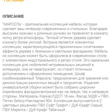
ОПИСАНИЕ
"МАРСЕЛЬ" - оригинальная коллекция мебели, которая
сделает ваш интерьер современным и стильным. Благодаря
высоким ножкам и длинным ручкам он привнесет в комнату
нотку ретро-атмосферы. Теплый оттенок дерева сделает
комнату более уютной. Витрина является элементом
коллекции, характеризующейся гармоничным сочетанием
эффекта дерева с темными и светлыми фасадамии. Мебель
из коллекции может быть оформлена в современном стиле,
с элементами индустриального и ретро стиля. Это идеальная
коллекция для любителей нетривиальных решений в
интерьере, она не перегружает, но станет отличным
дополнением к оформлению помещения. Шкаф
комбинированный "Марсель" предназначен для хранения или
демонстрации различных вещей и предметов. Изделия
универсальной сборки может быть собрано широким
отделением фасадом-витриной как на левую, так и направую
стороны. Материалы КаркасЛДСП 16 мм. Фасад МДФ + ПВХ.
Петли Gelony-Накладная 90о. Коллекция выпускается в 2
цветовых решениях ПВХ Софт Графит / Дуб Крафт Серый,
ПВХ Меренга / Дуб Крафт Табачный.
Условия покупки
Благодаря качественным фото, исчерпывающей информации