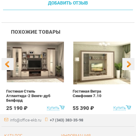
Гостиная Стиль
Гостиная Витра
К
Атлантида-2 Венге-дуб
Симфония 7.10
п
Белфорд
А
с
25 190 ₽
55 390 ₽
Купить
Купить
info@office-ekb.ru
+7 (343) 383-35-98
КАТАЛОГ
ИНФОРМАЦИЯ
Коллекции
О проекте
Столы и Тумбы
Контакты
Стулья и Кресла
Дизайн
Шкафы и стеллажи
Доставка и Оплата