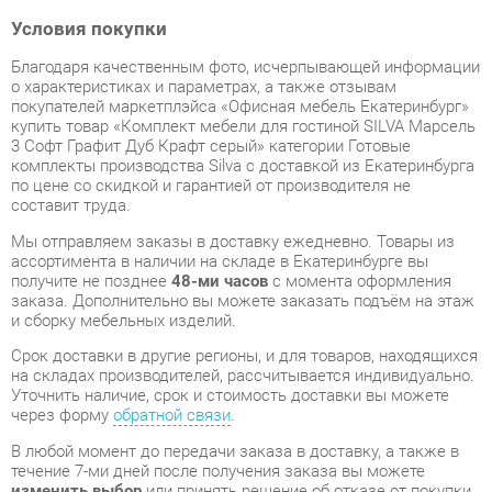
о характеристиках и параметрах, а также отзывам
покупателей маркетплэйса «Офисная мебель Екатеринбург»
купить товар «Комплект мебели для гостиной SILVA Марсель
3 Софт Графит Дуб Крафт серый» категории Готовые
комплекты производства Silva с доставкой из Екатеринбурга
по цене со скидкой и гарантией от производителя не
составит труда.
Мы отправляем заказы в доставку ежедневно. Товары из
ассортимента в наличии на складе в Екатеринбурге вы
получите не позднее
48-ми часов
с момента оформления
заказа. Дополнительно вы можете заказать подъём на этаж
и сборку мебельных изделий.
Срок доставки в другие регионы, и для товаров, находящихся
на складах производителей, рассчитывается индивидуально.
Уточнить наличие, срок и стоимость доставки вы можете
через форму
обратной связи
.
В любой момент до передачи заказа в доставку, а также в
течение 7-ми дней после получения заказа вы можете
изменить выбор
или принять решение об отказе от покупки.
Несмотря на качественную упаковку, готовые комплекты
могут быть повреждены при транспортировке. Если Вы
заметили дефект при приёме - мы заменим поврежденную
деталь.
Повторная доставка
товара -
бесплатна
.