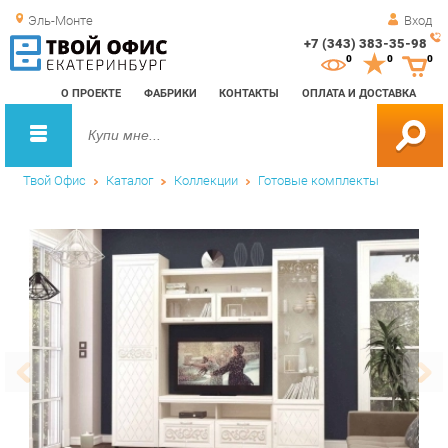
Эль-Монте
Вход
+7 (343) 383-35-98
Зак
0
0
0
обр
О ПРОЕКТЕ
ФАБРИКИ
КОНТАКТЫ
ОПЛАТА И ДОСТАВКА
зво
Твой Офис
Каталог
Коллекции
Готовые комплекты