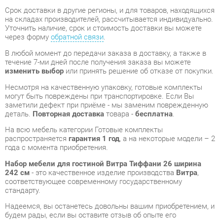
через форму
обратной связи
.
В любой момент до передачи заказа в доставку, а также в
течение 7-ми дней после получения заказа вы можете
изменить выбор
или принять решение об отказе от покупки.
Несмотря на качественную упаковку, готовые комплекты
могут быть повреждены при транспортировке. Если Вы
заметили дефект при приёме - мы заменим поврежденную
деталь.
Повторная доставка
товара -
бесплатна
.
На всю мебель категории Готовые комплекты
распространяется
гарантия 1 год
, а на некоторые модели – 2
года с момента приобретения.
Набор мебели для гостиной Витра Тиффани 26 ширина
242 см
- это качественное изделие производства
Витра
,
соответствующее современному государственному
стандарту.
Надеемся, вы останетесь довольны вашим приобретением, и
будем рады, если вы оставите отзыв об опыте его
использования, который поможет сориентироваться нашим
будущим покупателям.
Кроме формы
обратной связи
получить развёрнутую
консультацию, фото и видеообзор продукции вы можете по
e-mail, телефону в Екатеринбурге и через мессенджеры