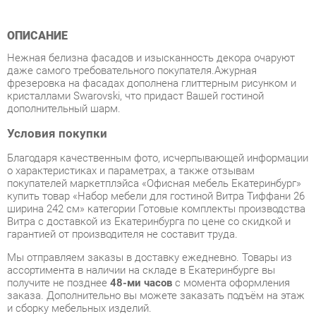
Нежная белизна фасадов и изысканность декора очаруют
даже самого требовательного покупателя.Ажурная
фрезеровка на фасадах дополнена глиттерным рисунком и
кристаллами Swarovski, что придаст Вашей гостиной
дополнительный шарм.
Условия покупки
Благодаря качественным фото, исчерпывающей информации
о характеристиках и параметрах, а также отзывам
покупателей маркетплэйса «Офисная мебель Екатеринбург»
купить товар «Набор мебели для гостиной Витра Тиффани 26
ширина 242 см» категории Готовые комплекты производства
Витра с доставкой из Екатеринбурга по цене со скидкой и
гарантией от производителя не составит труда.
Мы отправляем заказы в доставку ежедневно. Товары из
ассортимента в наличии на складе в Екатеринбурге вы
получите не позднее
48-ми часов
с момента оформления
заказа. Дополнительно вы можете заказать подъём на этаж
и сборку мебельных изделий.
Срок доставки в другие регионы, и для товаров, находящихся
на складах производителей, рассчитывается индивидуально.
Уточнить наличие, срок и стоимость доставки вы можете