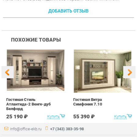
ПОХОЖИЕ ТОВАРЫ
Гостиная Стиль
Гостиная Витра
К
Атлантида-2 Венге-дуб
Симфония 7.10
п
Белфорд
А
с
25 190 ₽
55 390 ₽
Купить
Купить
info@office-ekb.ru
+7 (343) 383-35-98
КАТАЛОГ
ИНФОРМАЦИЯ
Коллекции
О проекте
Столы и Тумбы
Контакты
Стулья и Кресла
Дизайн