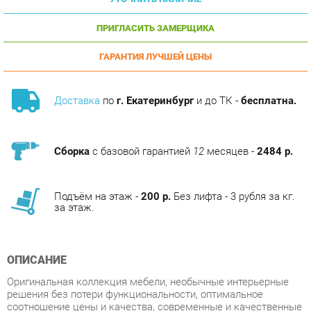
ПРИГЛАСИТЬ ЗАМЕРЩИКА
ГАРАНТИЯ ЛУЧШЕЙ ЦЕНЫ
Доставка
по
г. Екатеринбург
и до ТК -
бесплатна.
Сборка
с базовой гарантией
12
месяцев -
2484 р.
Подъём на этаж -
200 р.
Без лифта - 3 рубля за кг.
за этаж.
ОПИСАНИЕ
Оригинальная коллекция мебели, необычные интерьерные
решения без потери функциональности, оптимальное
соотношение цены и качества, современные и качественные
материалы, удобная эргономика основные преимущества
серии гостиничной Kann от мебельной фабрики Chairman.
Коллекция создана с учетом основных требований к мебели