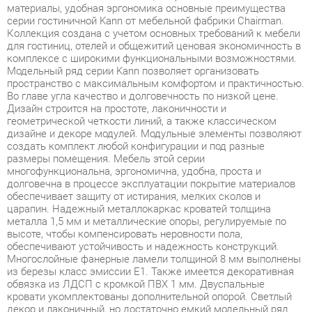
для гостиниц, отелей и общежитий ценовая экономичность в
комплексе с широкими функциональными возможностями.
Модельный ряд серии Kann позволяет организовать
пространство с максимальным комфортом и практичностью.
Во главе угла качество и долговечность по низкой цене.
Дизайн строится на простоте, лаконичности и
геометрической четкости линий, а также классическом
дизайне и декоре модулей. Модульные элементы позволяют
создать комплект любой конфигурации и под разные
размеры помещения. Мебель этой серии
многофункциональна, эргономична, удобна, проста и
долговечна в процессе эксплуатации покрытие материалов
обеспечивает защиту от истирания, мелких сколов и
царапин. Надежный металлокаркас кроватей толщина
металла 1,5 мм и металлические опоры, регулируемые по
высоте, чтобы компенсировать неровности пола,
обеспечивают устойчивость и надежность конструкций.
Многослойные фанерные ламели толщиной 8 мм выполнены
из березы класс эмиссии Е1. Также имеется декоративная
обвязка из ЛДСП с кромкой ПВХ 1 мм. Двуспальные
кровати укомплектованы дополнительной опорой. Светлый
декор и лаконичный, но достаточно емкий модельный ряд
позволяют использовать мебель Kann практически в любом
современном интерьере. Модельный ряд соответствует всем
требованиям функциональности пространства, что позволяет
создавать удобные и современные мебельные композиции