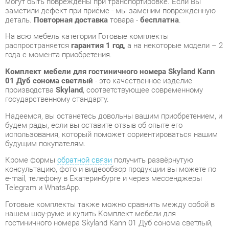
Комплект мебели для гостиничного номера Skyland Kann
01 Дуб сонома светлый
- это качественное изделие
производства
Skyland
, соответствующее современному
государственному стандарту.
Надеемся, вы останетесь довольны вашим приобретением, и
будем рады, если вы оставите отзыв об опыте его
использования, который поможет сориентироваться нашим
будущим покупателям.
Кроме формы
обратной связи
получить развёрнутую
консультацию, фото и видеообзор продукции вы можете по
e-mail, телефону в Екатеринбурге и через мессенджеры
Telegram и WhatsApp.
Готовые комплекты также можно сравнить между собой в
нашем шоу-руме и купить Комплект мебели для
гостиничного номера Skyland Kann 01 Дуб сонома светлый,
самостоятельно забрав его с нашего центрального склада в
г. Екатеринбург. Полный список адресов и магазинов
смотрите на странице
контактов
.
Размеры спального места кровати,
160x200
см