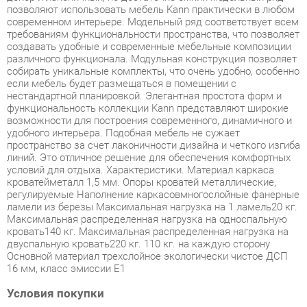
различного функционала. Модульная конструкция позволяет
собирать уникальные комплекты, что очень удобно, особенно
если мебель будет размещаться в помещении с
нестандартной планировкой. Элегантная простота форм и
функциональность коллекции Kann представляют широкие
возможности для построения современного, динамичного и
удобного интерьера. Подобная мебель не сужает
пространство за счет лаконичности дизайна и четкого изгиба
линий. Это отличное решение для обеспечения комфортных
условий для отдыха. Характеристики. Материал каркаса
кроватейметалл 1,5 мм. Опоры кроватей металлические,
регулируемые Наполнение каркасовмногослойные фанерные
ламели из березы Максимальная нагрузка на 1 ламель20 кг.
Максимальная распределенная нагрузка на односпальную
кровать140 кг. Максимальная распределенная нагрузка на
двуспальную кровать220 кг. 110 кг. на каждую сторону
Основной материал трехслойное экологически чистое ДСП
16 мм, класс эмиссии Е1
Условия покупки
Благодаря качественным фото, исчерпывающей информации
о характеристиках и параметрах, а также отзывам
покупателей маркетплэйса «Офисная мебель Екатеринбург»
купить товар «Комплект мебели для гостиничного номера
Skyland Kann 01 Дуб сонома светлый» категории Готовые