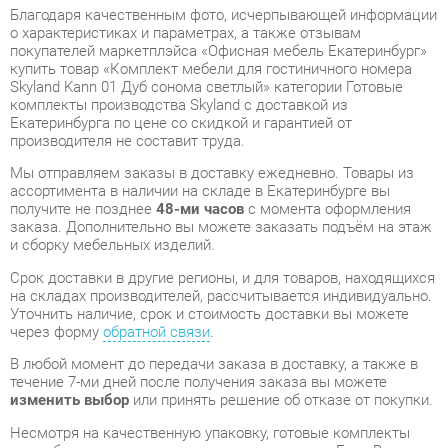
комплекты производства Skyland с доставкой из
Екатеринбурга по цене со скидкой и гарантией от
производителя не составит труда.
Мы отправляем заказы в доставку ежедневно. Товары из
ассортимента в наличии на складе в Екатеринбурге вы
получите не позднее
48-ми часов
с момента оформления
заказа. Дополнительно вы можете заказать подъём на этаж
и сборку мебельных изделий.
Срок доставки в другие регионы, и для товаров, находящихся
на складах производителей, рассчитывается индивидуально.
Уточнить наличие, срок и стоимость доставки вы можете
через форму
обратной связи
.
В любой момент до передачи заказа в доставку, а также в
течение 7-ми дней после получения заказа вы можете
изменить выбор
или принять решение об отказе от покупки.
Несмотря на качественную упаковку, готовые комплекты
могут быть повреждены при транспортировке. Если Вы
заметили дефект при приёме - мы заменим поврежденную
деталь.
Повторная доставка
товара -
бесплатна
.
На всю мебель категории Готовые комплекты
распространяется
гарантия 1 год
, а на некоторые модели – 2
года с момента приобретения.