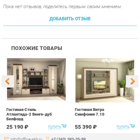
ПОХОЖИЕ ТОВАРЫ
Гостиная Стиль
Гостиная Витра
К
Атлантида-2 Венге-дуб
Симфония 7.10
п
Белфорд
А
с
25 190 ₽
55 390 ₽
Купить
Купить
info@office-ekb.ru
+7 (343) 383-35-98
КАТАЛОГ
ИНФОРМАЦИЯ
Коллекции
О проекте
Столы и Тумбы
Контакты
Стулья и Кресла
Дизайн