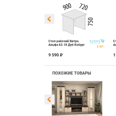
гловой Витра
Купить
Стол рабочий Витра
Купить
С
49 Дуб кобург
Альфа 63.18 Дуб Кобург
А
2
шт.
2
шт.
₽
9 590 ₽
1
ПОХОЖИЕ ТОВАРЫ