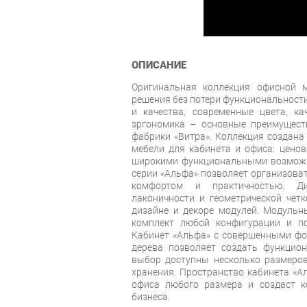
ОПИСАНИЕ
Оригинальная коллекция офисной м
решения без потери функциональност
и качества, современные цвета, ка
эргономика – основные преимущест
фабрики «Витра». Коллекция создана
мебели для кабинета и офиса: ценов
широкими функциональными возможн
серии «Альфа» позволяет организова
комфортом и практичностью. Ди
лаконичности и геометрической четк
дизайне и декоре модулей. Модульн
комплект любой конфигурации и п
Кабинет «Альфа» c совершенными фо
дерева позволяет создать функцио
выбор доступны несколько размеров
хранения. Пространство кабинета «А
офиса любого размера и создаст к
бизнеса.