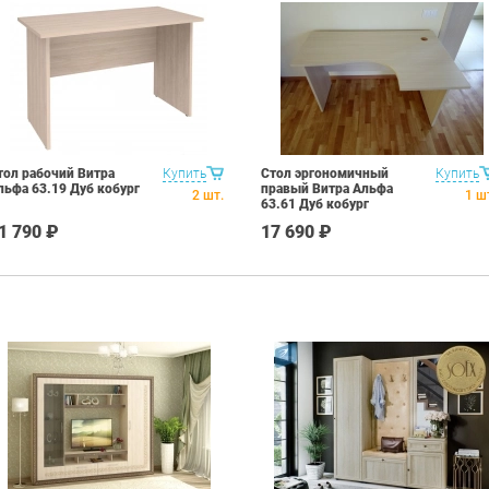
тол рабочий Витра
Купить
Стол эргономичный
Купить
льфа 63.19 Дуб кобург
правый Витра Альфа
2
шт.
1
ш
63.61 Дуб кобург
1 790 ₽
17 690 ₽