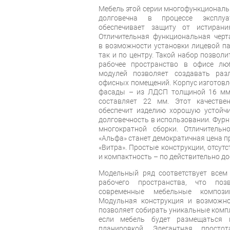
Мебель этой серии многофункциональн
долговечна в процессе эксплуа
обеспечивает защиту от истирани
Отличительная функциональная черт
в возможности установки лицевой па
так и по центру. Такой набор позвол
рабочее пространство в офисе л
модулей позволяет создавать раз
офисных помещений. Корпус изготовл
фасады – из ЛДСП толщиной 16 мм
составляет 22 мм. Этот качеств
обеспечит изделию хорошую устойчи
долговечность в использовании. Фур
многократной сборки. Отличительн
«Альфа» станет демократичная цена п
«Витра». Простые конструкции, отсут
и компактность – по действительно до
Модельный ряд соответствует всем
рабочего пространства, что по
современные мебельные компози
Модульная конструкция и возможно
позволяет собирать уникальные компл
если мебель будет размещаться 
планировкой. Элегантная прост