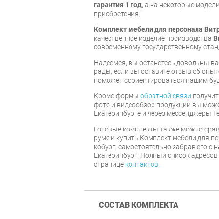
гарантия 1 год
, а на некоторые модели
приобретения.
Комплект мебели для персонала Витр
качественное изделие производства
В
современному государственному стан
Надеемся, вы останетесь довольны ва
рады, если вы оставите отзыв об опыт
поможет сориентироваться нашим бу
Кроме формы
обратной связи
получит
фото и видеообзор продукции вы может
Екатеринбурге и через мессенджеры Te
Готовые комплекты также можно срав
руме и купить Комплект мебели для п
кобург, самостоятельно забрав его с н
Екатеринбург. Полный список адресов
странице
контактов
.
СОСТАВ КОМПЛЕКТА