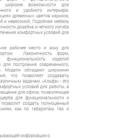
ют широкие возможности для
ичного и удобного интерьера.
циях древесных цветов каркаса,
й и невесомой. Подобная мебель
ичности дизайна и четкого изгиба
спечения комфортных условий для
ное рабочее место и зону для
ортом. Лаконичность форм,
 функциональность изделий
 для построения современного,
ра. Модели обладают широкими
ия, что позволяет создавать
азличным задачам. «Альфа» - это
омфортных условий для работы, а
снащение для офиса, позволяющее
ущерба для функциональности и
 позволит создать полноценный
ниям, как по габаритам, так и
рпывающей информации о