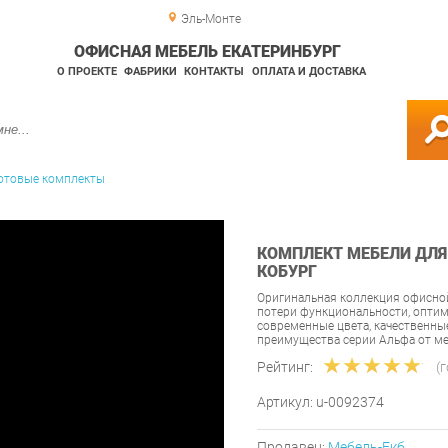
Эль-Монте
ОФИСНАЯ МЕБЕЛЬ ЕКАТЕРИНБУРГ
О ПРОЕКТЕ
ФАБРИКИ
КОНТАКТЫ
ОПЛАТА И ДОСТАВКА
отовые комплекты
КОМПЛЕКТ МЕБЕЛИ ДЛЯ
КОБУРГ
Оригинальная коллекция офисно
потери функциональности, оптим
современные цвета, качественны
преимущества серии Альфа от м
Рейтинг:
(
Артикул:
u-0092374
Продавец:
Мебель-Екб