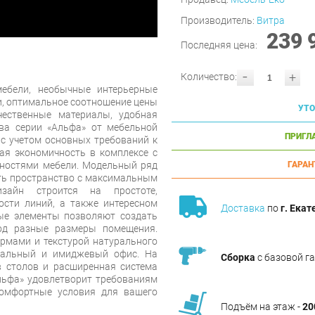
Производитель:
Витра
239 
Последняя цена:
-
+
Количество:
ебели, необычные интерьерные
и, оптимальное соотношение цены
УТО
чественные материалы, удобная
ва серии «Альфа» от мебельной
ПРИГЛ
 с учетом основных требований к
ая экономичность в комплексе с
остями мебели. Модельный ряд
ГАРАН
ть пространство с максимальным
зайн строится на простоте,
ости линий, а также интересном
Доставка
по
г. Екат
ые элементы позволяют создать
од разные размеры помещения.
рмами и текстурой натурального
нальный и имиджевый офис. На
Сборка
с базовой г
 столов и расширенная система
льфа» удовлетворит требованиям
омфортные условия для вашего
Подъём на этаж -
20