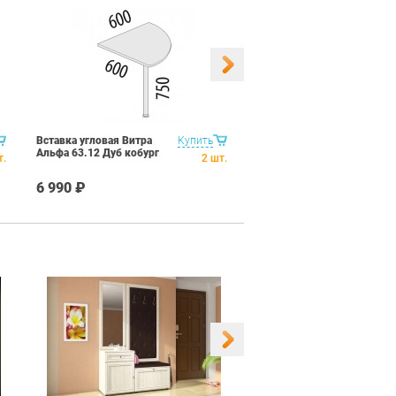
Вставка угловая Витра
Купить
Приставка Витра Альфа
Альфа 63.12 Дуб кобург
63.28 Дуб кобург
т.
2
шт.
6 990 ₽
6 490 ₽