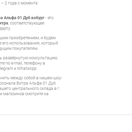
 – 2 года с момента
а Альфа 01 Дуб кобург
- это
итра
, соответствующее
дарту.
шим приобретением, и будем
е его использования, который
дущим покупателям.
ь развёрнутую консультацию,
е по e-mail, телефону в
legram и WhatsApp.
нить между собой в нашем шоу-
ерсонала Витра Альфа 01 Дуб
ашего центрального склада в г.
 и магазинов смотрите на