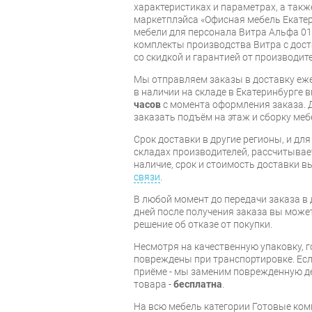
характеристиках и параметрах, а так
маркетплэйса «Офисная мебель Екатер
мебели для персонала Витра Альфа 01
комплекты производства Витра с дост
со скидкой и гарантией от производите
Мы отправляем заказы в доставку еже
в наличии на складе в Екатеринбурге 
часов
с момента оформления заказа. 
заказать подъём на этаж и сборку ме
Срок доставки в другие регионы, и дл
складах производителей, рассчитывае
наличие, срок и стоимость доставки 
связи
.
В любой момент до передачи заказа в д
дней после получения заказа вы може
решение об отказе от покупки.
Несмотря на качественную упаковку, 
повреждены при транспортировке. Есл
приёме - мы заменим поврежденную д
товара -
бесплатна
.
На всю мебель категории Готовые ко