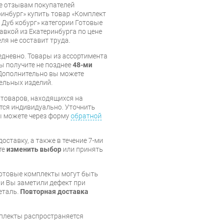
же отзывам покупателей
инбург» купить товар «Комплект
 Дуб кобург» категории Готовые
авкой из Екатеринбурга по цене
ля не составит труда.
дневно. Товары из ассортимента
вы получите не позднее
48-ми
Дополнительно вы можете
бельных изделий.
я товаров, находящихся на
тся индивидуально. Уточнить
вы можете через форму
обратной
оставку, а также в течение 7-ми
те
изменить выбор
или принять
готовые комплекты могут быть
и Вы заметили дефект при
еталь.
Повторная доставка
мплекты распространяется