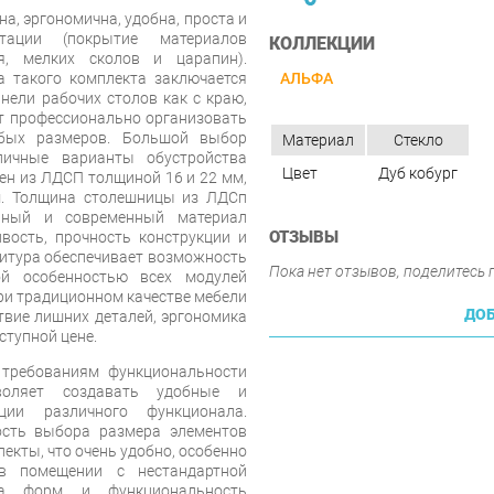
а, эргономична, удобна, проста и
тации (покрытие материалов
КОЛЛЕКЦИИ
я, мелких сколов и царапин).
а такого комплекта заключается
АЛЬФА
нели рабочих столов как с краю,
ит профессионально организовать
юбых размеров. Большой выбор
Материал
Стекло
личные варианты обустройства
Цвет
Дуб кобург
ен из ЛДСП толщиной 16 и 22 мм,
. Толщина столешницы из ЛДСп
енный и современный материал
ОТЗЫВЫ
вость, прочность конструкции и
нитура обеспечивает возможность
Пока нет отзывов, поделитесь
ой особенностью всех модулей
ри традиционном качестве мебели
ДОБ
ствие лишних деталей, эргономика
ступной цене.
 требованиям функциональности
зволяет создавать удобные и
ции различного функционала.
сть выбора размера элементов
екты, что очень удобно, особенно
в помещении с нестандартной
ота форм и функциональность