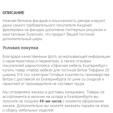
Нежная белизна фасадов и изысканность декора очаруют
даже самого требовательного покупателя.Ажурная
фрезеровка на фасадах дополнена глиттерным рисунком и
кристаллами Swarovski, что придаст Вашей гостиной
дополнительный шарм.
Условия покупки
Благодаря качественным фото, исчерпывающей информации
о характеристиках и параметрах, а также отзывам
покупателей маркетплэйса «Офисная мебель Екатеринбург»
купить товар «Набор мебели для гостиной Витра Тиффани 29
ширина 316 см» категории Готовые комплекты производства
Витра с доставкой из Екатеринбурга по цене со скидкой и
гарантией от производителя не составит труда.
Мы отправляем заказы в доставку ежедневно. Товары из
ассортимента в наличии на складе в Екатеринбурге вы
получите не позднее
48-ми часов
с момента оформления
заказа. Дополнительно вы можете заказать подъём на этаж
и сборку мебельных изделий.
Срок доставки в другие регионы, и для товаров, находящихся
на складах производителей, рассчитывается индивидуально.
Уточнить наличие, срок и стоимость доставки вы можете