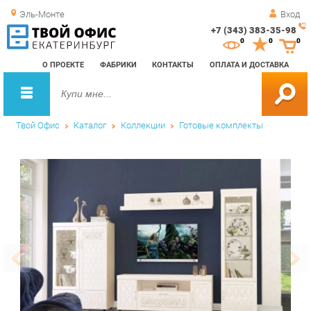
Эль-Монте
Вход
+7 (343) 383-35-98
Зак
0
0
0
обр
О ПРОЕКТЕ
ФАБРИКИ
КОНТАКТЫ
ОПЛАТА И ДОСТАВКА
зво
Твой Офис
Каталог
Коллекции
Готовые комплекты