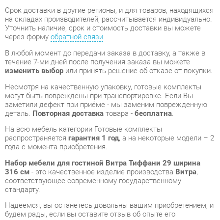
через форму
обратной связи
.
В любой момент до передачи заказа в доставку, а также в
течение 7-ми дней после получения заказа вы можете
изменить выбор
или принять решение об отказе от покупки.
Несмотря на качественную упаковку, готовые комплекты
могут быть повреждены при транспортировке. Если Вы
заметили дефект при приёме - мы заменим поврежденную
деталь.
Повторная доставка
товара -
бесплатна
.
На всю мебель категории Готовые комплекты
распространяется
гарантия 1 год
, а на некоторые модели – 2
года с момента приобретения.
Набор мебели для гостиной Витра Тиффани 29 ширина
316 см
- это качественное изделие производства
Витра
,
соответствующее современному государственному
стандарту.
Надеемся, вы останетесь довольны вашим приобретением, и
будем рады, если вы оставите отзыв об опыте его
использования, который поможет сориентироваться нашим
будущим покупателям.
Кроме формы
обратной связи
получить развёрнутую
консультацию, фото и видеообзор продукции вы можете по
e-mail, телефону в Екатеринбурге и через мессенджеры