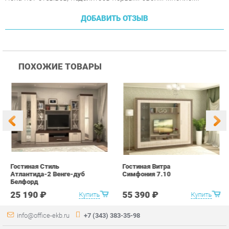
ПОХОЖИЕ ТОВАРЫ
Гостиная Стиль
Гостиная Витра
К
Атлантида-2 Венге-дуб
Симфония 7.10
п
Белфорд
А
с
25 190 ₽
55 390 ₽
Купить
Купить
info@office-ekb.ru
+7 (343) 383-35-98
КАТАЛОГ
ИНФОРМАЦИЯ
Коллекции
О проекте
Столы и Тумбы
Контакты
Стулья и Кресла
Дизайн