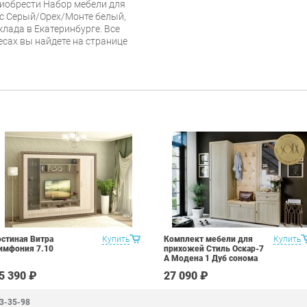
риобрести Набор мебели для
с Серый/Орех/Монте белый,
клада в Екатеринбурге. Все
есах вы найдете на странице
остиная Витра
Купить
Комплект мебели для
Купить
имфония 7.10
прихожей Стиль Оскар-7
А Модена 1 Дуб сонома
светлый Крем
5 390 ₽
27 090 ₽
83-35-98