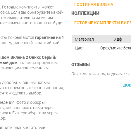
ГОСТИНАЯ ВИЛЕНА
и, Готовые комплекты может
озки. Если вы обнаружите какой-
КОЛЛЕКЦИИ
ы незамедлительно заменим
ГОТОВЫЕ КОМПЛЕКТЫ ВИЛ
ие замененного товара не будет
екты покрываются
гарантией на 1
Материал
Хдф
агают удлиненный гарантийный
Цвет
Орех/монте бе
 дом Вилена 2 Оникс Серый/
мый дом
является продуктом
ОТЗЫВЫ
ветствующим современным
Пока нет отзывов, поделитесь
есь довольны вашим новым
ДОБ
ыв о своем опыте использования,
ентам сделать выбор.
едения, фото и обзоры
ть, связавшись с нами через
онок в Екатеринбург или через
pp.
равнить разные Готовые