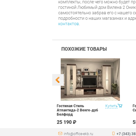
комплекты, после чего можно будет п
гостиной Любимый дом Вилена 2 Оник
самостоятельно забрав его с нашего с
подробности о наших магазинах и адр
контактов
.
ПОХОЖИЕ ТОВАРЫ
уководителя
Купить
Гостиная Стиль
Купить
Г
арь Набор 2
Атлантида-2 Венге-дуб
С
Белфорд
 ₽
25 190 ₽
5
info@office-ekb.ru
+7 (343) 3