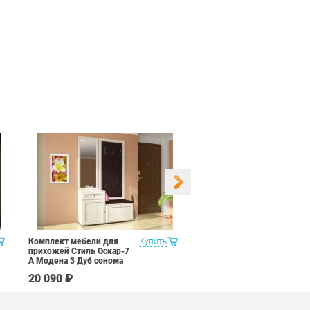
Комплект мебели для
Купить
Набор 9 предметов Витра
прихожей Стиль Оскар-7
Рубин 11.2
А Модена 3 Дуб сонома
светлый Крем
20 090 ₽
67 590 ₽