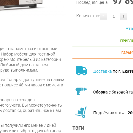
97 8
Последняя цена:
-
+
Количество:
УТО
ПРИГЛ
ия о параметрах и отзывами
ГАРАН
и Набор мебели для гостиной
рех/Монте белый из категории
я Любимый дом на нашем
 труда выполнимым.
Доставка
по
г. Екат
зы. Товары, доступные на нашем
е позднее 48-ми часов с момента
Сборка
с базовой г
товары со складов
ого учета. Вы можете уточнить
ть доставки, обратившись к нам
Подъём на этаж -
20
вы получили его менее 7 дней
ТЭГИ
упку или выбрать другой товар.