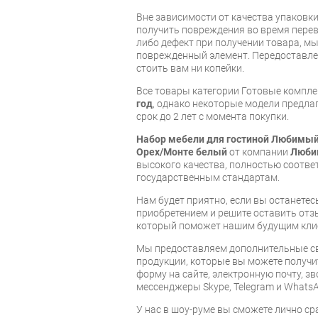
Вне зависимости от качества упаковк
получить повреждения во время перев
либо дефект при получении товара, м
поврежденный элемент. Передоставлен
стоить вам ни копейки.
Все товары категории Готовые компл
год
, однако некоторые модели предл
срок до 2 лет с момента покупки.
Набор мебели для гостиной Любимый
Орех/Монте белый
от компании
Люби
высокого качества, полностью соот
государственным стандартам.
Нам будет приятно, если вы останет
приобретением и решите оставить отз
который поможет нашим будущим кли
Мы предоставляем дополнительные св
продукции, которые вы можете получи
форму на сайте, электронную почту, зв
мессенджеры Skype, Telegram и WhatsA
У нас в шоу-руме вы сможете лично с