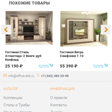
Гостиная Стиль
Гостиная Витра
К
Атлантида-2 Венге-дуб
Симфония 7.10
п
Белфорд
А
с
25 190 ₽
55 390 ₽
Купить
Купить
info@office-ekb.ru
+7 (343) 383-35-98
КАТАЛОГ
ИНФОРМАЦИЯ
Коллекции
О проекте
Столы и Тумбы
Контакты
Стулья и Кресла
Дизайн
Шкафы и стеллажи
Доставка и Оплата
Сейфы
Скидки и Акции
Офисная мебель
Политика
Хранение инструментов
Гарантия
Мягкая офисная мебель
Помощь