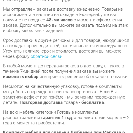
заказа. Дополнительно вы можете заказать подъём на этаж
и сборку мебельных изделий.
Срок доставки в другие регионы, и для товаров, находящихся
на складах производителей, рассчитывается индивидуально.
Уточнить наличие, срок и стоимость доставки вы можете
через форму
обратной связи
.
В любой момент до передачи заказа в доставку, а также в
течение 7-ми дней после получения заказа вы можете
изменить выбор
или принять решение об отказе от покупки.
Несмотря на качественную упаковку, готовые комплекты
могут быть повреждены при транспортировке. Если Вы
заметили дефект при приёме - мы заменим поврежденную
деталь.
Повторная доставка
товара -
бесплатна
.
На всю мебель категории Готовые комплекты
распространяется
гарантия 1 год
, а на некоторые модели – 2
года с момента приобретения.
Комплект мебели для спальни Любимый дом Маркиза 6
Алебастр Сиреневый
- это качественное изделие
производства
Любимый дом
, соответствующее
современному государственному стандарту.
Надеемся, вы останетесь довольны вашим приобретением, и