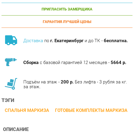
ГАРАНТИЯ ЛУЧШЕЙ ЦЕНЫ
Доставка
по
г. Екатеринбург
и до ТК -
бесплатна.
Сборка
с базовой гарантией
12
месяцев -
5664 р.
Подъём на этаж -
200 р.
Без лифта - 3 рубля за кг.
за этаж.
ТЭГИ
СПАЛЬНЯ МАРКИЗА
ГОТОВЫЕ КОМПЛЕКТЫ МАРКИЗА
ОПИСАНИЕ
Серия мебели для дома Маркиза от мебельной фабрики
Любимый дом создана в классическом стиле с
французским колоритом. Преобладаниебелого цвета делает