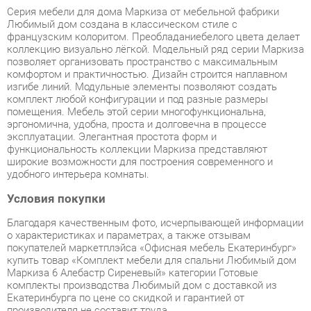
коллекцию визуально лёгкой. Модельный ряд серии Маркиза
позволяет организовать пространство с максимальным
комфортом и практичностью. Дизайн строится наплавном
изгибе линий. Модульные элементы позволяют создать
комплект любой конфигурации и под разные размеры
помещения. Мебель этой серии многофункциональна,
эргономична, удобна, проста и долговечна в процессе
эксплуатации. Элегантная простота форм и
функциональность коллекции Маркиза представляют
широкие возможности для построения современного и
удобного интерьера комнаты.
Условия покупки
Благодаря качественным фото, исчерпывающей информации
о характеристиках и параметрах, а также отзывам
покупателей маркетплэйса «Офисная мебель Екатеринбург»
купить товар «Комплект мебели для спальни Любимый дом
Маркиза 6 Алебастр Сиреневый» категории Готовые
комплекты производства Любимый дом с доставкой из
Екатеринбурга по цене со скидкой и гарантией от
производителя не составит труда.
Мы отправляем заказы в доставку ежедневно. Товары из
ассортимента в наличии на складе в Екатеринбурге вы
получите не позднее
48-ми часов
с момента оформления