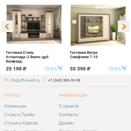
Гостиная Стиль
Гостиная Витра
К
Атлантида-2 Венге-дуб
Симфония 7.10
п
Белфорд
А
с
25 190 ₽
55 390 ₽
Купить
Купить
info@office-ekb.ru
+7 (343) 383-35-98
КАТАЛОГ
ИНФОРМАЦИЯ
Коллекции
О проекте
Столы и Тумбы
Контакты
Стулья и Кресла
Дизайн
Шкафы и стеллажи
Доставка и Оплата
Сейфы
Скидки и Акции
Офисная мебель
Политика
Хранение инструментов
Гарантия
Мягкая офисная мебель
Помощь