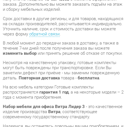
на складах производителей, рассчитывается индивидуально.
Уточнить наличие, срок и стоимость доставки вы можете
через форму
обратной связи
.
В любой момент до передачи заказа в доставку, а также в
течение 7-ми дней после получения заказа вы можете
изменить выбор
или принять решение об отказе от покупки.
Несмотря на качественную упаковку, готовые комплекты
могут быть повреждены при транспортировке. Если Вы
заметили дефект при приёме - мы заменим поврежденную
деталь.
Повторная доставка
товара -
бесплатна
.
На всю мебель категории Готовые комплекты
распространяется
гарантия 1 год
, а на некоторые модели – 2
года с момента приобретения.
Набор мебели для офиса Витра Лидер 3
- это качественное
изделие производства
Витра
, соответствующее
современному государственному стандарту.
Надеемся, вы останетесь довольны вашим приобретением, и
будем рады, если вы оставите отзыв об опыте его
использования, который поможет сориентироваться нашим
будущим покупателям.
Кроме формы
обратной связи
получить развёрнутую