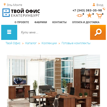
Эль-Монте
Вход
+7 (343) 383-35-98
Зак
0
0
0
обр
О ПРОЕКТЕ
ФАБРИКИ
КОНТАКТЫ
ОПЛАТА И ДОСТАВКА
зво
Твой Офис
Каталог
Коллекции
Готовые комплекты