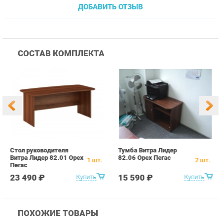
Стол руководителя
Тумба Витра Лидер
Т
Витра Лидер 82.01 Орех
82.06 Орех Пегас
8
1
шт.
2
шт.
Пегас
23 490 ₽
15 590 ₽
Купить
Купить
ПОХОЖИЕ ТОВАРЫ