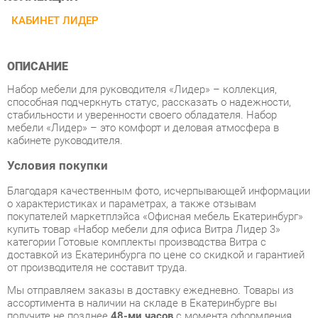
ОПИСАНИЕ
Набор мебели для руководителя «Лидер» – коллекция,
способная подчеркнуть статус, рассказать о надежности,
стабильности и уверенности своего обладателя. Набор
мебели «Лидер» – это комфорт и деловая атмосфера в
кабинете руководителя.
Условия покупки
Благодаря качественным фото, исчерпывающей информации
о характеристиках и параметрах, а также отзывам
покупателей маркетплэйса «Офисная мебель Екатеринбург»
купить товар «Набор мебели для офиса Витра Лидер 3»
категории Готовые комплекты производства Витра с
доставкой из Екатеринбурга по цене со скидкой и гарантией
от производителя не составит труда.
Мы отправляем заказы в доставку ежедневно. Товары из
ассортимента в наличии на складе в Екатеринбурге вы
получите не позднее
48-ми часов
с момента оформления
заказа. Дополнительно вы можете заказать подъём на этаж
и сборку мебельных изделий.
Срок доставки в другие регионы, и для товаров, находящихся