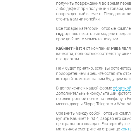
получить повреждения во время перев
либо дефект при получении товара, м
поврежденный элемент. Передоставлен
стоить вам ни копейки.
Все товары категории Готовые компл
год
, однако некоторые модели предл
срок до 2 лет с момента покупки.
Кабинет First 4
от компании
Рива
явля
качества, полностью соответствующ
стандартам.
Нам будет приятно, если вы останет
приобретением и решите оставить отз
который поможет нашим будущим кли
В дополнение к нашей форме
обратной
дополнительные консультации, фотог
по электронной почте, по телефону в Е
мессенджеры Skype, Telegram и WhatsA
Cравнить между собой Готовые компл
купить Кабинет First 4, забрав его са
центрального склада в Екатеринбурге.
магазинов смотрите на странице
конт