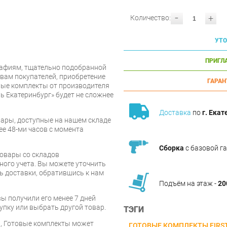
-
+
Количество:
УТО
ПРИГЛ
афиям, тщательно подобранной
вам покупателей, приобретение
ГАРАН
овые комплекты от производителя
ь Екатеринбург» будет не сложнее
Доставка
по
г. Екат
ары, доступные на нашем складе
ее 48-ми часов с момента
Сборка
с базовой г
товары со складов
ого учета. Вы можете уточнить
ть доставки, обратившись к нам
Подъём на этаж -
20
вы получили его менее 7 дней
упку или выбрать другой товар.
ТЭГИ
и, Готовые комплекты может
ГОТОВЫЕ КОМПЛЕКТЫ FIRS