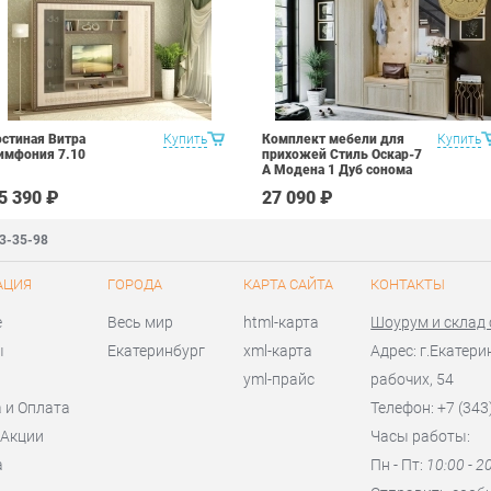
остиная Витра
Купить
Комплект мебели для
Купить
имфония 7.10
прихожей Стиль Оскар-7
А Модена 1 Дуб сонома
светлый Крем
5 390 ₽
27 090 ₽
83-35-98
АЦИЯ
ГОРОДА
КАРТА САЙТА
КОНТАКТЫ
е
Весь мир
html-карта
Шоурум и склад
ы
Екатеринбург
xml-карта
Адрес: г.Екатери
yml-прайс
рабочих, 54
 и Оплата
Телефон: +7 (343
 Акции
Часы работы:
а
Пн - Пт:
10:00 - 2