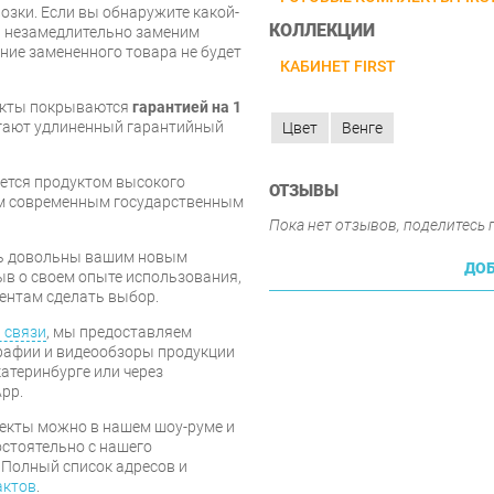
озки. Если вы обнаружите какой-
КОЛЛЕКЦИИ
ы незамедлительно заменим
ие замененного товара не будет
КАБИНЕТ FIRST
екты покрываются
гарантией на 1
агают удлиненный гарантийный
Цвет
Венге
ется продуктом высокого
ОТЗЫВЫ
им современным государственным
Пока нет отзывов, поделитесь
есь довольны вашим новым
ДОБ
ыв о своем опыте использования,
ентам сделать выбор.
 связи
, мы предоставляем
рафии и видеообзоры продукции
катеринбурге или через
pp.
екты можно в нашем шоу-руме и
мостоятельно с нашего
 Полный список адресов и
актов
.