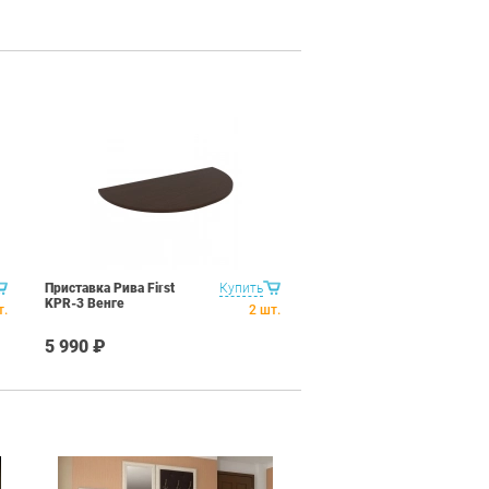
Приставка Рива First
Купить
KPR-3 Венге
т.
2
шт.
5 990 ₽