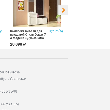
Комплект мебели для
Купить
Набор 9 предметов Витра
прихожей Стиль Оскар-7
Рубин 11.2
А Модена 3 Дуб сонома
светлый Крем
20 090 ₽
67 590 ₽
 самовывоза
нбург, Уральских
) 383-35-98
0:00 (GMT+5)