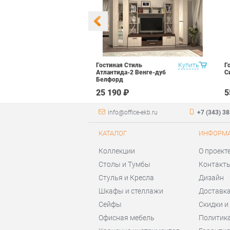
уководителя
Купить
Гостиная Стиль
Купить
Г
арь Набор 2
Атлантида-2 Венге-дуб
С
Белфорд
 ₽
25 190 ₽
5
info@office-ekb.ru
+7 (343) 3
КАТАЛОГ
ИНФОРМ
Коллекции
О проект
Столы и Тумбы
Контакт
Стулья и Кресла
Дизайн
Шкафы и стеллажи
Доставка
Сейфы
Скидки и
Офисная мебель
Политик