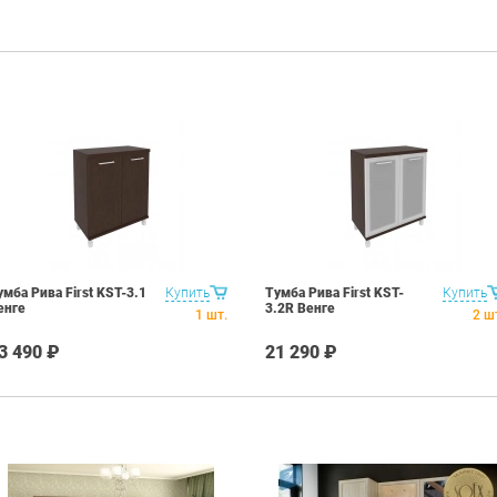
умба Рива First KST-3.1
Купить
Тумба Рива First KST-
Купить
енге
3.2R Венге
1
шт.
2
ш
3 490 ₽
21 290 ₽