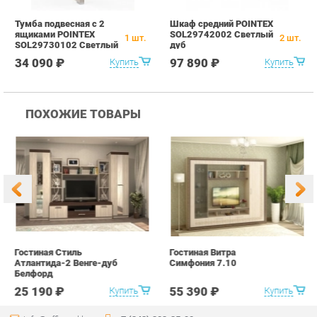
ПОХОЖИЕ ТОВАРЫ
Гостиная Стиль
Гостиная Витра
К
Атлантида-2 Венге-дуб
Симфония 7.10
п
Белфорд
А
с
25 190 ₽
55 390 ₽
Купить
Купить
info@office-ekb.ru
+7 (343) 383-35-98
КАТАЛОГ
ИНФОРМАЦИЯ
Коллекции
О проекте
Столы и Тумбы
Контакты
Стулья и Кресла
Дизайн