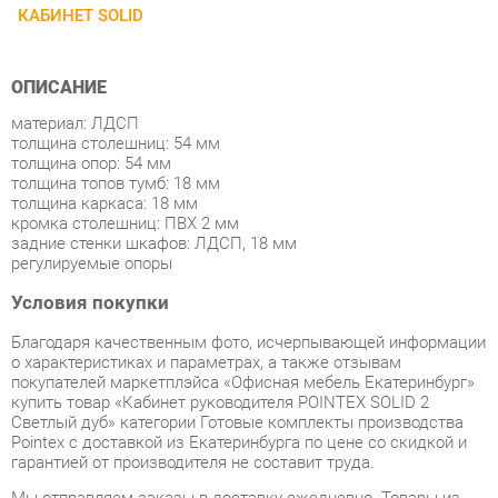
ОПИСАНИЕ
материал: ЛДСП
толщина столешниц: 54 мм
толщина опор: 54 мм
толщина топов тумб: 18 мм
толщина каркаса: 18 мм
кромка столешниц: ПВХ 2 мм
задние стенки шкафов: ЛДСП, 18 мм
регулируемые опоры
Условия покупки
Благодаря качественным фото, исчерпывающей информации
о характеристиках и параметрах, а также отзывам
покупателей маркетплэйса «Офисная мебель Екатеринбург»
купить товар «Кабинет руководителя POINTEX SOLID 2
Светлый дуб» категории Готовые комплекты производства
Pointex с доставкой из Екатеринбурга по цене со скидкой и
гарантией от производителя не составит труда.
Мы отправляем заказы в доставку ежедневно. Товары из
ассортимента в наличии на складе в Екатеринбурге вы
получите не позднее
48-ми часов
с момента оформления
заказа. Дополнительно вы можете заказать подъём на этаж
и сборку мебельных изделий.