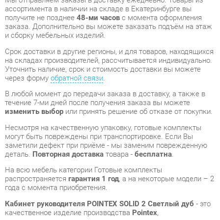
Срок доставки в другие регионы, и для товаров, находящихся
на складах производителей, рассчитывается индивидуально.
Уточнить наличие, срок и стоимость доставки вы можете
через форму
обратной связи
.
В любой момент до передачи заказа в доставку, а также в
течение 7-ми дней после получения заказа вы можете
изменить выбор
или принять решение об отказе от покупки.
Несмотря на качественную упаковку, готовые комплекты
могут быть повреждены при транспортировке. Если Вы
заметили дефект при приёме - мы заменим поврежденную
деталь.
Повторная доставка
товара -
бесплатна
.
На всю мебель категории Готовые комплекты
распространяется
гарантия 1 год
, а на некоторые модели – 2
года с момента приобретения.
Кабинет руководителя POINTEX SOLID 2 Светлый дуб
- это
качественное изделие производства
Pointex
,
соответствующее современному государственному
стандарту.
Надеемся, вы останетесь довольны вашим приобретением, и
будем рады, если вы оставите отзыв об опыте его
использования, который поможет сориентироваться нашим