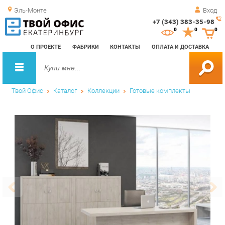
Эль-Монте
Вход
+7 (343) 383-35-98
Зак
0
0
0
обр
О ПРОЕКТЕ
ФАБРИКИ
КОНТАКТЫ
ОПЛАТА И ДОСТАВКА
зво
Твой Офис
Каталог
Коллекции
Готовые комплекты