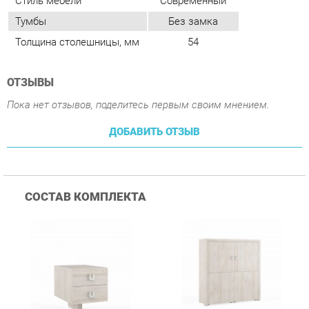
ОТЗЫВЫ
Пока нет отзывов, поделитесь первым своим мнением.
ДОБАВИТЬ ОТЗЫВ
СОСТАВ КОМПЛЕКТА
Тумба подвесная с 2
Шкаф средний POINTEX
ящиками POINTEX
SOL29742002 Светлый
1
шт.
2
шт.
SOL29730102 Светлый
дуб
дуб
34 090 ₽
97 890 ₽
Купить
Купить