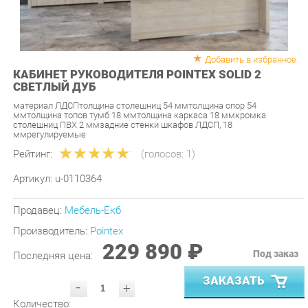
Добавить в избранное
КАБИНЕТ РУКОВОДИТЕЛЯ POINTEX SOLID 2
СВЕТЛЫЙ ДУБ
материал ЛДСПтолщина столешниц 54 ммтолщина опор 54
ммтолщина топов тумб 18 ммтолщина каркаса 18 ммкромка
столешниц ПВХ 2 ммзадние стенки шкафов ЛДСП, 18
ммрегулируемые
Рейтинг:
(голосов:
1
)
Артикул:
u-0110364
Продавец:
Мебель-Екб
Производитель:
Pointex
229 890 ₽
Под заказ
Последняя цена:
ЗАКАЗАТЬ
-
+
Количество:
УТОЧНИТЬ НАЛИЧИЕ