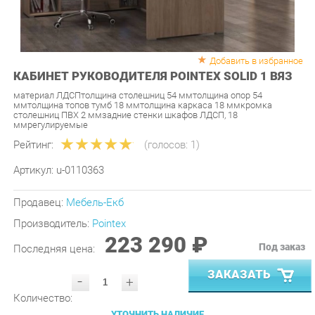
Добавить в избранное
КАБИНЕТ РУКОВОДИТЕЛЯ POINTEX SOLID 1 ВЯЗ
материал ЛДСПтолщина столешниц 54 ммтолщина опор 54
ммтолщина топов тумб 18 ммтолщина каркаса 18 ммкромка
столешниц ПВХ 2 ммзадние стенки шкафов ЛДСП, 18
ммрегулируемые
Рейтинг:
(голосов:
1
)
Артикул:
u-0110363
Продавец:
Мебель-Екб
Производитель:
Pointex
223 290 ₽
Под заказ
Последняя цена:
ЗАКАЗАТЬ
-
+
Количество:
УТОЧНИТЬ НАЛИЧИЕ