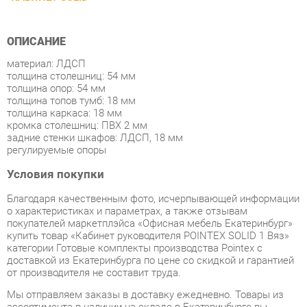
ОПИСАНИЕ
материал: ЛДСП
толщина столешниц: 54 мм
толщина опор: 54 мм
толщина топов тумб: 18 мм
толщина каркаса: 18 мм
кромка столешниц: ПВХ 2 мм
задние стенки шкафов: ЛДСП, 18 мм
регулируемые опоры
Условия покупки
Благодаря качественным фото, исчерпывающей информации
о характеристиках и параметрах, а также отзывам
покупателей маркетплэйса «Офисная мебель Екатеринбург»
купить товар «Кабинет руководителя POINTEX SOLID 1 Вяз»
категории Готовые комплекты производства Pointex с
доставкой из Екатеринбурга по цене со скидкой и гарантией
от производителя не составит труда.
Мы отправляем заказы в доставку ежедневно. Товары из
ассортимента в наличии на складе в Екатеринбурге вы
получите не позднее
48-ми часов
с момента оформления
заказа. Дополнительно вы можете заказать подъём на этаж
и сборку мебельных изделий.