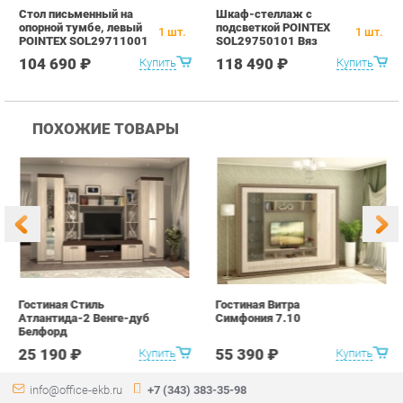
ПОХОЖИЕ ТОВАРЫ
Гостиная Стиль
Гостиная Витра
К
Атлантида-2 Венге-дуб
Симфония 7.10
п
Белфорд
А
с
25 190 ₽
55 390 ₽
Купить
Купить
info@office-ekb.ru
+7 (343) 383-35-98
КАТАЛОГ
ИНФОРМАЦИЯ
Коллекции
О проекте
Столы и Тумбы
Контакты
Стулья и Кресла
Дизайн