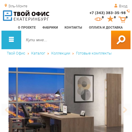
Эль-Монте
Вход
+7 (343) 383-35-98
Зак
0
0
0
обр
О ПРОЕКТЕ
ФАБРИКИ
КОНТАКТЫ
ОПЛАТА И ДОСТАВКА
зво
Твой Офис
Каталог
Коллекции
Готовые комплекты