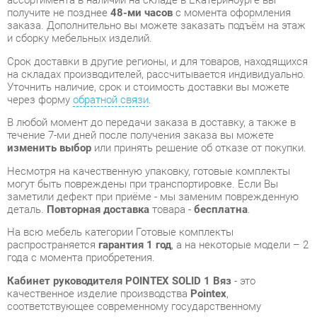
Срок доставки в другие регионы, и для товаров, находящихся
на складах производителей, рассчитывается индивидуально.
Уточнить наличие, срок и стоимость доставки вы можете
через форму
обратной связи
.
В любой момент до передачи заказа в доставку, а также в
течение 7-ми дней после получения заказа вы можете
изменить выбор
или принять решение об отказе от покупки.
Несмотря на качественную упаковку, готовые комплекты
могут быть повреждены при транспортировке. Если Вы
заметили дефект при приёме - мы заменим поврежденную
деталь.
Повторная доставка
товара -
бесплатна
.
На всю мебель категории Готовые комплекты
распространяется
гарантия 1 год
, а на некоторые модели – 2
года с момента приобретения.
Кабинет руководителя POINTEX SOLID 1 Вяз
- это
качественное изделие производства
Pointex
,
соответствующее современному государственному
стандарту.
Надеемся, вы останетесь довольны вашим приобретением, и
будем рады, если вы оставите отзыв об опыте его
использования, который поможет сориентироваться нашим
будущим покупателям.