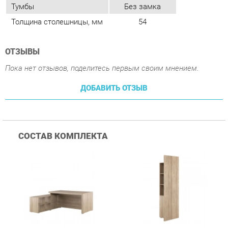
Пока нет отзывов, поделитесь первым своим мнением.
ДОБАВИТЬ ОТЗЫВ
СОСТАВ КОМПЛЕКТА
Стол письменный на
Шкаф-стеллаж с
опорной тумбе, левый
подсветкой POINTEX
1
шт.
1
шт.
POINTEX SOL29711001
SOL29750101 Вяз
Вяз
104 690 ₽
118 490 ₽
Купить
Купить