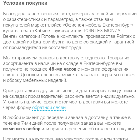
покупателей маркетплэйса «Офисная мебель Екатеринбург»
купить товар «Кабинет руководителя POINTEX MONZA 1
Венге» категории Готовые комплекты производства Pointex с
доставкой из Екатеринбурга по цене со скидкой и гарантией
от производителя не составит труда.
Мы отправляем заказы в доставку ежедневно. Товары из
ассортимента в наличии на складе в Екатеринбурге вы
получите не позднее
48-ми часов
с момента оформления
заказа. Дополнительно вы можете заказать подъём на этаж
и сборку мебельных изделий.
Срок доставки в другие регионы, и для товаров, находящихся
на складах производителей, рассчитывается индивидуально.
Уточнить наличие, срок и стоимость доставки вы можете
через форму
обратной связи
.
В любой момент до передачи заказа в доставку, а также в
течение 7-ми дней после получения заказа вы можете
изменить выбор
или принять решение об отказе от покупки.
Несмотря на качественную упаковку, готовые комплекты
могут быть повреждены при транспортировке. Если Вы
заметили дефект при приёме - мы заменим поврежденную
деталь.
Повторная доставка
товара -
бесплатна
.
На всю мебель категории Готовые комплекты