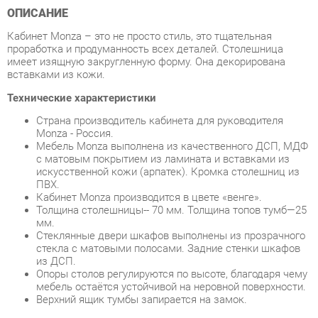
проработка и продуманность всех деталей. Столешница
имеет изящную закругленную форму. Она декорирована
вставками из кожи.
Технические характеристики
Страна производитель кабинета для руководителя
Monza - Россия.
Мебель Monza выполнена из качественного ДСП, МДФ
с матовым покрытием из ламината и вставками из
искусственной кожи (арпатек). Кромка столешниц из
ПВХ.
Кабинет Monza производится в цвете «венге».
Толщина столешницы-- 70 мм. Толщина топов тумб—25
мм.
Стеклянные двери шкафов выполнены из прозрачного
стекла с матовыми полосами. Задние стенки шкафов
из ДСП.
Опоры столов регулируются по высоте, благодаря чему
мебель остаëтся устойчивой на неровной поверхности.
Верхний ящик тумбы запирается на замок.
Условия покупки
Благодаря качественным фото, исчерпывающей информации
о характеристиках и параметрах, а также отзывам