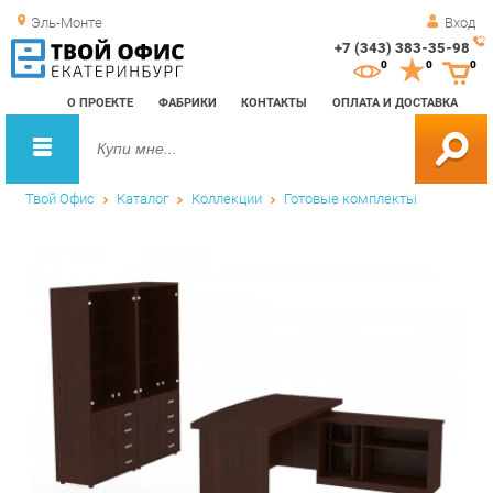
Эль-Монте
Вход
+7 (343) 383-35-98
Зак
0
0
0
обр
О ПРОЕКТЕ
ФАБРИКИ
КОНТАКТЫ
ОПЛАТА И ДОСТАВКА
зво
Твой Офис
Каталог
Коллекции
Готовые комплекты