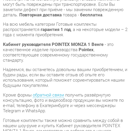
распространяется
гарантия 1 год
, а на некоторые модели – 2
года с момента приобретения.
Кабинет руководителя POINTEX MONZA 1 Венге
- это
качественное изделие производства
Pointex
,
соответствующее современному государственному
стандарту.
Надеемся, вы останетесь довольны вашим приобретением, и
будем рады, если вы оставите отзыв об опыте его
использования, который поможет сориентироваться нашим
будущим покупателям.
Кроме формы
обратной связи
получить развёрнутую
консультацию, фото и видеообзор продукции вы можете по
e-mail, телефону в Екатеринбурге и через мессенджеры
Telegram и WhatsApp.
Готовые комплекты также можно сравнить между собой в
нашем шоу-руме и купить Кабинет руководителя POINTEX
MONZA 1 Венге, самостоятельно забрав его с нашего
центрального склада в г. Екатеринбург. Полный список
адресов и магазинов смотрите на странице
контактов
.
Материал
Искусственная кожа