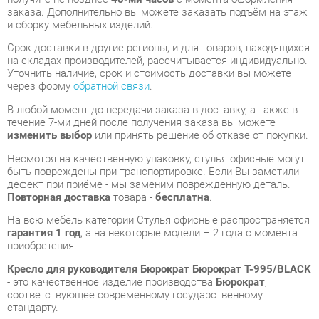
Уточнить наличие, срок и стоимость доставки вы можете
через форму
обратной связи
.
В любой момент до передачи заказа в доставку, а также в
течение 7-ми дней после получения заказа вы можете
изменить выбор
или принять решение об отказе от покупки.
Несмотря на качественную упаковку, стулья офисные могут
быть повреждены при транспортировке. Если Вы заметили
дефект при приёме - мы заменим поврежденную деталь.
Повторная доставка
товара -
бесплатна
.
На всю мебель категории Стулья офисные распространяется
гарантия 1 год
, а на некоторые модели – 2 года с момента
приобретения.
Кресло для руководителя Бюрократ Бюрократ T-995/BLACK
- это качественное изделие производства
Бюрократ
,
соответствующее современному государственному
стандарту.
Надеемся, вы останетесь довольны вашим приобретением, и
будем рады, если вы оставите отзыв об опыте его
использования, который поможет сориентироваться нашим
будущим покупателям.
Кроме формы
обратной связи
получить развёрнутую