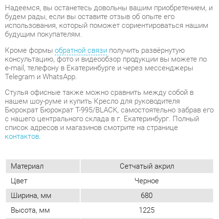
консультацию, фото и видеообзор продукции вы можете по
e-mail, телефону в Екатеринбурге и через мессенджеры
Telegram и WhatsApp.
Стулья офисные также можно сравнить между собой в
нашем шоу-руме и купить Кресло для руководителя
Бюрократ Бюрократ T-995/BLACK, самостоятельно забрав его
с нашего центрального склада в г. Екатеринбург. Полный
список адресов и магазинов смотрите на странице
контактов
.
Материал
Сетчатый акрил
Цвет
Черное
Ширина, мм
680
Высота, мм
1225
Вес упаковок, кг
17.90
Объем упаковок,
0.176
м3
Опора
Крестовина с колесиками
Обивка
Ткань