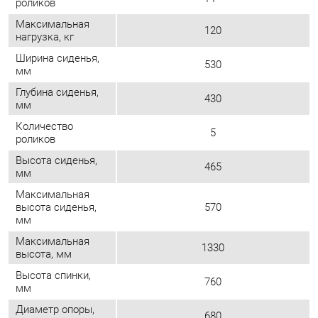
Количество
5
роликов
Высота сиденья,
465
мм
Максимальная
высота сиденья,
570
мм
Максимальная
1330
высота, мм
Высота спинки,
760
мм
Диаметр опоры,
680
мм
Колеса оснащены тормозом
Особенности
безопасности. реагирующим на
изменение давления
Количество
5
роликов, шт
Размеры
970х330х550
упаковки, мм