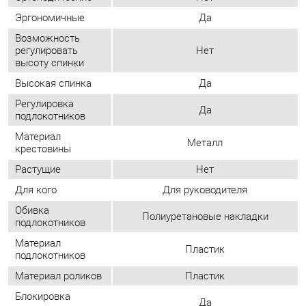
Регулировка
Да
подлокотников
Материал
Металл
крестовины
Растущие
Нет
Для кого
Для руководителя
Обивка
Полиуретановые накладки
подлокотников
Материал
Пластик
подлокотников
Материал роликов
Пластик
Блокировка
Да
роликов
Максимальная
120
нагрузка, кг
Ширина сиденья,
530
мм
Глубина сиденья,
430
мм