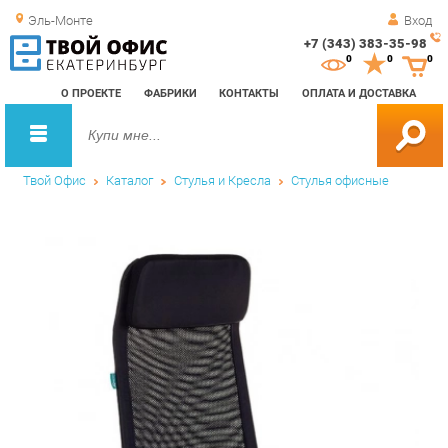
Эль-Монте
Вход
+7 (343) 383-35-98
Зак
0
0
0
обр
О ПРОЕКТЕ
ФАБРИКИ
КОНТАКТЫ
ОПЛАТА И ДОСТАВКА
зво
Твой Офис
Каталог
Стулья и Кресла
Стулья офисные