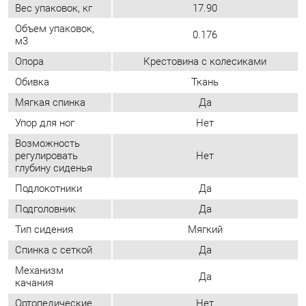
Мягкая спинка
Да
Упор для ног
Нет
Возможность
регулировать
Нет
глубину сиденья
Подлокотники
Да
Подголовник
Да
Тип сидения
Мягкий
Спинка с сеткой
Да
Механизм
Да
качания
Ортопедические
Нет
Эргономичные
Да
Возможность
регулировать
Нет
высоту спинки
Высокая спинка
Да