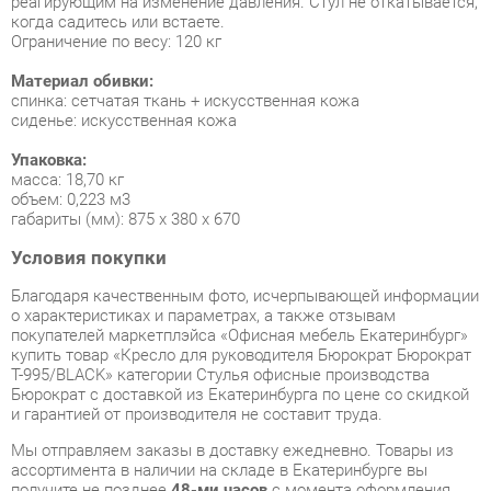
спинка: сетчатая ткань + искусственная кожа
сиденье: искусственная кожа
Упаковка:
масса: 18,70 кг
объем: 0,223 м3
габариты (мм): 875 х 380 х 670
Условия покупки
Благодаря качественным фото, исчерпывающей информации
о характеристиках и параметрах, а также отзывам
покупателей маркетплэйса «Офисная мебель Екатеринбург»
купить товар «Кресло для руководителя Бюрократ Бюрократ
T-995/BLACK» категории Стулья офисные производства
Бюрократ с доставкой из Екатеринбурга по цене со скидкой
и гарантией от производителя не составит труда.
Мы отправляем заказы в доставку ежедневно. Товары из
ассортимента в наличии на складе в Екатеринбурге вы
получите не позднее
48-ми часов
с момента оформления
заказа. Дополнительно вы можете заказать подъём на этаж
и сборку мебельных изделий.
Срок доставки в другие регионы, и для товаров, находящихся
на складах производителей, рассчитывается индивидуально.