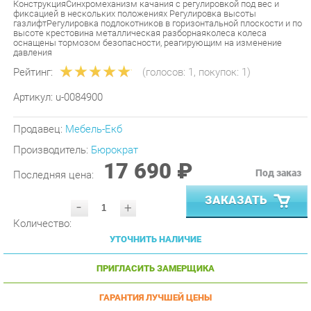
высоте крестовина металлическая разборнаяколеса колеса
оснащены тормозом безопасности, реагирующим на изменение
давления
Рейтинг:
(голосов:
1
, покупок:
1
)
Артикул:
u-0084900
Продавец:
Мебель-Екб
Производитель:
Бюрократ
17 690 ₽
Под заказ
Последняя цена:
ЗАКАЗАТЬ
-
+
Количество:
УТОЧНИТЬ НАЛИЧИЕ
ПРИГЛАСИТЬ ЗАМЕРЩИКА
ГАРАНТИЯ ЛУЧШЕЙ ЦЕНЫ
Доставка
по
г. Екатеринбург
и до ТК -
1490 р.
и
бесплатна при заказе от
30000 р.