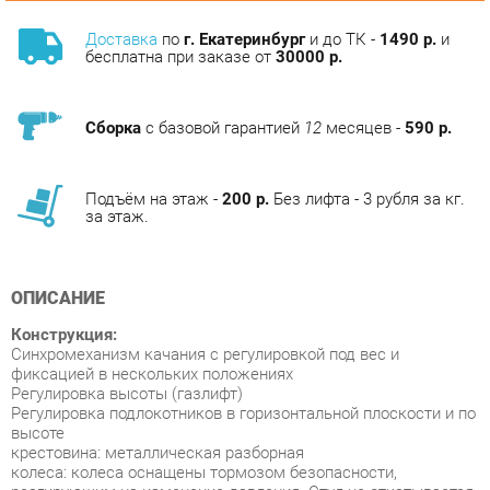
Сборка
с базовой гарантией
12
месяцев -
590 р.
Подъём на этаж -
200 р.
Без лифта - 3 рубля за кг.
за этаж.
ОПИСАНИЕ
Конструкция:
Синхромеханизм качания с регулировкой под вес и
фиксацией в нескольких положениях
Регулировка высоты (газлифт)
Регулировка подлокотников в горизонтальной плоскости и по
высоте
крестовина: металлическая разборная
колеса: колеса оснащены тормозом безопасности,
реагирующим на изменение давления. Стул не откатывается,
когда садитесь или встаете.
Ограничение по весу: 120 кг
Материал обивки: