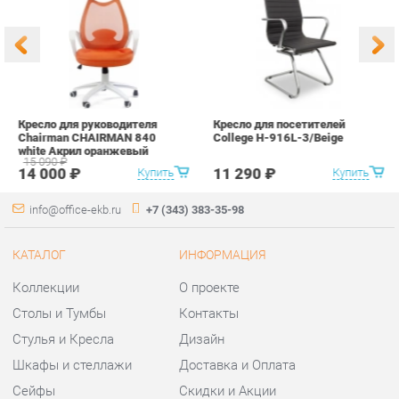
info@office-ekb.ru
+7 (343) 383-35-98
КАТАЛОГ
ИНФОРМАЦИЯ
Коллекции
О проекте
Столы и Тумбы
Контакты
Стулья и Кресла
Дизайн
Шкафы и стеллажи
Доставка и Оплата
Сейфы
Скидки и Акции
Офисная мебель
Политика
Хранение инструментов
Гарантия
Мягкая офисная мебель
Помощь
ГОРОДА
КОНТАКТЫ
Весь мир
Шоурум и склад самовывоза
Екатеринбург
Адрес: г.Екатеринбург,
Уральских рабочих, 54