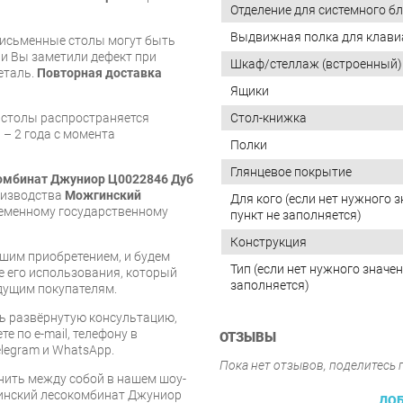
Отделение для системного б
Выдвижная полка для клав
письменные столы могут быть
и Вы заметили дефект при
Шкаф/стеллаж (встроенный)
еталь.
Повторная доставка
Ящики
 столы распространяется
Стол-книжка
 – 2 года с момента
Полки
Глянцевое покрытие
омбинат Джуниор Ц0022846 Дуб
роизводства
Можгинский
Для кого (если нет нужного з
ременному государственному
пункт не заполняется)
Конструкция
шим приобретением, и будем
Тип (если нет нужного значен
е его использования, который
заполняется)
дущим покупателям.
ь развёрнутую консультацию,
е по e-mail, телефону в
ОТЗЫВЫ
legram и WhatsApp.
Пока нет отзывов, поделитесь
ить между собой в нашем шоу-
инский лесокомбинат Джуниор
ДОБ