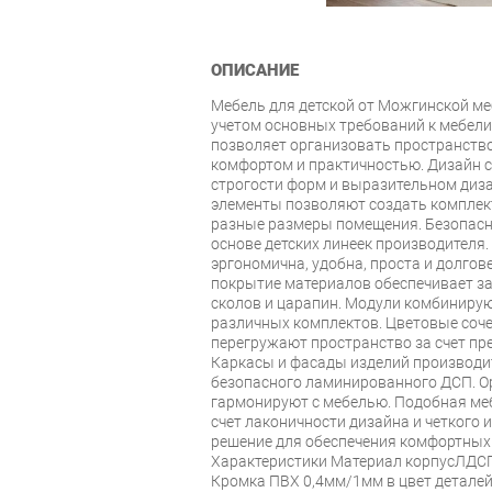
ОПИСАНИЕ
Мебель для детской от Можгинской м
учетом основных требований к мебели
позволяет организовать пространств
комфортом и практичностью. Дизайн с
строгости форм и выразительном диз
элементы позволяют создать комплек
разные размеры помещения. Безопасно
основе детских линеек производителя
эргономична, удобна, проста и долгов
покрытие материалов обеспечивает за
сколов и царапин. Модули комбиниру
различных комплектов. Цветовые сочет
перегружают пространство за счет пр
Каркасы и фасады изделий производи
безопасного ламинированного ДСП. О
гармонируют с мебелью. Подобная меб
счет лаконичности дизайна и четкого 
решение для обеспечения комфортных 
Характеристики Материал корпусЛДСП
Кромка ПВХ 0,4мм/1мм в цвет деталей