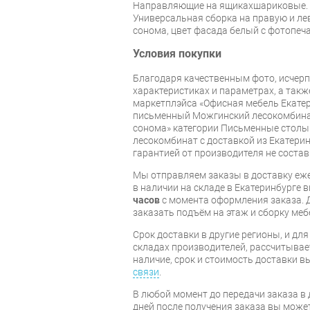
Направляющие на ящикахшариковые. 
Универсальная сборка на правую и ле
сонома, цвет фасада белый с фотопеч
Условия покупки
Благодаря качественным фото, исче
характеристиках и параметрах, а так
маркетплэйса «Офисная мебель Екатер
письменный Можгинский лесокомбина
сонома» категории Письменные стол
лесокомбинат с доставкой из Екатерин
гарантией от производителя не состав
Мы отправляем заказы в доставку еже
в наличии на складе в Екатеринбурге 
часов
с момента оформления заказа. 
заказать подъём на этаж и сборку ме
Срок доставки в другие регионы, и дл
складах производителей, рассчитывае
наличие, срок и стоимость доставки 
связи
.
В любой момент до передачи заказа в д
дней после получения заказа вы може