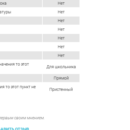
лока
Нет
иатуры
Нет
Нет
Нет
Нет
Нет
Нет
начения то этот
Для школьника
Прямой
ия то этот пункт не
Пристенный
 первым своим мнением.
АВИТЬ ОТЗЫВ