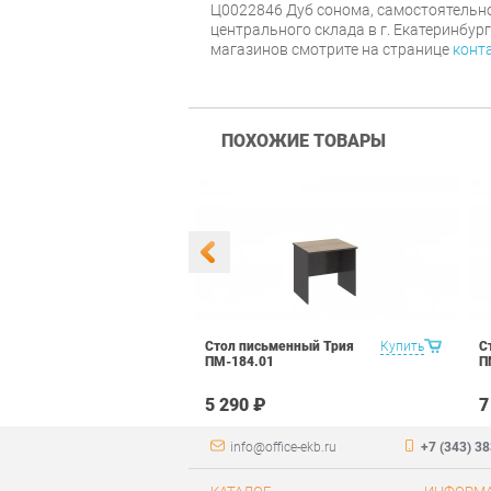
Ц0022846 Дуб сонома, самостоятельно
центрального склада в г. Екатеринбур
магазинов смотрите на странице
конт
ПОХОЖИЕ ТОВАРЫ
менный
Купить
Стол письменный Трия
Купить
С
.С-12 Венге/
ПМ-184.01
П
чный
5 290 ₽
7
info@office-ekb.ru
+7 (343) 3