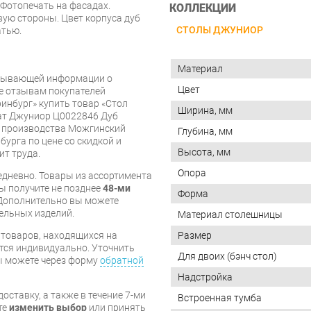
Фотопечать на фасадах.
КОЛЛЕКЦИИ
вую стороны. Цвет корпуса дуб
СТОЛЫ ДЖУНИОР
атью.
Материал
рпывающей информации о
Цвет
же отзывам покупателей
инбург» купить товар «Стол
Ширина, мм
т Джуниор Ц0022846 Дуб
ы производства Можгинский
Глубина, мм
бурга по цене со скидкой и
Высота, мм
ит труда.
Опора
дневно. Товары из ассортимента
вы получите не позднее
48-ми
Форма
Дополнительно вы можете
бельных изделий.
Материал столешницы
я товаров, находящихся на
Размер
тся индивидуально. Уточнить
Для двоих (бэнч стол)
вы можете через форму
обратной
Надстройка
оставку, а также в течение 7-ми
Встроенная тумба
те
изменить выбор
или принять