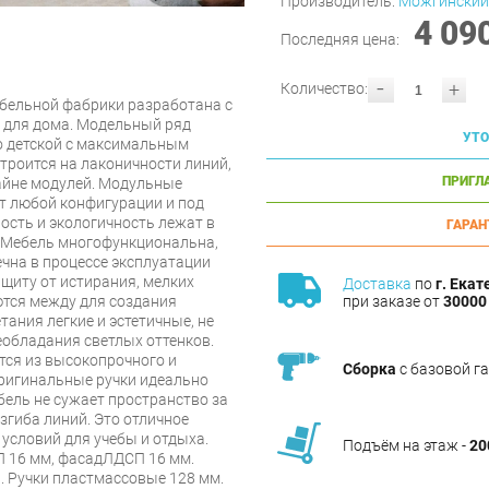
Производитель:
Можгинский
4 09
Последняя цена:
-
+
Количество:
ебельной фабрики разработана с
 для дома. Модельный ряд
УТО
о детской с максимальным
троится на лаконичности линий,
ПРИГЛ
айне модулей. Модульные
т любой конфигурации и под
сть и экологичность лежат в
ГАРАН
. Мебель многофункциональна,
ечна в процессе эксплуатации
щиту от истирания, мелких
Доставка
по
г. Екат
при заказе от
30000 
ются между для создания
ания легкие и эстетичные, не
еобладания светлых оттенков.
тся из высокопрочного и
Сборка
с базовой г
ригинальные ручки идеально
ель не сужает пространство за
изгиба линий. Это отличное
условий для учебы и отдыха.
Подъём на этаж -
20
 16 мм, фасадЛДСП 16 мм.
. Ручки пластмассовые 128 мм.