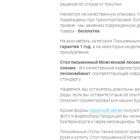
решение об отказе от покупки.
Несмотря на качественную упаковку, 
повреждены при транспортировке. Есл
приёме - мы заменим поврежденную д
товара -
бесплатна
.
На всю мебель категории Письменные
гарантия 1 год
, а на некоторые модели
приобретения.
Стол письменный Можгинский лесок
сонома
- это качественное изделие п
лесокомбинат
, соответствующее сов
стандарту.
Надеемся, вы останетесь довольны ва
рады, если вы оставите отзыв об опыт
поможет сориентироваться нашим бу
Кроме формы
обратной связи
получит
фото и видеообзор продукции вы может
Екатеринбурге и через мессенджеры Te
Письменные столы также можно сравн
руме и купить Стол письменный Можг