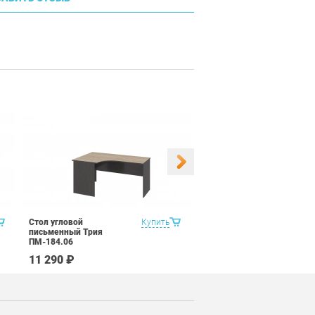
Стол угловой
Купить
Стол письменный
письменный Трия
Альтерна Р.С-10 орех
ПМ-184.06
Аликанте
11 290 ₽
4 890 ₽