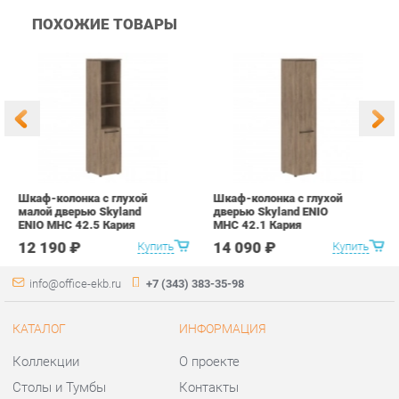
Шкаф-колонка с глухой
Шкаф-колонка с глухой
Ш
малой дверью Skyland
дверью Skyland ENIO
д
ENIO MHC 42.5 Кария
MHC 42.1 Кария
M
Пальмира
Пальмира
П
12 190 ₽
14 090 ₽
Купить
Купить
info@office-ekb.ru
+7 (343) 383-35-98
КАТАЛОГ
ИНФОРМАЦИЯ
Коллекции
О проекте
Столы и Тумбы
Контакты
Стулья и Кресла
Дизайн
Шкафы и стеллажи
Доставка и Оплата
Сейфы
Скидки и Акции
Офисная мебель
Политика
Хранение инструментов
Гарантия
Мягкая офисная мебель
Помощь