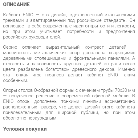
трендами и адаптированный под российские стандарты. Он
воплощает в себе современные идеи открытости и легкости,
но при этом учитывает потребности и предпочтения
российских руководителей.
Серию отличает выразительный контраст деталей —
массивность металлических опор дополнена «парящими»
деревянными столешницами и фронтальными панелями. А
строгость и лаконичность крупных деталей антрацитового
цвета разбавлена богатством древесного декора. Именно
эта тонкая игра нюансов делает кабинет ENIO таким
особенным.
Опоры столов O-образной формы с сечением трубы 70х30 мм
— популярное решение в современной офисной мебели. В
ENIO опоры дополнены тонкими линиями ассиметрично
расположенных траверс, что делает дизайн этого кабинета
привлекательным для широкой публики, но при этом
абсолютно незаурядным.
Условия покупки
Благодаря качественным фото, исчерпывающей информации
о характеристиках и параметрах, а также отзывам
покупателей маркетплэйса «Офисная мебель Екатеринбург»
купить товар «Шкаф-колонка комбинированный Skyland ENIO