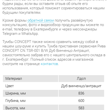
Telegram и WhatsApp.
Тумбы CONCEPT также можно сравнить между собой в
нашем шоу-руме и купить Тумба приставная сервисная Рива
CONCEPT CN.TSR-001 B/W Дуб Винченцо Антрацит,
самостоятельно забрав его с нашего центрального склада в
г. Екатеринбург. Полный список адресов и магазинов
смотрите на странице
контактов
.
Материал
Лдсп
Цвет
Дуб винченцо/антрацит
Ширина, мм
836
Глубина, мм
600
Высота, мм
583
Конструкция
С ящиками
Количество ящиков
3
Замок
Да
Наличие колес
Нет
Стиль (тумбы/комоды)
Современный