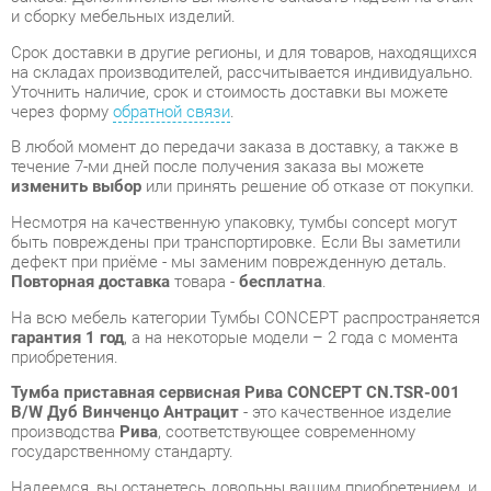
В любой момент до передачи заказа в доставку, а также в
течение 7-ми дней после получения заказа вы можете
изменить выбор
или принять решение об отказе от покупки.
Несмотря на качественную упаковку, тумбы concept могут
быть повреждены при транспортировке. Если Вы заметили
дефект при приёме - мы заменим поврежденную деталь.
Повторная доставка
товара -
бесплатна
.
На всю мебель категории Тумбы CONCEPT распространяется
гарантия 1 год
, а на некоторые модели – 2 года с момента
приобретения.
Тумба приставная сервисная Рива CONCEPT CN.TSR-001
B/W Дуб Винченцо Антрацит
- это качественное изделие
производства
Рива
, соответствующее современному
государственному стандарту.
Надеемся, вы останетесь довольны вашим приобретением, и
будем рады, если вы оставите отзыв об опыте его
использования, который поможет сориентироваться нашим
будущим покупателям.
Кроме формы
обратной связи
получить развёрнутую
консультацию, фото и видеообзор продукции вы можете по
e-mail, телефону в Екатеринбурге и через мессенджеры