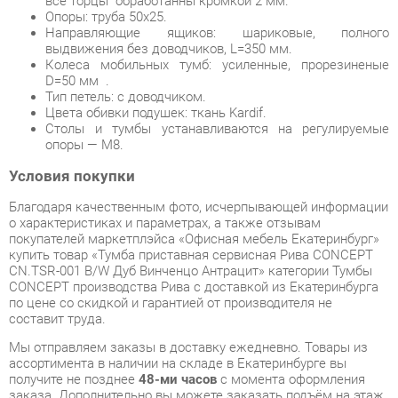
Тип петель: с доводчиком.
Цвета обивки подушек: ткань Kardif.
Столы и тумбы устанавливаются на регулируемые
опоры — М8.
Условия покупки
Благодаря качественным фото, исчерпывающей информации
о характеристиках и параметрах, а также отзывам
покупателей маркетплэйса «Офисная мебель Екатеринбург»
купить товар «Тумба приставная сервисная Рива CONCEPT
CN.TSR-001 B/W Дуб Винченцо Антрацит» категории Тумбы
CONCEPT производства Рива с доставкой из Екатеринбурга
по цене со скидкой и гарантией от производителя не
составит труда.
Мы отправляем заказы в доставку ежедневно. Товары из
ассортимента в наличии на складе в Екатеринбурге вы
получите не позднее
48-ми часов
с момента оформления
заказа. Дополнительно вы можете заказать подъём на этаж
и сборку мебельных изделий.
Срок доставки в другие регионы, и для товаров, находящихся
на складах производителей, рассчитывается индивидуально.
Уточнить наличие, срок и стоимость доставки вы можете
через форму
обратной связи
.