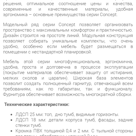
Модельный ряд серии Concept позволяет организовать
пространство с максимальным комфортом и практичностью.
Дизайн строится на простоте линий. Модульная конструкция
позволяет собирать уникальные комплекты, что очень
удобно, особенно если мебель будет размещаться в
помещении с нестандартной планировкой.
Мебель этой серии многофункциональна, эргономична,
удобна, проста и долговечна в процессе эксплуатации
(покрытие материалов обеспечивает защиту от истирания,
мелких сколов и царапин). Широкая база элементов
позволит создать полноценный гарнитур, отвечающий всем
требованиям, как по габаритам, так и функционалу.
Фурнитура обеспечивает возможность многократной сборки.
Технические характеристики:
ЛДСП 25 мм: топ, дно тумб, видимые горизонты.
ЛДСП 18 мм: детали корпуса тумб, фасады, задние
стенки тумб.
Кромка ПВХ толщиной 0,4 и 2 мм. С тыльной стороны
все торцы обработанны кромкой 2 мм.
Опоры: труба 50х25.
Направляющие ящиков: шариковые, полного
выдвижения без доводчиков, L=350 мм.
Колеса мобильных тумб: усиленные, прорезиненые
D=50 мм .