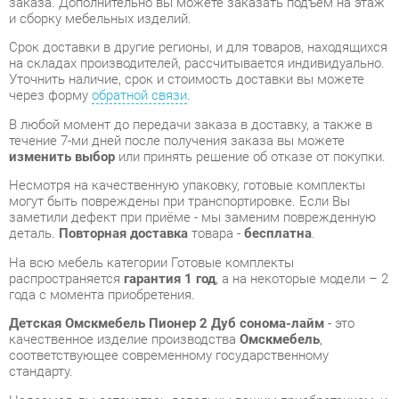
Уточнить наличие, срок и стоимость доставки вы можете
через форму
обратной связи
.
В любой момент до передачи заказа в доставку, а также в
течение 7-ми дней после получения заказа вы можете
изменить выбор
или принять решение об отказе от покупки.
Несмотря на качественную упаковку, готовые комплекты
могут быть повреждены при транспортировке. Если Вы
заметили дефект при приёме - мы заменим поврежденную
деталь.
Повторная доставка
товара -
бесплатна
.
На всю мебель категории Готовые комплекты
распространяется
гарантия 1 год
, а на некоторые модели – 2
года с момента приобретения.
Детская Омскмебель Пионер 2 Дуб сонома-лайм
- это
качественное изделие производства
Омскмебель
,
соответствующее современному государственному
стандарту.
Надеемся, вы останетесь довольны вашим приобретением, и
будем рады, если вы оставите отзыв об опыте его
использования, который поможет сориентироваться нашим
будущим покупателям.
Кроме формы
обратной связи
получить развёрнутую