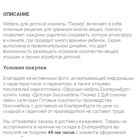
Мебель для детской комнаты "Пионер" включает в себя
отличные решения для хранения многих вещей, поэтому
позволяет каждому родителю создавать уютную атмосферу
в комнате, где проводит много времени ребенок. Серия
выполнена в привлекательном дизайне, что дает
возможность размещать огромное количество вещей,
игрушек и прочих атрибутов детской.
Условия покупки
Благодаря качественным фото, исчерпывающей информации
о характеристиках и параметрах, а также отзывам
покупателей маркетплэйса «Офисная мебель Екатеринбург»
купить товар «Детская Омскмебель Пионер 2 Дуб сонома-
лайм» категории Готовые комплекты производства
Омскмебель с доставкой из Екатеринбурга по цене со
скидкой и гарантией от производителя не составит труда.
Мы отправляем заказы в доставку ежедневно. Товары из
ассортимента в наличии на складе в Екатеринбурге вы
получите не позднее
48-ми часов
с момента оформления
заказа. Дополнительно вы можете заказать подъём на этаж
и сборку мебельных изделий.
Срок доставки в другие регионы, и для товаров, находящихся
на складах производителей, рассчитывается индивидуально.