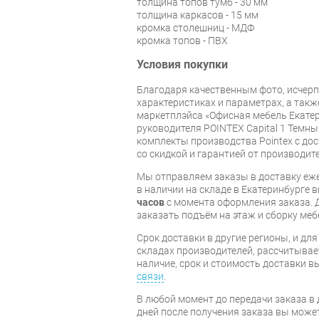
толщина топов тумб - 30 мм
толщина каркасов - 15 мм
кромка столешниц - МДФ
кромка топов - ПВХ
Условия покупки
Благодаря качественным фото, исче
характеристиках и параметрах, а так
маркетплэйса «Офисная мебель Екатер
руководителя POINTEX Capital 1 Темны
комплекты производства Pointex с дос
со скидкой и гарантией от производите
Мы отправляем заказы в доставку еже
в наличии на складе в Екатеринбурге 
часов
с момента оформления заказа. 
заказать подъём на этаж и сборку ме
Срок доставки в другие регионы, и дл
складах производителей, рассчитывае
наличие, срок и стоимость доставки 
связи
.
В любой момент до передачи заказа в д
дней после получения заказа вы може