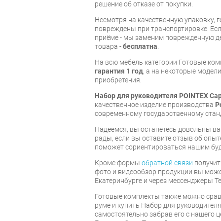
решение об отказе от покупки.
Несмотря на качественную упаковку, 
повреждены при транспортировке. Есл
приёме - мы заменим поврежденную д
товара -
бесплатна
.
На всю мебель категории Готовые ко
гарантия 1 год
, а на некоторые модели
приобретения.
Набор для руководителя POINTEX Cap
качественное изделие производства
P
современному государственному стан
Надеемся, вы останетесь довольны ва
рады, если вы оставите отзыв об опыт
поможет сориентироваться нашим бу
Кроме формы
обратной связи
получит
фото и видеообзор продукции вы может
Екатеринбурге и через мессенджеры Te
Готовые комплекты также можно срав
руме и купить Набор для руководителя
самостоятельно забрав его с нашего ц