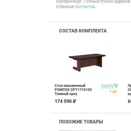
Екатеринбург. Полный список адресов
странице
контактов
.
СОСТАВ КОМПЛЕКТА
Стол письменный
Купить
П
POINTEX CPT1710102
C
1
шт.
Темный орех
о
174 590 ₽
6
ПОХОЖИЕ ТОВАРЫ