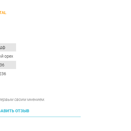
TAL
дф
й орех
36
236
 первым своим мнением.
АВИТЬ ОТЗЫВ