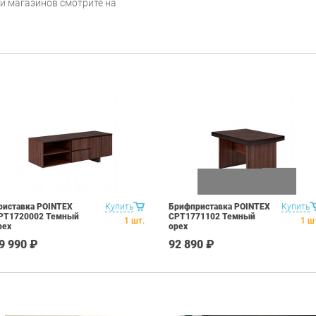
 и магазинов смотрите на
риставка POINTEX
Купить
Брифприставка POINTEX
Купить
PT1720002 Темный
CPT1771102 Темный
1
шт.
1
ш
рех
орех
9 990 ₽
92 890 ₽