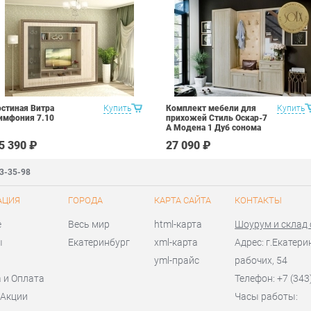
остиная Витра
Купить
Комплект мебели для
Купить
имфония 7.10
прихожей Стиль Оскар-7
А Модена 1 Дуб сонома
светлый Крем
5 390 ₽
27 090 ₽
83-35-98
АЦИЯ
ГОРОДА
КАРТА САЙТА
КОНТАКТЫ
е
Весь мир
html-карта
Шоурум и склад
ы
Екатеринбург
xml-карта
Адрес: г.Екатери
yml-прайс
рабочих, 54
 и Оплата
Телефон: +7 (343
 Акции
Часы работы: