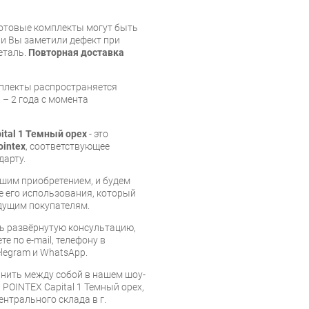
готовые комплекты могут быть
и Вы заметили дефект при
еталь.
Повторная доставка
мплекты распространяется
 – 2 года с момента
ital 1 Темный орех
- это
ointex
, соответствующее
дарту.
шим приобретением, и будем
е его использования, который
дущим покупателям.
ь развёрнутую консультацию,
е по e-mail, телефону в
legram и WhatsApp.
нить между собой в нашем шоу-
 POINTEX Capital 1 Темный орех,
ентрального склада в г.