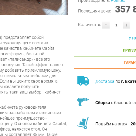
Производитель:
Pointex
357 
Последняя цена:
-
+
Количество:
л) представляет собой
УТО
я руководящего состава
е качества кабинета Capital
ПРИГЛ
рогие формы, большой
ет «палисандр» - всë это
ГАРАН
гополучия. Такой эффект важен
ому добавить приемлемую цену,
ся оптимальным выбором для
Если вы цените свое время, а
Доставка
по
г. Екат
ом желаете получить
пять-таки ваш выбор - кабинет
Сборка
с базовой г
 кабинета руководителя
ским разработкам итальянских
жнейшее преимущество -
цену. О сновой кабинета Capital,
Подъём на этаж -
20
фиса, является стол. Он
ицы составляет 85 мм. Такие