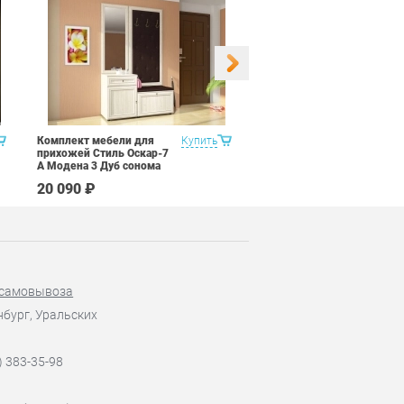
Комплект мебели для
Купить
Набор 9 предметов Витра
прихожей Стиль Оскар-7
Рубин 11.2
А Модена 3 Дуб сонома
светлый Крем
20 090 ₽
67 590 ₽
 самовывоза
нбург, Уральских
) 383-35-98