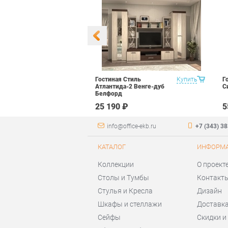
уководителя
Купить
Гостиная Стиль
Купить
Г
арь Набор 2
Атлантида-2 Венге-дуб
С
Белфорд
 ₽
25 190 ₽
5
info@office-ekb.ru
+7 (343) 3
КАТАЛОГ
ИНФОРМ
Коллекции
О проект
Столы и Тумбы
Контакт
Стулья и Кресла
Дизайн
Шкафы и стеллажи
Доставка
Сейфы
Скидки и