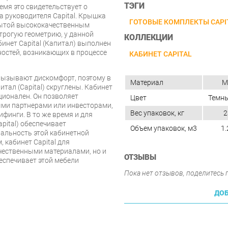
ТЭГИ
емя это свидетельствует о
а руководителя Capital. Крышка
ГОТОВЫЕ КОМПЛЕКТЫ CAPI
рытой высококачественным
трогую геометрию, у данной
КОЛЛЕКЦИИ
бинет Capital (Капитал) выполнен
ностей, возникающих в процессе
КАБИНЕТ CAPITAL
 вызывают дискомфорт, поэтому в
Материал
М
тал (Capital) скруглены. Кабинет
ционален. Он позволяет
Цвет
Темны
ыми партнерами или инвесторами,
Вес упаковок, кг
2
финги. В то же время и для
pital) обеспечивает
Объем упаковок, м3
1.
альность этой кабинетной
 кабинет Capital для
ачественными материалами, но и
ОТЗЫВЫ
беспечивает этой мебели
Пока нет отзывов, поделитесь
ДОБ