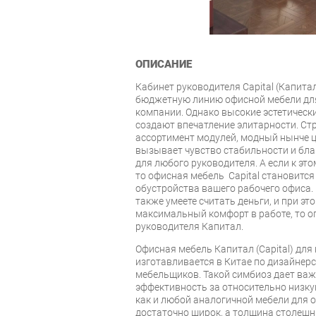
ОПИСАНИЕ
Кабинет руководителя Capital (Капита
бюджетную линию офисной мебели дл
компании. Однако высокие эстетически
создают впечатление элитарности. Ст
ассортимент модулей, модный нынче цв
вызывает чувство стабильности и бла
для любого руководителя. А если к эт
то офисная мебель Capital становит
обустройства вашего рабочего офиса. 
также умеете считать деньги, и при эт
максимальный комфорт в работе, то о
руководителя Капитал.
Офисная мебель Капитал (Capital) для
изготавливается в Китае по дизайнер
мебельщиков. Такой симбиоз дает ва
эффективность за относительно низкую 
как и любой аналогичной мебели для о
достаточно широк, а толщина столешн