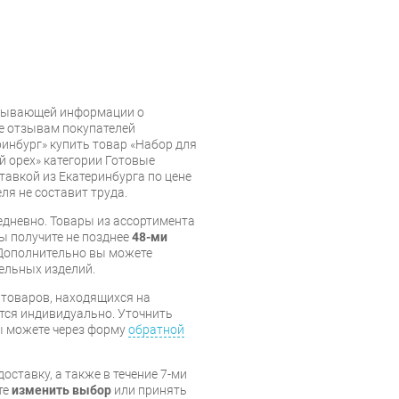
рпывающей информации о
же отзывам покупателей
инбург» купить товар «Набор для
й орех» категории Готовые
тавкой из Екатеринбурга по цене
ля не составит труда.
дневно. Товары из ассортимента
вы получите не позднее
48-ми
Дополнительно вы можете
бельных изделий.
я товаров, находящихся на
тся индивидуально. Уточнить
вы можете через форму
обратной
оставку, а также в течение 7-ми
те
изменить выбор
или принять