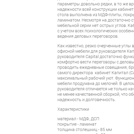
параметры довольно редки, в то же вр
надежности всей конструкции кабинет
стола выполнена из МДФ-плиты, пок
ламинатом. Несмотря на достаточно с
мебельной серии нет острых углов. Ка
с учетом всех психологических особен
ведения деловых переговоров.
Как известно, резко очерченные углы
офисной мебели для руководителя Капи
руководителя Capital достаточно функ
комфортно вести переговоры с делов
проводить ежедневные совещания, бри
самого директора кабинет Капитал (Ca
максимальный рабочий уют. Функцион
мебели продумана до мелочей. В целом,
руководителя отличается не только к
не менее качественной сборкой, что о
надежность и долговечность.
Характеристики
материал - МДФ, ДСП
покрытие - ламинат
толщина столешниц - 85 мм