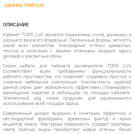
ОПИСАНИЕ
Кабинет TORR LUX является отражением стиля, динамики и
хорошего вкуса его владельца. Лаконичные формы, четкость
линий всех элементов, благородные оттенки древесных
текстур в сочетании с яркими оттенками придают офису
деловой и элегантный облик.
Серия мебели для кабинета руководителя TORR LUX
соответствует всем требованиям функциональности
рабочего пространства, что позволяет создавать простые и
сложные мебельные композиции. Компактность изделий
данной серии дает возможность эффективно спланировать
размещение моделей в небольшом по площади кабинете.
Элементный ряд серии продуман для рационального
использования всей площади офиса.
Современный дизайн выражен в сочетании эффектной и
нестандартной фрезеровки, древесных фактур и ярких
акцентов эмали. Фактурная поверхность создает перепады
света, поэтому эмаль приобретает новые оттенки. Яркий
контраст эмалированных деталей и древесного декора
создан для тех, кто не боится быть в центре внимания.
Фрезеровка в виде диагональных линий задает визуальные
ритмы.