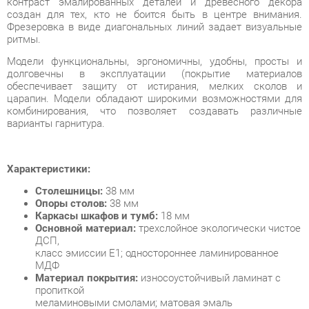
Модели функциональны, эргономичны, удобны, просты и
долговечны в эксплуатации (покрытие материалов
обеспечивает защиту от истирания, мелких сколов и
царапин. Модели обладают широкими возможностями для
комбинирования, что позволяет создавать различные
варианты гарнитура.
Характеристики:
Столешницы:
38 мм
Опоры столов:
38 мм
Каркасы шкафов и тумб:
18 мм
Основной материал:
трехслойное экологически чистое
ДСП,
класс эмиссии Е1; одностороннее ламинированное
МДФ
Материал покрытия:
износоустойчивый ламинат с
пропиткой
меламиновыми смолами; матовая эмаль
Лицевая фурнитура:
П-образная, материал —
аллюминий
Регулируемые опоры
столов и шкафов:
металлические с
пластиковым основанием, диапазон регулировок — до