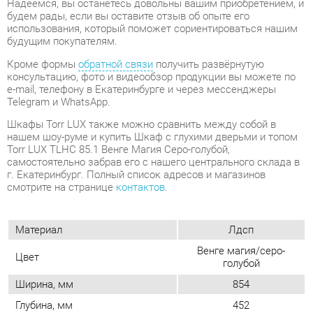
Telegram и WhatsApp.
Шкафы Torr LUX также можно сравнить между собой в
нашем шоу-руме и купить Шкаф с глухими дверьми и топом
Torr LUX TLHC 85.1 Венге Магия Серо-голубой,
самостоятельно забрав его с нашего центрального склада в
г. Екатеринбург. Полный список адресов и магазинов
смотрите на странице
контактов
.
Материал
Лдсп
Венге магия/серо-
Цвет
голубой
Ширина, мм
854
Глубина, мм
452
Высота, мм
1958
Вес упаковок, кг
54.51
Объем упаковок, м3
0.103
Фасад
Глухой
Двери
Распашные