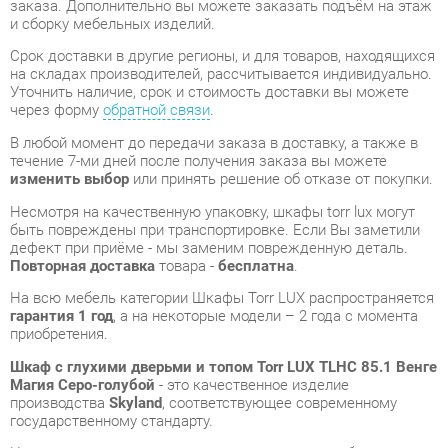
В любой момент до передачи заказа в доставку, а также в
течение 7-ми дней после получения заказа вы можете
изменить выбор
или принять решение об отказе от покупки.
Несмотря на качественную упаковку, шкафы torr lux могут
быть повреждены при транспортировке. Если Вы заметили
дефект при приёме - мы заменим поврежденную деталь.
Повторная доставка
товара -
бесплатна
.
На всю мебель категории Шкафы Torr LUX распространяется
гарантия 1 год
, а на некоторые модели – 2 года с момента
приобретения.
Шкаф с глухими дверьми и топом Torr LUX TLHC 85.1 Венге
Магия Серо-голубой
- это качественное изделие
производства
Skyland
, соответствующее современному
государственному стандарту.
Надеемся, вы останетесь довольны вашим приобретением, и
будем рады, если вы оставите отзыв об опыте его
использования, который поможет сориентироваться нашим
будущим покупателям.
Кроме формы
обратной связи
получить развёрнутую
консультацию, фото и видеообзор продукции вы можете по
e-mail, телефону в Екатеринбурге и через мессенджеры