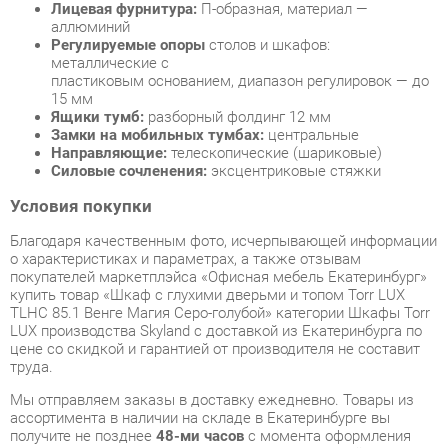
15 мм
Ящики тумб:
разборный фолдинг 12 мм
Замки на мобильных тумбах:
центральные
Направляющие:
телескопические (шариковые)
Силовые сочленения:
эксцентриковые стяжки
Условия покупки
Благодаря качественным фото, исчерпывающей информации
о характеристиках и параметрах, а также отзывам
покупателей маркетплэйса «Офисная мебель Екатеринбург»
купить товар «Шкаф с глухими дверьми и топом Torr LUX
TLHC 85.1 Венге Магия Серо-голубой» категории Шкафы Torr
LUX производства Skyland с доставкой из Екатеринбурга по
цене со скидкой и гарантией от производителя не составит
труда.
Мы отправляем заказы в доставку ежедневно. Товары из
ассортимента в наличии на складе в Екатеринбурге вы
получите не позднее
48-ми часов
с момента оформления
заказа. Дополнительно вы можете заказать подъём на этаж
и сборку мебельных изделий.
Срок доставки в другие регионы, и для товаров, находящихся
на складах производителей, рассчитывается индивидуально.
Уточнить наличие, срок и стоимость доставки вы можете
через форму
обратной связи
.