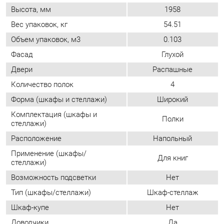
Количество полок
4
Форма (шкафы и стеллажи)
Широкий
Комплектация (шкафы и
Полки
стеллажи)
Расположение
Напольный
Применение (шкафы/
Для книг
стеллажи)
Возможность подсветки
Нет
Тип (шкафы/стеллажи)
Шкаф-стеллаж
Шкаф-купе
Нет
Доводчики
Да
Количество дверей
Двухдверные
Определяется при
Направление открытия двери
сборке
ОТЗЫВЫ
Пока нет отзывов, поделитесь первым своим мнением.