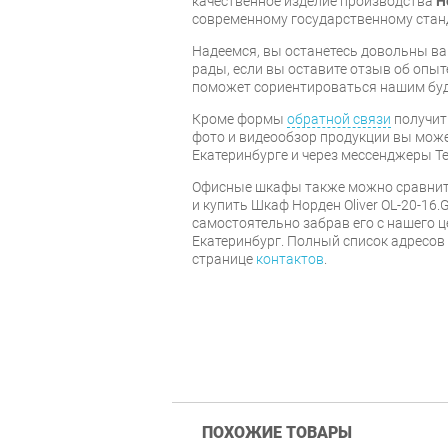
качественное изделие производства
Н
современному государственному стан
Надеемся, вы останетесь довольны ва
рады, если вы оставите отзыв об опыт
поможет сориентироваться нашим бу
Кроме формы
обратной связи
получит
фото и видеообзор продукции вы может
Екатеринбурге и через мессенджеры Te
Офисные шкафы также можно сравнит
и купить Шкаф Норден Oliver OL-20-16
самостоятельно забрав его с нашего ц
Екатеринбург. Полный список адресов
странице
контактов
.
ПОХОЖИЕ ТОВАРЫ