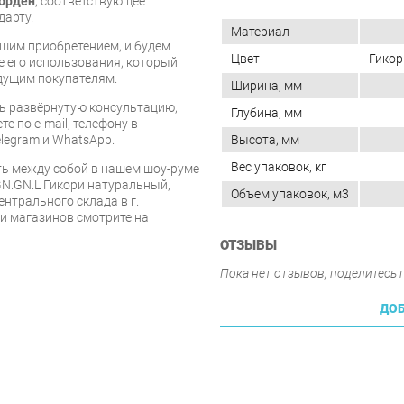
орден
, соответствующее
дарту.
Материал
шим приобретением, и будем
Цвет
Гикор
е его использования, который
дущим покупателям.
Ширина, мм
ь развёрнутую консультацию,
Глубина, мм
е по e-mail, телефону в
Высота, мм
legram и WhatsApp.
Вес упаковок, кг
ь между собой в нашем шоу-руме
.GN.GN.L Гикори натуральный,
Объем упаковок, м3
ентрального склада в г.
 и магазинов смотрите на
ОТЗЫВЫ
Пока нет отзывов, поделитесь
ДОБ