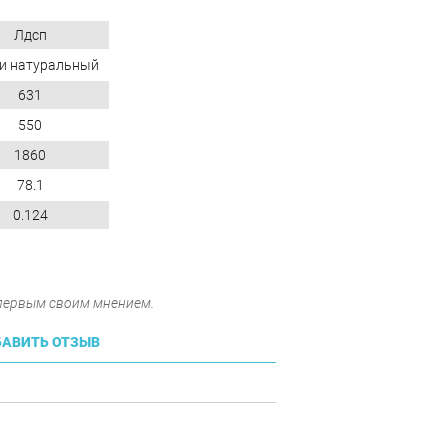
Лдсп
и натуральный
631
550
1860
78.1
0.124
 первым своим мнением.
АВИТЬ ОТЗЫВ