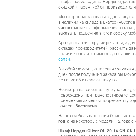
шкафы производства Норден с доставк
скидкой и гарантией от производителя
Мы отправляем заказы в доставку еже
в наличии на складе в Екатеринбурге 
часов
с момента оформления заказа. 
заказать подъём на этаж и сборку ме
Срок доставки в другие регионы, и дл
складах производителей, рассчитывае
наличие, срок и стоимость доставки 
связи
.
В любой момент до передачи заказа в д
дней после получения заказа вы може
решение об отказе от покупки.
Несмотря на качественную упаковку,
повреждены при транспортировке. Есл
приёме - мы заменим поврежденную д
товара -
бесплатна
.
На всю мебель категории Офисные ш
год
, а на некоторые модели – 2 года 
Шкаф Норден Oliver OL-20-16.GN.GN.