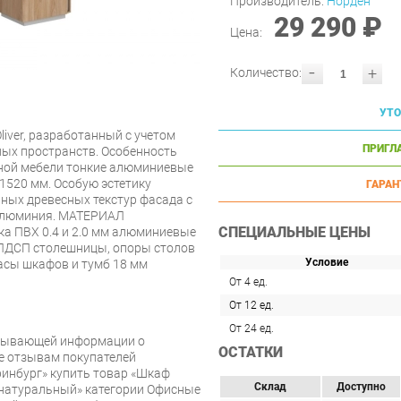
Производитель:
Норден
29 290 ₽
Цена:
-
+
Количество:
УТО
iver, разработанный с учетом
ПРИГЛ
ных пространств. Особенность
ьной мебели тонкие алюминиевые
1520 мм. Особую эстетику
ГАРАН
ных древесных текстур фасада с
 алюминия. МАТЕРИАЛ
СПЕЦИАЛЬНЫЕ ЦЕНЫ
а ПВХ 0.4 и 2.0 мм алюминиевые
ЛДСП столешницы, опоры столов
Условие
асы шкафов и тумб 18 мм
От 4 ед.
От 12 ед.
От 24 ед.
рпывающей информации о
ОСТАТКИ
же отзывам покупателей
инбург» купить товар «Шкаф
Склад
Доступно
и натуральный» категории Офисные