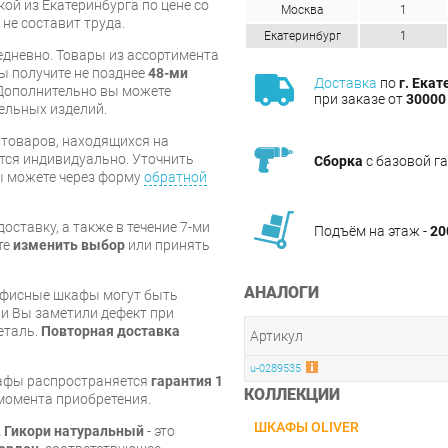
ой из Екатеринбурга по цене со
Москва
1
 не составит труда.
Екатеринбург
1
дневно. Товары из ассортимента
вы получите не позднее
48-ми
Доставка
по
г. Екат
Дополнительно вы можете
при заказе от
30000 
бельных изделий.
я товаров, находящихся на
тся индивидуально. Уточнить
Сборка
с базовой г
вы можете через форму
обратной
оставку, а также в течение 7-ми
Подъём на этаж -
20
те
изменить выбор
или принять
АНАЛОГИ
 офисные шкафы могут быть
и Вы заметили дефект при
еталь.
Повторная доставка
Артикул
u-0289535
кафы распространяется
гарантия 1
КОЛЛЕКЦИИ
с момента приобретения.
ШКАФЫ OLIVER
L Гикори натуральный
- это