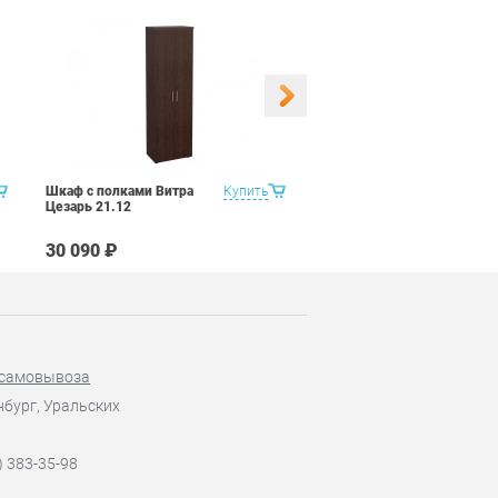
Шкаф с полками Витра
Купить
Шкаф-витрина Витра
Цезарь 21.12
Цезарь 21.13
30 090 ₽
51 990 ₽
 самовывоза
нбург, Уральских
) 383-35-98