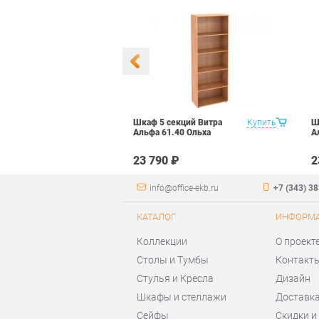
документов со
Купить
Шкаф 5 секций Витра
Купить
Ш
рия ПМ-184.17
Альфа 61.40 Ольха
А
₽
23 790 ₽
2
info@office-ekb.ru
+7 (343) 3
КАТАЛОГ
ИНФОРМ
Коллекции
О проект
Столы и Тумбы
Контакт
Стулья и Кресла
Дизайн
Шкафы и стеллажи
Доставка
Сейфы
Скидки и