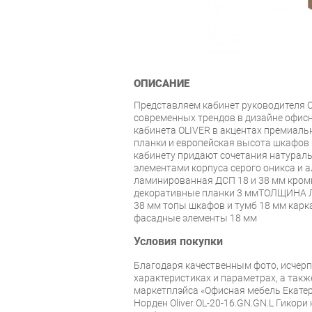
ОПИСАНИЕ
Представляем кабинет руководителя Ol
современных трендов в дизайне офис
кабинета OLIVER в акцентах премиал
планки и европейская высота шкафов 
кабинету придают сочетания натураль
элементами корпуса серого оникса и
ламинированная ДСП 18 и 38 мм кромк
декоративные планки 3 ммТОЛЩИНА 
38 мм топы шкафов и тумб 18 мм карк
фасадные элементы 18 мм
Условия покупки
Благодаря качественным фото, исче
характеристиках и параметрах, а так
маркетплэйса «Офисная мебель Екатер
Норден Oliver OL-20-16.GN.GN.L Гикор