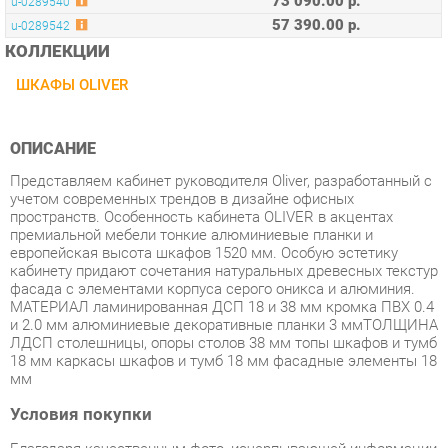
ШКАФЫ OLIVER
ОПИСАНИЕ
Представляем кабинет руководителя Oliver, разработанный с
учетом современных трендов в дизайне офисных
пространств. Особенность кабинета OLIVER в акцентах
премиальной мебели тонкие алюминиевые планки и
европейская высота шкафов 1520 мм. Особую эстетику
кабинету придают сочетания натуральных древесных текстур
фасада с элементами корпуса серого оникса и алюминия.
МАТЕРИАЛ ламинированная ДСП 18 и 38 мм кромка ПВХ 0.4
и 2.0 мм алюминиевые декоративные планки 3 ммТОЛЩИНА
ЛДСП столешницы, опоры столов 38 мм топы шкафов и тумб
18 мм каркасы шкафов и тумб 18 мм фасадные элементы 18
мм
Условия покупки
Благодаря качественным фото, исчерпывающей информации
о характеристиках и параметрах, а также отзывам
покупателей маркетплэйса «Офисная мебель Екатеринбург»
купить товар «Шкаф Норден Oliver OL-20-15.DT.DT.DT.L Дуб
табак» категории Офисные шкафы производства Норден с
доставкой из Екатеринбурга по цене со скидкой и гарантией