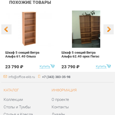
Шкаф 5 секций Витра
Шкаф 5 секций Витра
Ш
Альфа 61.40 Ольха
Альфа 62.40 орех Пегас
з
6
23 790 ₽
23 790 ₽
Купить
Купить
info@office-ekb.ru
+7 (343) 383-35-98
КАТАЛОГ
ИНФОРМАЦИЯ
Коллекции
О проекте
Столы и Тумбы
Контакты
Стулья и Кресла
Дизайн
Шкафы и стеллажи
Доставка и Оплата
Сейфы
Скидки и Акции
Офисная мебель
Политика
Хранение инструментов
Гарантия
Мягкая офисная мебель
Помощь