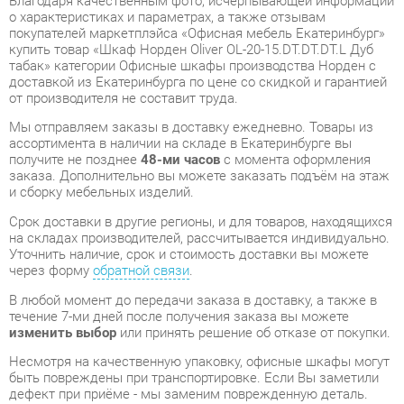
от производителя не составит труда.
Мы отправляем заказы в доставку ежедневно. Товары из
ассортимента в наличии на складе в Екатеринбурге вы
получите не позднее
48-ми часов
с момента оформления
заказа. Дополнительно вы можете заказать подъём на этаж
и сборку мебельных изделий.
Срок доставки в другие регионы, и для товаров, находящихся
на складах производителей, рассчитывается индивидуально.
Уточнить наличие, срок и стоимость доставки вы можете
через форму
обратной связи
.
В любой момент до передачи заказа в доставку, а также в
течение 7-ми дней после получения заказа вы можете
изменить выбор
или принять решение об отказе от покупки.
Несмотря на качественную упаковку, офисные шкафы могут
быть повреждены при транспортировке. Если Вы заметили
дефект при приёме - мы заменим поврежденную деталь.
Повторная доставка
товара -
бесплатна
.
На всю мебель категории Офисные шкафы
распространяется
гарантия 1 год
, а на некоторые модели – 2
года с момента приобретения.
Шкаф Норден Oliver OL-20-15.DT.DT.DT.L Дуб табак
- это