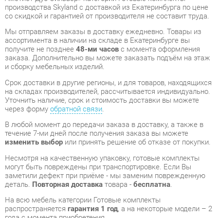
получите не позднее
48-ми часов
с момента оформления
заказа. Дополнительно вы можете заказать подъём на этаж
и сборку мебельных изделий.
Срок доставки в другие регионы, и для товаров, находящихся
на складах производителей, рассчитывается индивидуально.
Уточнить наличие, срок и стоимость доставки вы можете
через форму
обратной связи
.
В любой момент до передачи заказа в доставку, а также в
течение 7-ми дней после получения заказа вы можете
изменить выбор
или принять решение об отказе от покупки.
Несмотря на качественную упаковку, готовые комплекты
могут быть повреждены при транспортировке. Если Вы
заметили дефект при приёме - мы заменим поврежденную
деталь.
Повторная доставка
товара -
бесплатна
.
На всю мебель категории Готовые комплекты
распространяется
гарантия 1 год
, а на некоторые модели – 2
года с момента приобретения.
Кабинет руководителя Skyland VELION 2 Аметист Дуб
Сильвер
- это качественное изделие производства
Skyland
,
соответствующее современному государственному
стандарту.