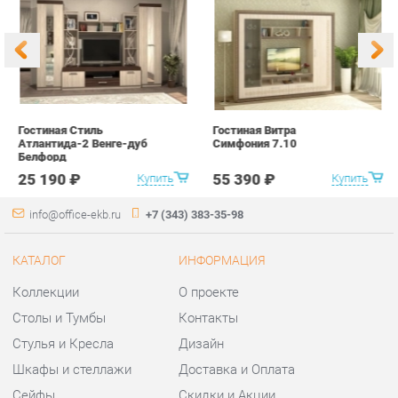
Атлантида-2 Венге-дуб
Симфония 7.10
п
Белфорд
А
с
25 190 ₽
55 390 ₽
Купить
Купить
info@office-ekb.ru
+7 (343) 383-35-98
КАТАЛОГ
ИНФОРМАЦИЯ
Коллекции
О проекте
Столы и Тумбы
Контакты
Стулья и Кресла
Дизайн
Шкафы и стеллажи
Доставка и Оплата
Сейфы
Скидки и Акции
Офисная мебель
Политика
Хранение инструментов
Гарантия
Мягкая офисная мебель
Помощь
ГОРОДА
КОНТАКТЫ