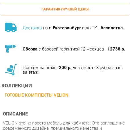
Доставка
по
г. Екатеринбург
и до ТК -
бесплатна.
Сборка
с базовой гарантией
12
месяцев -
12738 р.
Подъём на этаж -
200 р.
Без лифта - 3 рубля за кг.
за этаж.
КОЛЛЕКЦИИ
ГОТОВЫЕ КОМПЛЕКТЫ VELION
ОПИСАНИЕ
VELION это не просто мебель для кабинета. Это воплощение
современного дизайна, премиального качества и
технологичности. Коллекция создана для тех, кто ценит
исключительность и стремится окружить себя эстетикой и
комфортом. Она подойдет как ценителям сдержанной