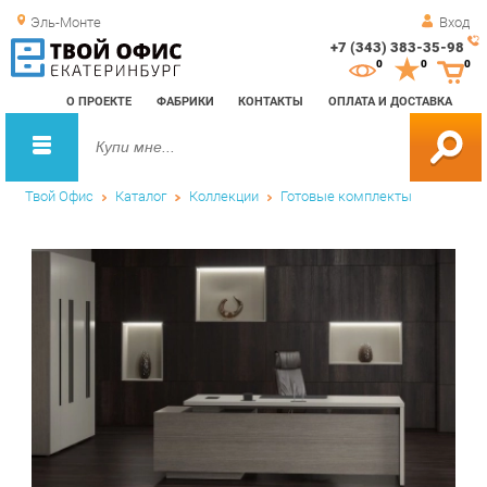
Эль-Монте
Вход
+7 (343) 383-35-98
Зак
0
0
0
обр
О ПРОЕКТЕ
ФАБРИКИ
КОНТАКТЫ
ОПЛАТА И ДОСТАВКА
зво
Твой Офис
Каталог
Коллекции
Готовые комплекты