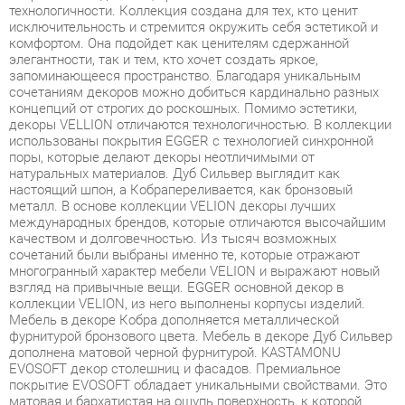
элегантности, так и тем, кто хочет создать яркое,
запоминающееся пространство. Благодаря уникальным
сочетаниям декоров можно добиться кардинально разных
концепций от строгих до роскошных. Помимо эстетики,
декоры VELLION отличаются технологичностью. В коллекции
использованы покрытия EGGER с технологией синхронной
поры, которые делают декоры неотличимыми от
натуральных материалов. Дуб Сильвер выглядит как
настоящий шпон, а Кобрапереливается, как бронзовый
металл. В основе коллекции VELION декоры лучших
международных брендов, которые отличаются высочайшим
качеством и долговечностью. Из тысяч возможных
сочетаний были выбраны именно те, которые отражают
многогранный характер мебели VELION и выражают новый
взгляд на привычные вещи. EGGER основной декор в
коллекции VELION, из него выполнены корпусы изделий.
Мебель в декоре Кобра дополняется металлической
фурнитурой бронзового цвета. Мебель в декоре Дуб Сильвер
дополнена матовой черной фурнитурой. KASTAMONU
EVOSOFT декор столешниц и фасадов. Премиальное
покрытие EVOSOFT обладает уникальными свойствами. Это
матовая и бархатистая на ощупь поверхность, к которой
приятно прикасаться. При этом, она удивительно практична
обеспечивает защиту от следов пальцев, чистящих
абразивов, ультрафиолета и химических веществ. Удобные
места для хранения, ящики с плавным ходом и доводчиками,