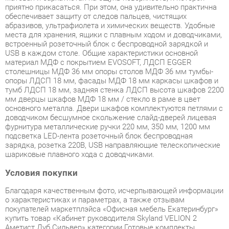
встроенный розеточный блок с беспроводной зарядкой и
USB в каждом столе. Общие характеристики основной
материал МДФ с покрытием EVOSOFT, ЛДСП EGGER
столешницы МДФ 36 мм опоры столов МДФ 36 мм тумбы-
опоры ЛДСП 18 мм, фасады МДФ 18 мм каркасы шкафов и
тумб ЛДСП 18 мм, задняя стенка ЛДСП высота шкафов 2200
мм дверцы шкафов МДФ 18 мм / стекло в раме в цвет
основного металла. Двери шкафов комплектуются петлями с
доводчиком бесшумное скольжение слайд-дверей лицевая
фурнитура металлические ручки 220 мм, 350 мм, 1200 мм
подсветка LED-лента розеточный блок беспроводная
зарядка, розетка 220В, USB направляющие телескопические
шариковые плавного хода с доводчиками.
Условия покупки
Благодаря качественным фото, исчерпывающей информации
о характеристиках и параметрах, а также отзывам
покупателей маркетплэйса «Офисная мебель Екатеринбург»
купить товар «Кабинет руководителя Skyland VELION 2
Аметист Дуб Сильвер» категории Готовые комплекты
производства Skyland с доставкой из Екатеринбурга по цене
со скидкой и гарантией от производителя не составит труда.
Мы отправляем заказы в доставку ежедневно. Товары из
ассортимента в наличии на складе в Екатеринбурге вы