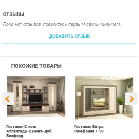
ДОБАВИТЬ ОТЗЫВ
ПОХОЖИЕ ТОВАРЫ
Гостиная Стиль
Гостиная Витра
К
Атлантида-2 Венге-дуб
Симфония 7.10
п
Белфорд
А
с
25 190 ₽
55 390 ₽
Купить
Купить
info@office-ekb.ru
+7 (343) 383-35-98
КАТАЛОГ
ИНФОРМАЦИЯ