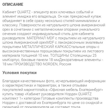
элемент имиджа его владельца. Он как прекрасный купаж
объединяет в себе сразу несколько стилей минимализм и
классику. Поверхности из натурального шпона американский
орех в сочетании с металлическими опорами уникального
сечения создают индивидуальный стиль для кабинета
руководителя. МАТЕРИАЛ MDF с покрытием из натурального
шпона Американский орехMDF с лакокрасочным эмалевым
покрытием МЕТАЛЛИЧЕСКИЙ КАРКАССтальные опоры с
высококачественным порошковым покрытием из листового
материала толщиной 10 мм. ТОЛЩИНЫ Столешницы 25
ммКорпус, боковые панели 18 ммДекоративные элементы -
18 мм ПРОИЗВОДСТВО NORDEN, Россия
Условия покупки
Благодаря качественным фото, исчерпывающей информации
о характеристиках и параметрах, а также отзывам
покупателей маркетплэйса «Офисная мебель Екатеринбург»
купить товар «Кабинет руководителя Норден QUARTZ
комплект 1» категории Готовые комплекты производства
Норден с доставкой из Екатеринбурга по цене со скидкой и
гарантией от производителя не составит труда.
Мы отправляем заказы в доставку ежедневно. Товары из
ассортимента в наличии на складе в Екатеринбурге вы
получите не позднее
48-ми часов
с момента оформления