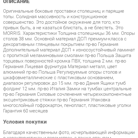
совершенство. Это достойное окружение для того, кто
привык быть, а не казаться блистать, а не блестеть. Это
MORRIS. Характеристики Толщина столешницы 36 мм. Опоры
столов 38 мм. Основной материал ДСП премиум-класса с
декоративным глянцевым покрытием пр-во Германия
Дополнительный материал ДСП + износоустойчивый ламинат
с пропиткой меламиновыми смолами пр-во Польша Защита
торцевых поверхностей кромка ПВХ, толщина 2 мм. пр-во
Германия Лицевая фурнитура Материал металл, цвет
алюминий пр-во Польша Регулируемые опоры столов и
шкафовметаллические с пластиковым основанием,
диапазон регулировок до 15 мм. пр-во Дания Ящики тумб
фолдинг 12 мм. пр-во Италия Замки на тумбах центральные
пр-во Германия Силовые сочленения четырехкомпонентные
эксцентриковые стяжки пр-во Германия Упаковка
многослойный гофрокартон, пенопласт, пластиковые уголки
Гарантия 60 месяцев
Условия покупки
Благодаря качественным фото, исчерпывающей информации
о характеристиках и параметрах, а также отзывам
покупателей маркетплэйса «Офисная мебель Екатеринбург»
купить товар «Кабинет руководителя Skyland Morris комплект
2 Дуб Базель/Венге Магия» категории Готовые комплекты
производства Skyland с доставкой из Екатеринбурга по цене