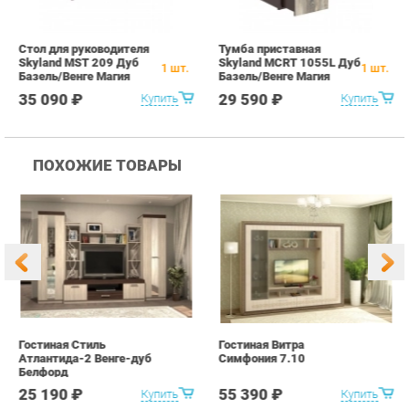
ПОХОЖИЕ ТОВАРЫ
Гостиная Стиль
Гостиная Витра
К
Атлантида-2 Венге-дуб
Симфония 7.10
п
Белфорд
А
с
25 190 ₽
55 390 ₽
Купить
Купить
info@office-ekb.ru
+7 (343) 383-35-98
КАТАЛОГ
ИНФОРМАЦИЯ
Коллекции
О проекте
Столы и Тумбы
Контакты