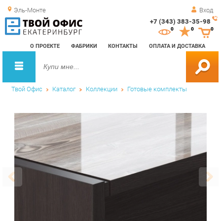
Эль-Монте
Вход
+7 (343) 383-35-98
Зак
0
0
0
обр
О ПРОЕКТЕ
ФАБРИКИ
КОНТАКТЫ
ОПЛАТА И ДОСТАВКА
зво
Твой Офис
Каталог
Коллекции
Готовые комплекты