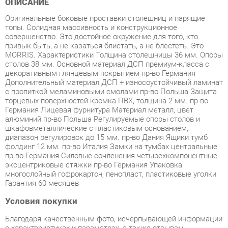
совершенство. Это достойное окружение для того, кто
привык быть, а не казаться блистать, а не блестеть. Это
MORRIS. Характеристики Толщина столешницы 36 мм. Опоры
столов 38 мм. Основной материал ДСП премиум-класса с
декоративным глянцевым покрытием пр-во Германия
Дополнительный материал ДСП + износоустойчивый ламинат
с пропиткой меламиновыми смолами пр-во Польша Защита
торцевых поверхностей кромка ПВХ, толщина 2 мм. пр-во
Германия Лицевая фурнитура Материал металл, цвет
алюминий пр-во Польша Регулируемые опоры столов и
шкафовметаллические с пластиковым основанием,
диапазон регулировок до 15 мм. пр-во Дания Ящики тумб
фолдинг 12 мм. пр-во Италия Замки на тумбах центральные
пр-во Германия Силовые сочленения четырехкомпонентные
эксцентриковые стяжки пр-во Германия Упаковка
многослойный гофрокартон, пенопласт, пластиковые уголки
Гарантия 60 месяцев
Условия покупки
Благодаря качественным фото, исчерпывающей информации
о характеристиках и параметрах, а также отзывам
покупателей маркетплэйса «Офисная мебель Екатеринбург»
купить товар «Кабинет руководителя Skyland Morris комплект
1 Дуб Базель/Венге Магия» категории Готовые комплекты
производства Skyland с доставкой из Екатеринбурга по цене