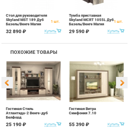
ПОХОЖИЕ ТОВАРЫ
Гостиная Стиль
Гостиная Витра
К
Атлантида-2 Венге-дуб
Симфония 7.10
п
Белфорд
А
с
25 190 ₽
55 390 ₽
Купить
Купить
info@office-ekb.ru
+7 (343) 383-35-98
КАТАЛОГ
ИНФОРМАЦИЯ
Коллекции
О проекте
Столы и Тумбы
Контакты