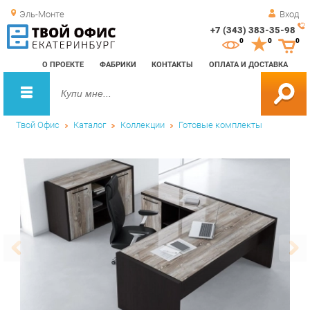
Эль-Монте
Вход
+7 (343) 383-35-98
Зак
0
0
0
обр
О ПРОЕКТЕ
ФАБРИКИ
КОНТАКТЫ
ОПЛАТА И ДОСТАВКА
зво
Твой Офис
Каталог
Коллекции
Готовые комплекты