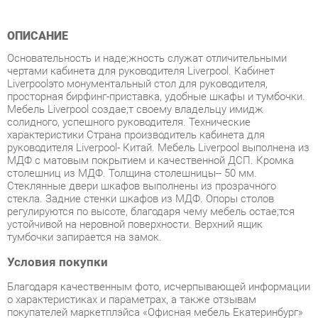
Основательность и надe;жность служат отличительными
чертами кабинета для руководителя Liverpool. Кабинет
Liverpoolэто монументальный стол для руководителя,
просторная бирфинг-приставка, удобные шкафы и тумбочки.
Мебель Liverpool создаe;т своему владельцу имидж
солидного, успешного руководителя. Технические
характеристики Страна производитель кабинета для
руководителя Liverpool- Китай. Мебель Liverpool выполнена из
МДФ с матовым покрытием и качественной ДСП. Кромка
столешниц из МДФ. Толщина столешницы-- 50 мм.
Стеклянные двери шкафов выполнены из прозрачного
стекла. Задние стенки шкафов из МДФ. Опоры столов
регулируются по высоте, благодаря чему мебель остаe;тся
устойчивой на неровной поверхности. Верхний ящик
тумбочки запирается на замок.
Условия покупки
Благодаря качественным фото, исчерпывающей информации
о характеристиках и параметрах, а также отзывам
покупателей маркетплэйса «Офисная мебель Екатеринбург»
купить товар «Кабинет руководителя POINTEX Liverpool 3
Орех» категории Готовые комплекты производства Pointex с
доставкой из Екатеринбурга по цене со скидкой и гарантией
от производителя не составит труда.