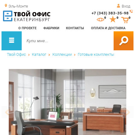
Эль-Монте
Вход
+7 (343) 383-35-98
Зак
0
0
0
обр
О ПРОЕКТЕ
ФАБРИКИ
КОНТАКТЫ
ОПЛАТА И ДОСТАВКА
зво
Твой Офис
Каталог
Коллекции
Готовые комплекты