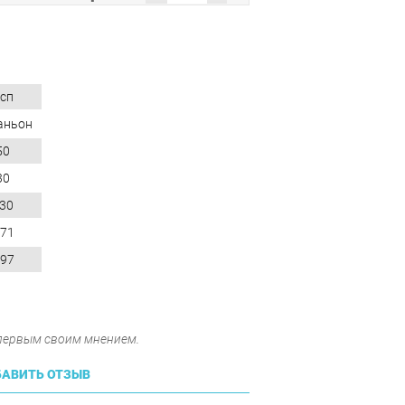
сп
аньон
50
30
30
.71
097
 первым своим мнением.
АВИТЬ ОТЗЫВ