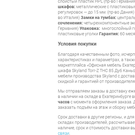
слоистый пластик HPL (пр-во Германи
шкафов:
металлические с пластиковы
регулировок — до 15 мм. (пр-во Дания
во Италия)
Замки на тумбах:
централь
сочленения:
четырехкомпонентные экс
Германия)
Упаковка:
многослойный го
пластиковые уголки
Гарантия:
60 мес
Условия покупки
Благодаря качественным фото, исче
характеристиках и параметрах, а так
маркетплэйса «Офисная мебель Екатер
шкафа Skyland Torr-Z THC 85 Дуб Кань
мебели производства Skyland с достав
скидкой и гарантией от производителя
Мы отправляем заказы в доставку еже
в наличии на складе в Екатеринбурге 
часов
с момента оформления заказа. 
заказать подъём на этаж и сборку ме
Срок доставки в другие регионы, и дл
складах производителей, рассчитывае
наличие, срок и стоимость доставки 
связи
.