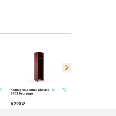
Каркас гардероба Skyland
Купить
Каркас гардероба Skyland
В702 Бургунди
В702 Венге Магия
6 290 ₽
6 290 ₽