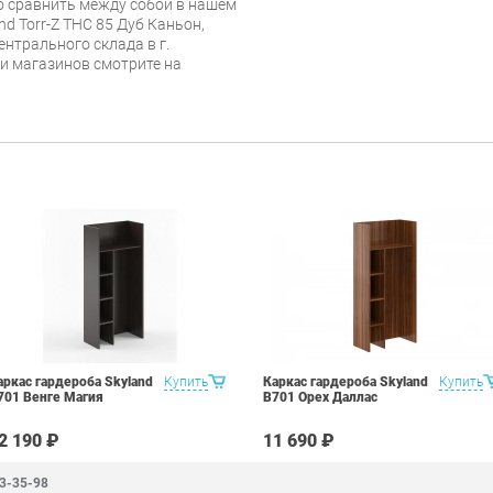
 сравнить между собой в нашем
d Torr-Z THC 85 Дуб Каньон,
ентрального склада в г.
 и магазинов смотрите на
аркас гардероба Skyland
Купить
Каркас гардероба Skyland
Купить
701 Венге Магия
В701 Орех Даллас
2 190 ₽
11 690 ₽
83-35-98