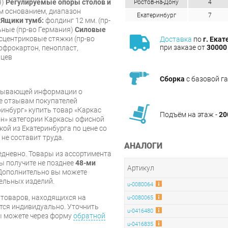
я)
Регулируемые опоры столов и
Ростов-на-Дону
4
м основанием, диапазон
Екатеринбург
7
)
Ящики тумб:
фолдинг 12 мм. (пр-
ные (пр-во Германия)
Силовые
центриковые стяжки (пр-во
Доставка
по
г. Екат
при заказе от
30000 
фрокартон, пенопласт,
яцев
Сборка
с базовой г
рпывающей информации о
же отзывам покупателей
инбург» купить товар «Каркас
Подъём на этаж -
20
он» категории Каркасы офисной
кой из Екатеринбурга по цене со
 не составит труда.
АНАЛОГИ
дневно. Товары из ассортимента
вы получите не позднее
48-ми
Артикул
Дополнительно вы можете
бельных изделий.
u-0080064
я товаров, находящихся на
u-0080065
тся индивидуально. Уточнить
u-0416480
вы можете через форму
обратной
u-0416835