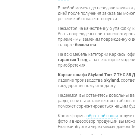
В любой момент до передачи заказа в д
дней после получения заказа вы може
решение об отказе от покупки.
Несмотря на качественную упаковку, 
быть повреждены при транспортировке
приёме - мы заменим поврежденную д
товара -
бесплатна
.
На всю мебель категории Каркасы оф
гарантия 1 год
, а на некоторые модели
приобретения.
Каркас шкафа Skyland Torr-Z THC 85 
изделие производства
Skyland
, соотв
государственному стандарту.
Надеемся, вы останетесь довольны ва
рады, если вы оставите отзыв об опыт
поможет сориентироваться нашим бу
Кроме формы
обратной связи
получит
фото и видеообзор продукции вы может
Екатеринбурге и через мессенджеры Te