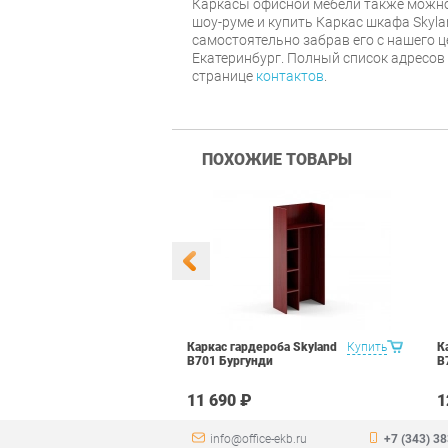
Каркасы офисной мебели также можно
шоу-руме и купить Каркас шкафа Skylan
самостоятельно забрав его с нашего ц
Екатеринбург. Полный список адресов
странице
контактов
.
ПОХОЖИЕ ТОВАРЫ
еллажа Skyland
Купить
Каркас гардероба Skyland
Купить
К
 Даллас
В701 Бургунди
В
11 690 ₽
1
info@office-ekb.ru
+7 (343) 3