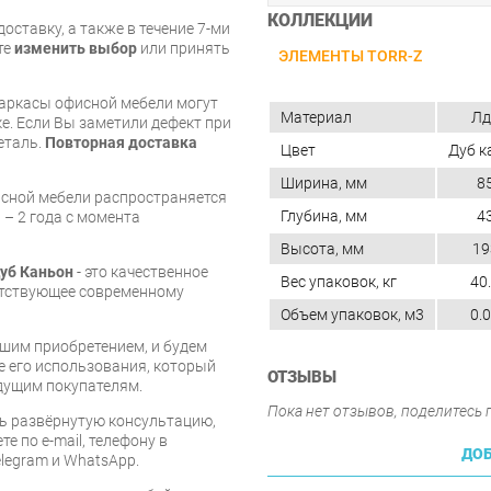
КОЛЛЕКЦИИ
оставку, а также в течение 7-ми
те
изменить выбор
или принять
ЭЛЕМЕНТЫ TORR-Z
каркасы офисной мебели могут
Материал
Лд
. Если Вы заметили дефект при
еталь.
Повторная доставка
Цвет
Дуб к
Ширина, мм
8
исной мебели распространяется
Глубина, мм
4
 – 2 года с момента
Высота, мм
19
Дуб Каньон
- это качественное
Вес упаковок, кг
40
етствующее современному
Объем упаковок, м3
0.
шим приобретением, и будем
е его использования, который
ОТЗЫВЫ
дущим покупателям.
Пока нет отзывов, поделитесь
ь развёрнутую консультацию,
е по e-mail, телефону в
ДОБ
legram и WhatsApp.