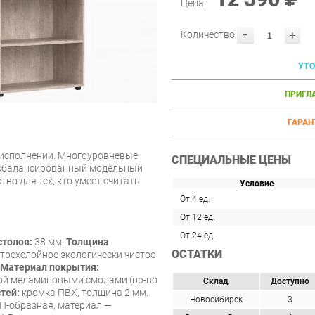
Цена:
-
+
Количество:
УТО
ПРИГЛ
ГАРАН
 исполнении. Многоуровневые
СПЕЦИАЛЬНЫЕ ЦЕНЫ
и сбалансированный модельный
во для тех, кто умеет считать
Условие
От 4 ед.
От 12 ед.
От 24 ед.
столов:
38 мм.
Толщина
ОСТАТКИ
трехслойное экологически чистое
Материал покрытия:
ой меламиновыми смолами (пр-во
Склад
Доступно
тей:
кромка ПВХ, толщина 2 мм.
Новосибирск
3
П-образная, материал —