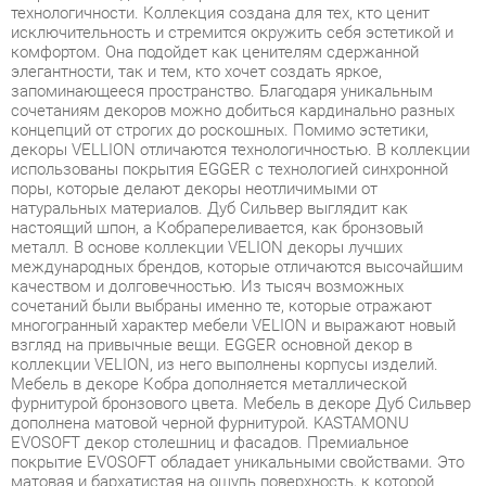
элегантности, так и тем, кто хочет создать яркое,
запоминающееся пространство. Благодаря уникальным
сочетаниям декоров можно добиться кардинально разных
концепций от строгих до роскошных. Помимо эстетики,
декоры VELLION отличаются технологичностью. В коллекции
использованы покрытия EGGER с технологией синхронной
поры, которые делают декоры неотличимыми от
натуральных материалов. Дуб Сильвер выглядит как
настоящий шпон, а Кобрапереливается, как бронзовый
металл. В основе коллекции VELION декоры лучших
международных брендов, которые отличаются высочайшим
качеством и долговечностью. Из тысяч возможных
сочетаний были выбраны именно те, которые отражают
многогранный характер мебели VELION и выражают новый
взгляд на привычные вещи. EGGER основной декор в
коллекции VELION, из него выполнены корпусы изделий.
Мебель в декоре Кобра дополняется металлической
фурнитурой бронзового цвета. Мебель в декоре Дуб Сильвер
дополнена матовой черной фурнитурой. KASTAMONU
EVOSOFT декор столешниц и фасадов. Премиальное
покрытие EVOSOFT обладает уникальными свойствами. Это
матовая и бархатистая на ощупь поверхность, к которой
приятно прикасаться. При этом, она удивительно практична
обеспечивает защиту от следов пальцев, чистящих
абразивов, ультрафиолета и химических веществ. Удобные
места для хранения, ящики с плавным ходом и доводчиками,