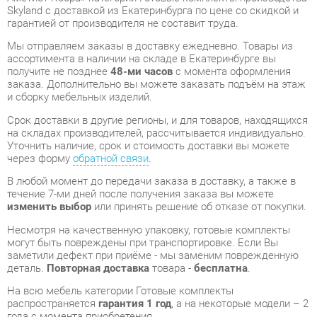
получите не позднее
48-ми часов
с момента оформления
заказа. Дополнительно вы можете заказать подъём на этаж
и сборку мебельных изделий.
Срок доставки в другие регионы, и для товаров, находящихся
на складах производителей, рассчитывается индивидуально.
Уточнить наличие, срок и стоимость доставки вы можете
через форму
обратной связи
.
В любой момент до передачи заказа в доставку, а также в
течение 7-ми дней после получения заказа вы можете
изменить выбор
или принять решение об отказе от покупки.
Несмотря на качественную упаковку, готовые комплекты
могут быть повреждены при транспортировке. Если Вы
заметили дефект при приёме - мы заменим поврежденную
деталь.
Повторная доставка
товара -
бесплатна
.
На всю мебель категории Готовые комплекты
распространяется
гарантия 1 год
, а на некоторые модели – 2
года с момента приобретения.
Кабинет для переговоров Skyland VELION 3 Аметист Кобра
-
это качественное изделие производства
Skyland
,
соответствующее современному государственному
стандарту.