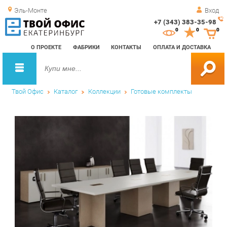
Эль-Монте
Вход
+7 (343) 383-35-98
Зак
0
0
0
обр
О ПРОЕКТЕ
ФАБРИКИ
КОНТАКТЫ
ОПЛАТА И ДОСТАВКА
зво
Твой Офис
Каталог
Коллекции
Готовые комплекты