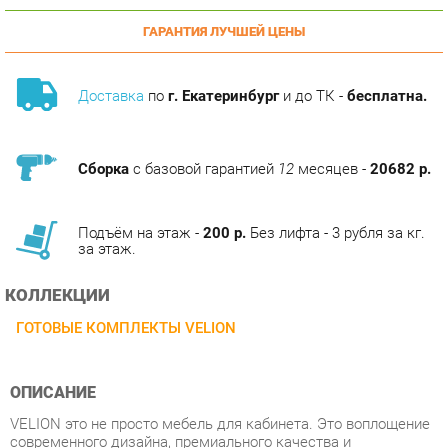
Доставка
по
г. Екатеринбург
и до ТК -
бесплатна.
Сборка
с базовой гарантией
12
месяцев -
20682 р.
Подъём на этаж -
200 р.
Без лифта - 3 рубля за кг.
за этаж.
КОЛЛЕКЦИИ
ГОТОВЫЕ КОМПЛЕКТЫ VELION
ОПИСАНИЕ
VELION это не просто мебель для кабинета. Это воплощение
современного дизайна, премиального качества и
технологичности. Коллекция создана для тех, кто ценит
исключительность и стремится окружить себя эстетикой и
комфортом. Она подойдет как ценителям сдержанной