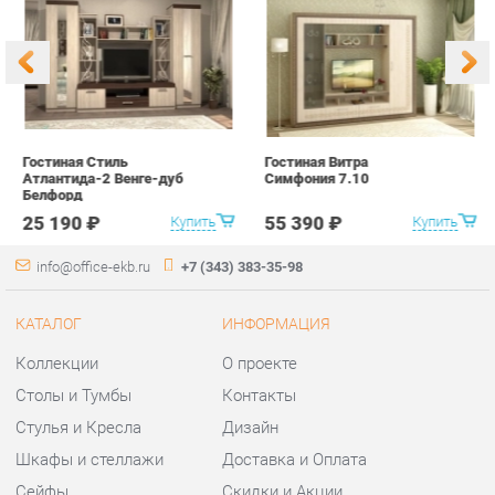
Атлантида-2 Венге-дуб
Симфония 7.10
п
Белфорд
А
с
25 190 ₽
55 390 ₽
Купить
Купить
info@office-ekb.ru
+7 (343) 383-35-98
КАТАЛОГ
ИНФОРМАЦИЯ
Коллекции
О проекте
Столы и Тумбы
Контакты
Стулья и Кресла
Дизайн
Шкафы и стеллажи
Доставка и Оплата
Сейфы
Скидки и Акции
Офисная мебель
Политика
Хранение инструментов
Гарантия
Мягкая офисная мебель
Помощь
ГОРОДА
КОНТАКТЫ