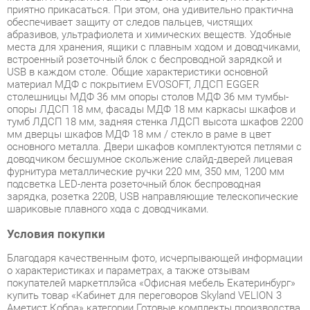
встроенный розеточный блок с беспроводной зарядкой и
USB в каждом столе. Общие характеристики основной
материал МДФ с покрытием EVOSOFT, ЛДСП EGGER
столешницы МДФ 36 мм опоры столов МДФ 36 мм тумбы-
опоры ЛДСП 18 мм, фасады МДФ 18 мм каркасы шкафов и
тумб ЛДСП 18 мм, задняя стенка ЛДСП высота шкафов 2200
мм дверцы шкафов МДФ 18 мм / стекло в раме в цвет
основного металла. Двери шкафов комплектуются петлями с
доводчиком бесшумное скольжение слайд-дверей лицевая
фурнитура металлические ручки 220 мм, 350 мм, 1200 мм
подсветка LED-лента розеточный блок беспроводная
зарядка, розетка 220В, USB направляющие телескопические
шариковые плавного хода с доводчиками.
Условия покупки
Благодаря качественным фото, исчерпывающей информации
о характеристиках и параметрах, а также отзывам
покупателей маркетплэйса «Офисная мебель Екатеринбург»
купить товар «Кабинет для переговоров Skyland VELION 3
Аметист Кобра» категории Готовые комплекты производства
Skyland с доставкой из Екатеринбурга по цене со скидкой и
гарантией от производителя не составит труда.
Мы отправляем заказы в доставку ежедневно. Товары из
ассортимента в наличии на складе в Екатеринбурге вы