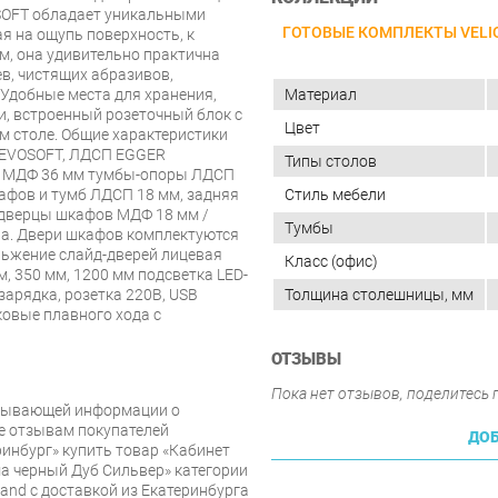
SOFT обладает уникальными
ГОТОВЫЕ КОМПЛЕКТЫ VELI
я на ощупь поверхность, к
м, она удивительно практична
в, чистящих абразивов,
 Удобные места для хранения,
Материал
, встроенный розеточный блок с
Цвет
м столе. Общие характеристики
 EVOSOFT, ЛДСП EGGER
Типы столов
в МДФ 36 мм тумбы-опоры ЛДСП
афов и тумб ЛДСП 18 мм, задняя
Стиль мебели
дверцы шкафов МДФ 18 мм /
Тумбы
лла. Двери шкафов комплектуются
льжение слайд-дверей лицевая
Класс (офис)
, 350 мм, 1200 мм подсветка LED-
зарядка, розетка 220В, USB
Толщина столешницы, мм
овые плавного хода с
ОТЗЫВЫ
Пока нет отзывов, поделитесь
рпывающей информации о
же отзывам покупателей
ДОБ
инбург» купить товар «Кабинет
ма черный Дуб Сильвер» категории
and с доставкой из Екатеринбурга