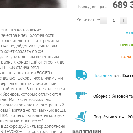
689 
Последняя цена:
-
+
Количество:
нета. Это воплощение
УТО
качества и технологичности.
 исключительность и стремится
ПРИГЛ
 Она подойдет как ценителям
то хочет создать яркое,
одаря уникальным сочетаниям
ГАРАН
разных концепций от строгих до
VELLION отличаются
льзованы покрытия EGGER с
Доставка
по
г. Екат
ые делают декоры неотличимыми
вер выглядит как настоящий
овый металл. В основе коллекции
 брендов, которые отличаются
Сборка
с базовой г
тью. Из тысяч возможных
которые отражают многогранный
новый взгляд на привычные вещи.
LION, из него выполнены корпусы
Подъём на этаж -
20
лняется металлической
 в декоре Дуб Сильвер дополнена
NU EVOSOFT декор столешниц и
КОЛЛЕКЦИИ