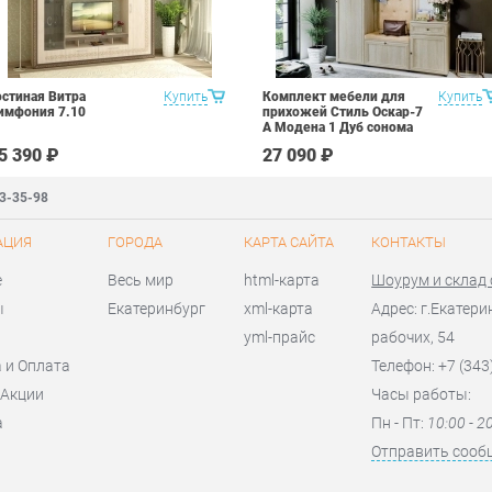
остиная Витра
Купить
Комплект мебели для
Купить
имфония 7.10
прихожей Стиль Оскар-7
А Модена 1 Дуб сонома
светлый Крем
5 390 ₽
27 090 ₽
83-35-98
АЦИЯ
ГОРОДА
КАРТА САЙТА
КОНТАКТЫ
е
Весь мир
html-карта
Шоурум и склад
ы
Екатеринбург
xml-карта
Адрес: г.Екатери
yml-прайс
рабочих, 54
 и Оплата
Телефон: +7 (343
 Акции
Часы работы:
а
Пн - Пт:
10:00 - 2
я
Отправить сооб