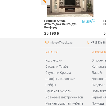
редметов Витра
Купить
Гостиная Стиль
Купить
Г
Атлантида-2 Венге-дуб
С
Белфорд
₽
25 190 ₽
5
info@office-ekb.ru
+7 (343) 3
КАТАЛОГ
ИНФОРМ
Коллекции
О проект
Столы и Тумбы
Контакт
Стулья и Кресла
Дизайн
Шкафы и стеллажи
Доставка
Сейфы
Скидки и
Офисная мебель
Политик
Хранение инструментов
Гаранти
Мягкая офисная мебель
Помощь