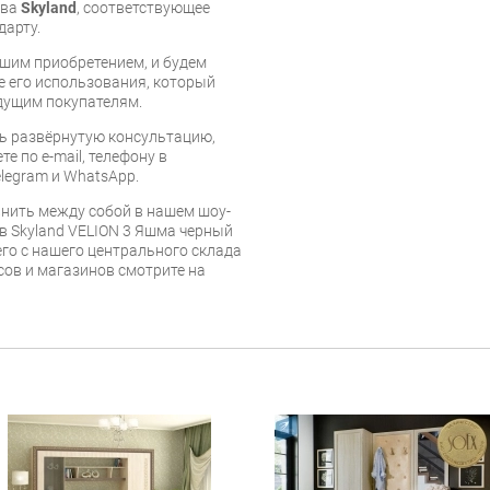
тва
Skyland
, соответствующее
дарту.
шим приобретением, и будем
е его использования, который
дущим покупателям.
ь развёрнутую консультацию,
е по e-mail, телефону в
legram и WhatsApp.
нить между собой в нашем шоу-
в Skyland VELION 3 Яшма черный
его с нашего центрального склада
есов и магазинов смотрите на