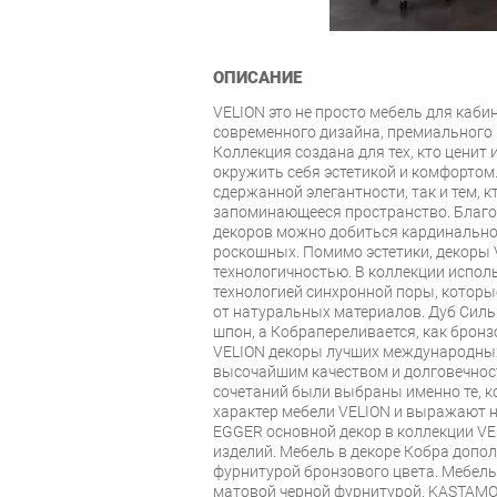
ОПИСАНИЕ
VELION это не просто мебель для каби
современного дизайна, премиального 
Коллекция создана для тех, кто ценит
окружить себя эстетикой и комфортом.
сдержанной элегантности, так и тем, к
запоминающееся пространство. Благ
декоров можно добиться кардинально 
роскошных. Помимо эстетики, декоры 
технологичностью. В коллекции испо
технологией синхронной поры, котор
от натуральных материалов. Дуб Силь
шпон, а Кобрапереливается, как бронз
VELION декоры лучших международных
высочайшим качеством и долговечнос
сочетаний были выбраны именно те, 
характер мебели VELION и выражают 
EGGER основной декор в коллекции VE
изделий. Мебель в декоре Кобра допо
фурнитурой бронзового цвета. Мебель
матовой черной фурнитурой. KASTAMO