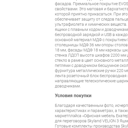
фасадов. Премиальное покрытие EVO
свойствами. Это матовая и бархатиста
которой приятно прикасаться. При это
обеспечивает защиту от следов пальце
ультрафиолета и химических веществ.
ящики с плавным ходом и доводчиками
беспроводной зарядкой и USB в каждо
основной материал МДФ с покрытием
столешницы МДФ 36 мм опоры столо
18 мм, фасады МДФ 18 мм каркасы шк
стенка ЛДСП высота шкафов 2200 мм 
стекло в раме в цвет основного мета
петлями с доводчиком бесшумное ско
фурнитура металлические ручки 220 мм
лента розеточный блок беспроводная 
направляющие телескопические шарик
доводчиками.
Условия покупки
Благодаря качественным фото, исче
характеристиках и параметрах, а так
маркетплэйса «Офисная мебель Екатер
для переговоров Skyland VELION 3 Яш
Готовые комплекты производства Skyl