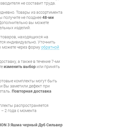
изводителя не составит труда.
дневно. Товары из ассортимента
вы получите не позднее
48-ми
Дополнительно вы можете
бельных изделий.
я товаров, находящихся на
тся индивидуально. Уточнить
вы можете через форму
обратной
оставку, а также в течение 7-ми
те
изменить выбор
или принять
готовые комплекты могут быть
и Вы заметили дефект при
еталь.
Повторная доставка
мплекты распространяется
 – 2 года с момента
LION 3 Яшма черный Дуб Сильвер