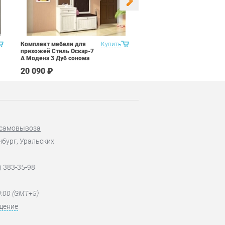
Комплект мебели для
Купить
Набор 9 предметов Витра
прихожей Стиль Оскар-7
Рубин 11.2 Миланский
А Модена 3 Дуб сонома
орех
светлый Крем
20 090 ₽
113 890 ₽
 самовывоза
нбург, Уральских
) 383-35-98
0:00 (GMT+5)
щение