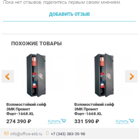
Взломостойкий сейф
Взломостойкий сейф
В
ЗМК Промет
ЗМК Промет
З
Форт-1668.KL
Форт-1668.KL
Ф
274 390 ₽
331 590 ₽
Купить
Купить
info@office-ekb.ru
+7 (343) 383-35-98
КАТАЛОГ
ИНФОРМАЦИЯ
Коллекции
О проекте
Столы и Тумбы
Контакты
Стулья и Кресла
Дизайн
Шкафы и стеллажи
Доставка и Оплата