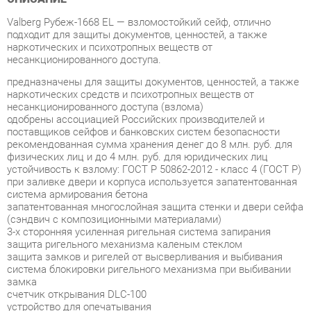
наркотических и психотропных веществ от
несанкционированного доступа.
предназначены для защиты документов, ценностей, а также
наркотических средств и психотропных веществ от
несанкционированного доступа (взлома)
одобрены ассоциацией Российских производителей и
поставщиков сейфов и банковских систем безопасности
рекомендованная сумма хранения денег до 8 млн. руб. для
физических лиц и до 4 млн. руб. для юридических лиц
устойчивость к взлому: ГОСТ Р 50862-2012 - класс 4 (ГОСТ Р)
при заливке двери и корпуса используется запатентованная
система армирования бетона
запатентованная многослойная защита стенки и двери сейфа
(сэндвич с композиционными материалами)
3-х сторонняя усиленная ригельная система запирания
защита ригельного механизма каленым стеклом
защита замков и ригелей от высверливания и выбивания
система блокировки ригельного механизма при выбивании
замка
счетчик открывания DLC-100
устройство для опечатывания
отверстие в задней стенке для установки сигнализации
толщина защитного слоя двери – 50 мм, общая толщина
двери - 100 мм
толщина боковых стенок - 55 мм