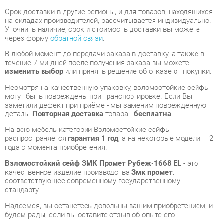
В любой момент до передачи заказа в доставку, а также в
течение 7-ми дней после получения заказа вы можете
изменить выбор
или принять решение об отказе от покупки.
Несмотря на качественную упаковку, взломостойкие сейфы
могут быть повреждены при транспортировке. Если Вы
заметили дефект при приёме - мы заменим поврежденную
деталь.
Повторная доставка
товара -
бесплатна
.
На всю мебель категории Взломостойкие сейфы
распространяется
гарантия 1 год
, а на некоторые модели – 2
года с момента приобретения.
Взломостойкий сейф ЗМК Промет Рубеж-1668 EL
- это
качественное изделие производства
Змк промет
,
соответствующее современному государственному
стандарту.
Надеемся, вы останетесь довольны вашим приобретением, и
будем рады, если вы оставите отзыв об опыте его
использования, который поможет сориентироваться нашим
будущим покупателям.
Кроме формы
обратной связи
получить развёрнутую
консультацию, фото и видеообзор продукции вы можете по
e-mail, телефону в Екатеринбурге и через мессенджеры