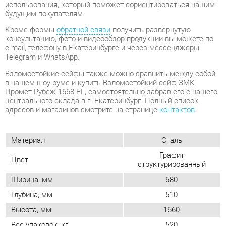
Telegram и WhatsApp.
Взломостойкие сейфы также можно сравнить между собой
в нашем шоу-руме и купить Взломостойкий сейф ЗМК
Промет Рубеж-1668 EL, самостоятельно забрав его с нашего
центрального склада в г. Екатеринбург. Полный список
адресов и магазинов смотрите на странице
контактов
.
Материал
Сталь
Графит
Цвет
структурированный
Ширина, мм
680
Глубина, мм
510
Высота, мм
1660
Вес упаковок, кг
520
Размер
Большой
Количество полок
4
Количество полок, шт
4
Тип покрытия
Грунт-эмаль