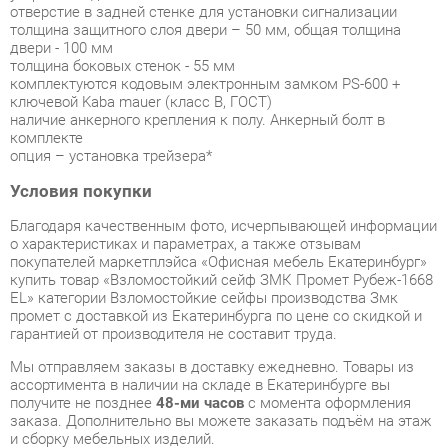
комплектуются кодовым электронным замком PS-600 +
ключевой Kaba mauer (класс В, ГОСТ)
наличие анкерного крепления к полу. Анкерный болт в
комплекте
опция – установка трейзера*
Условия покупки
Благодаря качественным фото, исчерпывающей информации
о характеристиках и параметрах, а также отзывам
покупателей маркетплэйса «Офисная мебель Екатеринбург»
купить товар «Взломостойкий сейф ЗМК Промет Рубеж-1668
EL» категории Взломостойкие сейфы производства Змк
промет с доставкой из Екатеринбурга по цене со скидкой и
гарантией от производителя не составит труда.
Мы отправляем заказы в доставку ежедневно. Товары из
ассортимента в наличии на складе в Екатеринбурге вы
получите не позднее
48-ми часов
с момента оформления
заказа. Дополнительно вы можете заказать подъём на этаж
и сборку мебельных изделий.
Срок доставки в другие регионы, и для товаров, находящихся
на складах производителей, рассчитывается индивидуально.
Уточнить наличие, срок и стоимость доставки вы можете
через форму
обратной связи
.