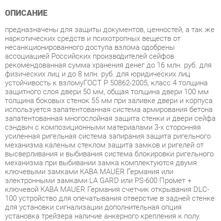
предназначены для защиты документов, ценностей, а так же
наркотических средств и психотропных веществ от
несанкционированного доступа взлома одобрены
ассоциацией Российских производителей сейфов
рекомендованная сумма хранения денег до 16 млн. руб. для
физических лиц и до 8 млн. руб. для юридических лиц
устойчивость к взломуГОСТ Р 50862-2005, класс 4 толщина
защитного слоя двери 50 мм, общая толщина двери 100 мм
толщина боковых стенок 55 мм при заливке двери и корпуса
используется запатентованная система армирования бетона
запатентованная многослойная защита стенки и двери сейфа
сэндвич с композиционными материалами 3-х сторонняя
усиленная ригельная система запирания защита ригельного
механизма каленым стеклом защита замков и ригелей от
высверливания и выбивания система блокировки ригельного
механизма при выбивании замка комплектуются двумя
ключевыми замками KABA MAUER Германия или
электронными замками LA GARD или PS-600 Промет +
ключевой KABA MAUER Германия счетчик открывания DLC-
100 устройство для опечатывания отверстие в задней стенке
для установки сигнализации дополнительная опция
установка трейзера наличие анкерного крепления к полу.
Анкерный болт в комплекте
Условия покупки