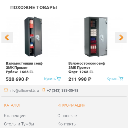
Взломостойкий сейф
Взломостойкий сейф
В
ЗМК Промет
ЗМК Промет
З
Рубеж-1668 EL
Форт-1268.EL
Ф
520 690 ₽
211 990 ₽
Купить
Купить
info@office-ekb.ru
+7 (343) 383-35-98
КАТАЛОГ
ИНФОРМАЦИЯ
Коллекции
О проекте
Столы и Тумбы
Контакты
Стулья и Кресла
Дизайн
Шкафы и стеллажи
Доставка и Оплата
Сейфы
Скидки и Акции
Офисная мебель
Политика
Хранение инструментов
Гарантия