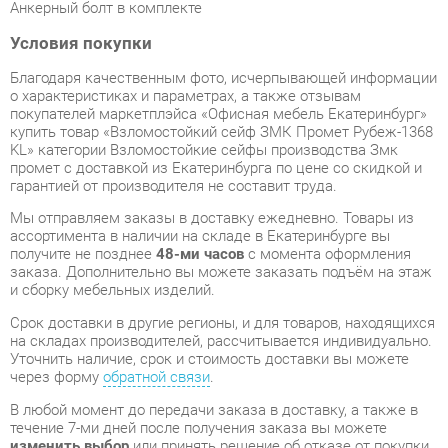
Благодаря качественным фото, исчерпывающей информации
о характеристиках и параметрах, а также отзывам
покупателей маркетплэйса «Офисная мебель Екатеринбург»
купить товар «Взломостойкий сейф ЗМК Промет Рубеж-1368
KL» категории Взломостойкие сейфы производства Змк
промет с доставкой из Екатеринбурга по цене со скидкой и
гарантией от производителя не составит труда.
Мы отправляем заказы в доставку ежедневно. Товары из
ассортимента в наличии на складе в Екатеринбурге вы
получите не позднее
48-ми часов
с момента оформления
заказа. Дополнительно вы можете заказать подъём на этаж
и сборку мебельных изделий.
Срок доставки в другие регионы, и для товаров, находящихся
на складах производителей, рассчитывается индивидуально.
Уточнить наличие, срок и стоимость доставки вы можете
через форму
обратной связи
.
В любой момент до передачи заказа в доставку, а также в
течение 7-ми дней после получения заказа вы можете
изменить выбор
или принять решение об отказе от покупки.
Несмотря на качественную упаковку, взломостойкие сейфы
могут быть повреждены при транспортировке. Если Вы
заметили дефект при приёме - мы заменим поврежденную
деталь.
Повторная доставка
товара -
бесплатна
.