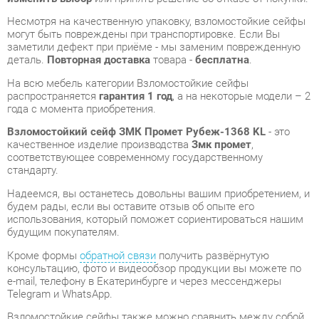
На всю мебель категории Взломостойкие сейфы
распространяется
гарантия 1 год
, а на некоторые модели – 2
года с момента приобретения.
Взломостойкий сейф ЗМК Промет Рубеж-1368 KL
- это
качественное изделие производства
Змк промет
,
соответствующее современному государственному
стандарту.
Надеемся, вы останетесь довольны вашим приобретением, и
будем рады, если вы оставите отзыв об опыте его
использования, который поможет сориентироваться нашим
будущим покупателям.
Кроме формы
обратной связи
получить развёрнутую
консультацию, фото и видеообзор продукции вы можете по
e-mail, телефону в Екатеринбурге и через мессенджеры
Telegram и WhatsApp.
Взломостойкие сейфы также можно сравнить между собой
в нашем шоу-руме и купить Взломостойкий сейф ЗМК
Промет Рубеж-1368 KL, самостоятельно забрав его с нашего
центрального склада в г. Екатеринбург. Полный список
адресов и магазинов смотрите на странице
контактов
.