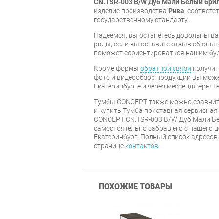
CN.TSR-003 B/W Дуб Мали Белый бри
изделие производства
Рива
, соответ
государственному стандарту.
Надеемся, вы останетесь довольны ва
рады, если вы оставите отзыв об опыт
поможет сориентироваться нашим бу
Кроме формы
обратной связи
получит
фото и видеообзор продукции вы может
Екатеринбурге и через мессенджеры Te
Тумбы CONCEPT также можно сравнит
и купить Тумба приставная сервисная
CONCEPT CN.TSR-003 B/W Дуб Мали Б
самостоятельно забрав его с нашего ц
Екатеринбург. Полный список адресов
странице
контактов
.
ПОХОЖИЕ ТОВАРЫ