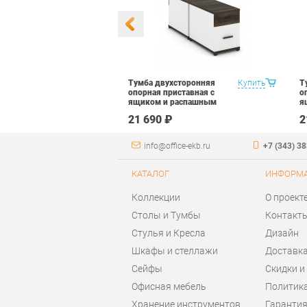
хсторонняя
Купить
Тумба двухсторонняя
Купить
Т
иставная с
опорная приставная с
о
 распашным
ящиком и распашным
я
ива CONCEPT
фасадом Рива CONCEPT
ф
₽
21 690 ₽
2
04 B/W Дуб
CN.DTGO-004 B/W Дуб
C
 Белый
Мали Белый бриллиант
Ч
 Черный
Черный
info@office-ekb.ru
+7 (343) 3
КАТАЛОГ
ИНФОРМ
Коллекции
О проект
Столы и Тумбы
Контакт
Стулья и Кресла
Дизайн
Шкафы и стеллажи
Доставка
Сейфы
Скидки и
Офисная мебель
Политик
Хранение инструментов
Гаранти