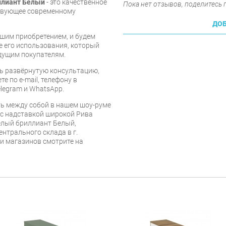
ллиант Белый
- это качественное
Пока нет отзывов, поделитесь
ствующее современному
ДОБ
шим приобретением, и будем
е его использования, который
дущим покупателям.
ь развёрнутую консультацию,
е по e-mail, телефону в
legram и WhatsApp.
ь между собой в нашем шоу-руме
 с надставкой широкой Рива
елый бриллиант Белый,
ентрального склада в г.
 и магазинов смотрите на