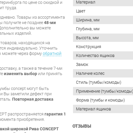
Материал
теринбурга по цене со скидкой и
ит труда.
Цвет
дневно. Товары из ассортимента
Ширина, мм
вы получите не позднее
48-ми
Дополнительно вы можете
Глубина, мм
бельных изделий.
Высота, мм
я товаров, находящихся на
Конструкция
тся индивидуально. Уточнить
вы можете через форму
обратной
Количество ящиков
Замок
оставку, а также в течение 7-ми
Наличие колес
те
изменить выбор
или принять
Стиль (тумбы/комоды)
тумбы concept могут быть
Применение (тумбы/комоды
и Вы заметили дефект при
еталь.
Повторная доставка
Форма (тумбы и комоды)
Материал ящиков
EPT распространяется
гарантия 1
с момента приобретения.
ОТЗЫВЫ
тавкой широкой Рива CONCEPT