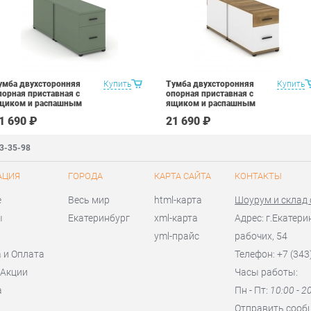
умба двухсторонняя
Купить
Тумба двухсторонняя
Купить
порная приставная с
опорная приставная с
щиком и распашным
ящиком и распашным
асадом Рива CONCEPT
фасадом Рива CONCEPT
1 690 ₽
21 690 ₽
N.DTGO-004 B/W Кобо
CN.DTGO-004 B/W Сандал
ерный
Янтарный Белый
бриллиант Черный
83-35-98
АЦИЯ
ГОРОДА
КАРТА САЙТА
КОНТАКТЫ
е
Весь мир
html-карта
Шоурум и склад
ы
Екатеринбург
xml-карта
Адрес: г.Екатери
yml-прайс
рабочих, 54
 и Оплата
Телефон: +7 (343
 Акции
Часы работы:
а
Пн - Пт:
10:00 - 2
я
Отправить сооб