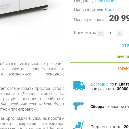
Продавец:
Твой Офис
Производитель:
Рива
20 9
Последняя цена:
-
+
Количество:
УТО
ПРИГЛ
еобычные интерьерные решения,
 и качества, современные и
ГАРАН
ная эргономика – основные
Доставка
по
г. Екат
яет организовать пространство с
при заказе от
30000 
ичностью. Дизайн строится на
струкция позволяет собирать
бно, особенно если мебель будет
Сборка
с базовой г
ртной планировкой.
а, эргономична, удобна, проста и
тации (покрытие материалов
Подъём на этаж -
20
елких сколов и царапин). Широкая