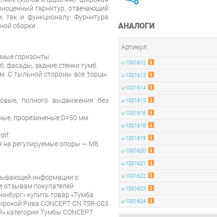
лноценный гарнитур, отвечающий
, так и функционалу. Фурнитура
АНАЛОГИ
ной сборки.
Артикул
имые горизонты.
u-1001612
, фасады, задние стенки тумб.
мм. С тыльной стороны все торцы
u-1001613
u-1001614
овые, полного выдвижения без
u-1001615
u-1001616
ные, прорезиненые D=50 мм .
u-1001618
dif.
u-1001619
 на регулируемые опоры — М8.
u-1001620
u-1001621
u-1001622
рпывающей информации о
же отзывам покупателей
u-1001623
инбург» купить товар «Тумба
u-1001624
широкой Рива CONCEPT CN.TSR-003
й» категории Тумбы CONCEPT