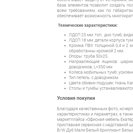
база элементов позволит создать по
всем требованиям, как по габаритам
обеспечивает возможность многократ
Технические характеристики:
ЛДСП 25 мм: топ, дно тумб, вид
ЛДСП 18 мм: детали корпуса тумб
Кромка ПВХ толщиной 0,4 и 2 
обработанны кромкой 2 мм.
Опоры: труба 50х25.
Направляющие ящиков: шарик
доводчиков, L=350 мм.
Колеса мобильных тумб: усилен
Тип петель: с доводчиком.
Цвета обивки подушек: ткань Kar
Столы и тумбы устанавливаются
Условия покупки
Благодаря качественным фото, исче
характеристиках и параметрах, а так
маркетплэйса «Офисная мебель Екатер
приставная сервисная с надставкой 
B/W Дуб Мали Белый бриллиант Белы