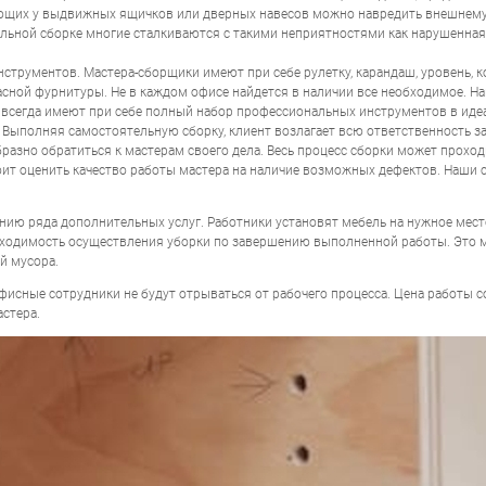
щих у выдвижных ящичков или дверных навесов можно навредить внешнему 
ельной сборке многие сталкиваются с такими неприятностями как нарушенная
трументов. Мастера-сборщики имеют при себе рулетку, карандаш, уровень, к
асной фурнитуры. Не в каждом офисе найдется в наличии все необходимое. Н
 всегда имеют при себе полный набор профессиональных инструментов в иде
 Выполняя самостоятельную сборку, клиент возлагает всю ответственность з
разно обратиться к мастерам своего дела. Весь процесс сборки может проход
оит оценить качество работы мастера на наличие возможных дефектов. Наши
нию ряда дополнительных услуг. Работники установят мебель на нужное мест
бходимость осуществления уборки по завершению выполненной работы. Это м
й мусора.
фисные сотрудники не будут отрываться от рабочего процесса. Цена работы 
астера.