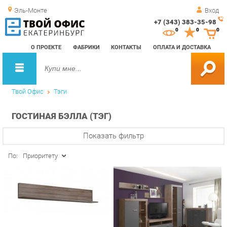
Эль-Монте
Вход
+7 (343) 383-35-98
Зак
0
0
0
обр
О ПРОЕКТЕ
ФАБРИКИ
КОНТАКТЫ
ОПЛАТА И ДОСТАВКА
зво
Твой Офис
Тэги
ГОСТИНАЯ БЭЛЛА (ТЭГ)
Показать фильтр
По:
Приоритету