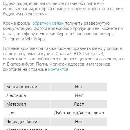
консультацию, фото и видеообзор продукции вы можете по
e-mail, телефону в Екатеринбурге и через мессенджеры
Telegram и WhatsApp.
Готовые комплекты также можно сравнить между собой в
нашем шоу-руме и купить Спальня BTS Паскаль 4,
самостоятельно забрав его с нашего центрального склада в
г. Екатеринбург. Полный список адресов и магазинов
смотрите на странице
контактов
.
Бортик кровати
Нет
Лестница
Нет
Материал
Лдсп
Цвет
Дуб атланта/ясень шимо
Ящик для белья
Нет
Материал изголовья
Лдсп
Тип изголовья
Стационарное
Изголовье
Жесткое
Тип кровати
Односпальная