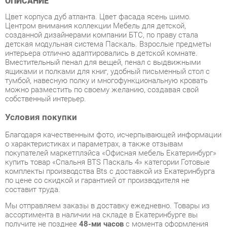
созданной дизайнерами компании БТС, по праву стала
детская модульная система Паскаль. Взрослые предметы
интерьера отлично адаптировались в детской комнате.
Вместительный пенал для вещей, пенал с выдвижными
ящиками и полками для книг, удобный письменный стол с
тумбой, навесную полку и многофункциональную кровать
можно разместить по своему желанию, создавая свой
собственный интерьер.
Условия покупки
Благодаря качественным фото, исчерпывающей информации
о характеристиках и параметрах, а также отзывам
покупателей маркетплэйса «Офисная мебель Екатеринбург»
купить товар «Спальня BTS Паскаль 4» категории Готовые
комплекты производства Bts с доставкой из Екатеринбурга
по цене со скидкой и гарантией от производителя не
составит труда.
Мы отправляем заказы в доставку ежедневно. Товары из
ассортимента в наличии на складе в Екатеринбурге вы
получите не позднее
48-ми часов
с момента оформления
заказа. Дополнительно вы можете заказать подъём на этаж
и сборку мебельных изделий.
Срок доставки в другие регионы, и для товаров, находящихся