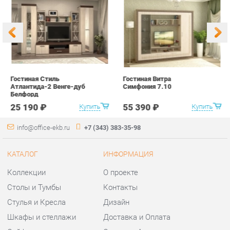
Гостиная Стиль
Гостиная Витра
К
Атлантида-2 Венге-дуб
Симфония 7.10
п
Белфорд
А
с
25 190 ₽
55 390 ₽
Купить
Купить
info@office-ekb.ru
+7 (343) 383-35-98
КАТАЛОГ
ИНФОРМАЦИЯ
Коллекции
О проекте
Столы и Тумбы
Контакты
Стулья и Кресла
Дизайн
Шкафы и стеллажи
Доставка и Оплата
Сейфы
Скидки и Акции
Офисная мебель
Политика
Хранение инструментов
Гарантия
Мягкая офисная мебель
Помощь
ГОРОДА
КОНТАКТЫ