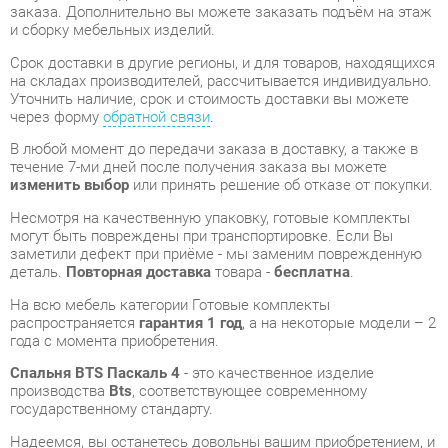
на складах производителей, рассчитывается индивидуально.
Уточнить наличие, срок и стоимость доставки вы можете
через форму
обратной связи
.
В любой момент до передачи заказа в доставку, а также в
течение 7-ми дней после получения заказа вы можете
изменить выбор
или принять решение об отказе от покупки.
Несмотря на качественную упаковку, готовые комплекты
могут быть повреждены при транспортировке. Если Вы
заметили дефект при приёме - мы заменим поврежденную
деталь.
Повторная доставка
товара -
бесплатна
.
На всю мебель категории Готовые комплекты
распространяется
гарантия 1 год
, а на некоторые модели – 2
года с момента приобретения.
Спальня BTS Паскаль 4
- это качественное изделие
производства
Bts
, соответствующее современному
государственному стандарту.
Надеемся, вы останетесь довольны вашим приобретением, и
будем рады, если вы оставите отзыв об опыте его
использования, который поможет сориентироваться нашим
будущим покупателям.
Кроме формы
обратной связи
получить развёрнутую