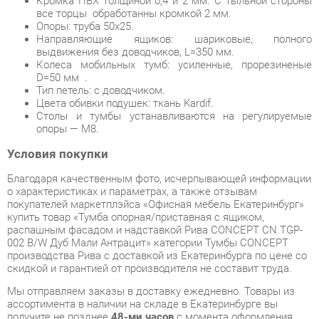
D=50 мм .
Тип петель: с доводчиком.
Цвета обивки подушек: ткань Kardif.
Столы и тумбы устанавливаются на регулируемые
опоры — М8.
Условия покупки
Благодаря качественным фото, исчерпывающей информации
о характеристиках и параметрах, а также отзывам
покупателей маркетплэйса «Офисная мебель Екатеринбург»
купить товар «Тумба опорная/приставная с ящиком,
распашным фасадом и надставкой Рива CONCEPT CN.TGP-
002 B/W Дуб Мали Антрацит» категории Тумбы CONCEPT
производства Рива с доставкой из Екатеринбурга по цене со
скидкой и гарантией от производителя не составит труда.
Мы отправляем заказы в доставку ежедневно. Товары из
ассортимента в наличии на складе в Екатеринбурге вы
получите не позднее
48-ми часов
с момента оформления
заказа. Дополнительно вы можете заказать подъём на этаж
и сборку мебельных изделий.
Срок доставки в другие регионы, и для товаров, находящихся
на складах производителей, рассчитывается индивидуально.
Уточнить наличие, срок и стоимость доставки вы можете