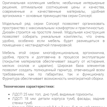
Модельный ряд серии Concept позволяет организовать
пространство с максимальным комфортом и практичностью.
Дизайн строится на простоте линий. Модульная конструкция
позволяет собирать уникальные комплекты, что очень
удобно, особенно если мебель будет размещаться в
помещении с нестандартной планировкой.
Мебель этой серии многофункциональна, эргономична,
удобна, проста и долговечна в процессе эксплуатации
(покрытие материалов обеспечивает защиту от истирания,
мелких сколов и царапин). Широкая база элементов
позволит создать полноценный гарнитур, отвечающий всем
требованиям, как по габаритам, так и функционалу.
Фурнитура обеспечивает возможность многократной сборки.
Технические характеристики:
ЛДСП 25 мм: топ, дно тумб, видимые горизонты.
ЛДСП 18 мм: детали корпуса тумб, фасады, задние
стенки тумб.
Кромка ПВХ толщиной 0,4 и 2 мм. С тыльной стороны
все торцы обработанны кромкой 2 мм.
Опоры: труба 50х25.
Направляющие ящиков: шариковые, полного
выдвижения без доводчиков, L=350 мм.
Колеса мобильных тумб: усиленные, прорезиненые