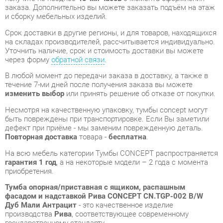
через форму
обратной связи
.
В любой момент до передачи заказа в доставку, а также в
течение 7-ми дней после получения заказа вы можете
изменить выбор
или принять решение об отказе от покупки.
Несмотря на качественную упаковку, тумбы concept могут
быть повреждены при транспортировке. Если Вы заметили
дефект при приёме - мы заменим поврежденную деталь.
Повторная доставка
товара -
бесплатна
.
На всю мебель категории Тумбы CONCEPT распространяется
гарантия 1 год
, а на некоторые модели – 2 года с момента
приобретения.
Тумба опорная/приставная с ящиком, распашным
фасадом и надставкой Рива CONCEPT CN.TGP-002 B/W
Дуб Мали Антрацит
- это качественное изделие
производства
Рива
, соответствующее современному
государственному стандарту.
Надеемся, вы останетесь довольны вашим приобретением, и
будем рады, если вы оставите отзыв об опыте его
использования, который поможет сориентироваться нашим
будущим покупателям.
Кроме формы
обратной связи
получить развёрнутую