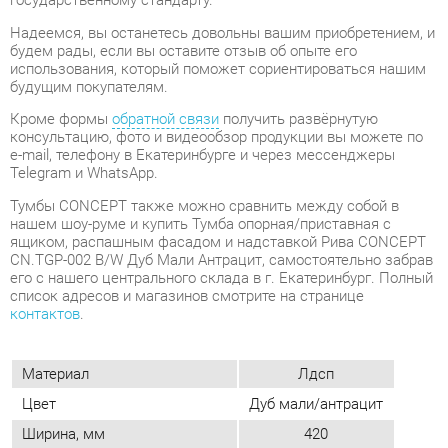
консультацию, фото и видеообзор продукции вы можете по
e-mail, телефону в Екатеринбурге и через мессенджеры
Telegram и WhatsApp.
Тумбы CONCEPT также можно сравнить между собой в
нашем шоу-руме и купить Тумба опорная/приставная с
ящиком, распашным фасадом и надставкой Рива CONCEPT
CN.TGP-002 B/W Дуб Мали Антрацит, самостоятельно забрав
его с нашего центрального склада в г. Екатеринбург. Полный
список адресов и магазинов смотрите на странице
контактов
.
Материал
Лдсп
Цвет
Дуб мали/антрацит
Ширина, мм
420
Глубина, мм
720
Высота, мм
750
Конструкция
С дверцами
Количество ящиков
1
Замок
Да